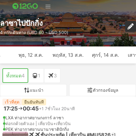
ลาซาไปปักกิ่ง
4 การเดินทาง (USD 60 – USD 500)
ี
พุธ, 12 ส.ค.
พฤหัส, 13 ส.ค.
ศุกร์, 14 ส.ค.
เสาร
ทั้งหมด
4
1
3
แนะนำ
ตัวกรองข้อมูล
เร็วที่สุด
ยืนยันทันที
17:25
00:45
+1
7ชั่วโมง 20นาที
LXA ท่าอากาศยานกงการ์ ลาซา
ต่อรถด้วยตัวเอง | เที่ยวบิน+เที่ยวบิน
PEK ท่าอากาศยานนานาชาติปักกิ่ง
ชั้นประหยัด | เที่ยวบิน #MU5826
+1