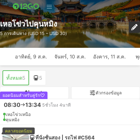
เหอโข่วไปคุนหมิง
5 การเดินทาง (USD 15 – USD 30)
อาทิตย์, 9 ส.ค.
จันทร์, 10 ส.ค.
อังคาร, 11 ส.ค.
พุ
ทั้งหมด
5
5
แนะนำ
ตัวกรองข้อมูล
ยอดนิยมสำหรับคู่รัก
08:30
13:34
5ชั่วโมง 4นาที
เหอโข่วเหนือ
คุนหมิง
คลาสยอดนิยม
ที่นั่งชั้นสอง | รถไฟ #C564