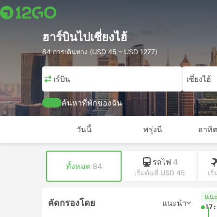
ฮาร์บินไปเซี่ยงไฮ้
84 การเดินทาง (USD 45 – USD 1277)
ฮาร์บิน
เซี่ยงไฮ้
ค้นหาที่พักของฉัน
วันนี้
พรุ่งนี
อาทิต
รถไฟ
4
ทั้งหมด
84
เริ่มต้นที่ USD 45
เริ
แน
คัดกรองโดย
แนะนำ
17: