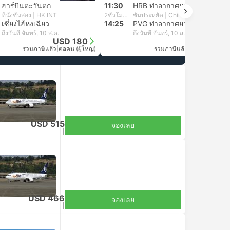
ฮาร์บินตะวันตก
11:30
HRB ท่าอากาศยานนานาชาติฮาบิน ไทปิง
ที่นั่งชั้นสอง | HK INT
2ชั่วโมง 55นาที
ชั้นประหยัด | China Southern Airlines
เซี่ยงไฮ้หงเฉียว
14:25
PVG ท่าอากาศยานนานาชาติซ่างไห่ผู่ตง
ถึงวันที่ จันทร์, 10 ส.ค.
ถึงวันที่ จันทร์, 10 ส.ค.
USD 180
USD 381
รวมภาษีแล้ว
|
ต่อคน (ผู้ใหญ่)
รวมภาษีแล้ว
|
ต่อคน (ผู้ใหญ่)
ต่อรถด้วยตัวเอง
USD 515
จองเลย
รวมภาษีแล้ว
|
ต่อคน (ผู้ใหญ่)
ต่อรถด้วยตัวเอง
USD 466
จองเลย
รวมภาษีแล้ว
|
ต่อคน (ผู้ใหญ่)