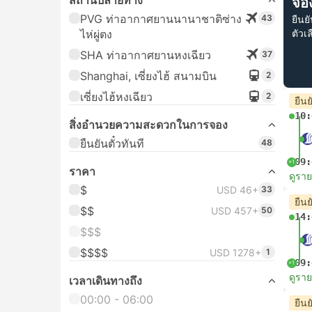
สถานีปลายทาง
จอง
PVG ท่าอากาศยานนานาชาติซ่าง
43
ยืนย
ไห่ผู่ตง
ตัวเ
SHA ท่าอากาศยานหงเฉียว
37
Shanghai, เซี่ยงไฮ้ สนามบิน
2
เซี่ยงไฮ้หงเฉียว
2
ยืนย
10:
สิ่งอํานวยความสะดวกในการจอง
ยืนยันตั๋วทันที
48
09:
+1
ราคา
ดูรา
$
USD 46+
33
ยืนย
$$
USD 457+
50
14:
$$$
$$$$
USD 1278+
1
09:
+1
ดูรา
เวลาเดินทางถึง
00:00 - 06:00
ยืนย