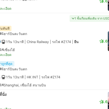
4.6
ยละเอียด
1 ชั้นเรียนเพิ่มเติม จาก US
ันทันที
01
ฮาร์บินตะวันตก
4.6
1วัน 13นาที
| China Railway
|
รถไฟ #Z174
|
ยืน
14
เซี่ยงไฮ้
ยละเอียด
ถูกที่สุด
01
ฮาร์บินตะวันตก
1วัน 13นาที
| HK INT
|
รถไฟ #Z174
14
Shanghai, เซี่ยงไฮ้ สนามบิน
ี่นั่ง
4.6