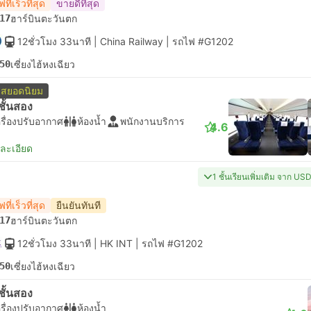
ที่เร็วที่สุด
ขายดีที่สุด
17
ฮาร์บินตะวันตก
12ชั่วโมง 33นาที
| China Railway
|
รถไฟ #G1202
50
เซี่ยงไฮ้หงเฉียว
สยอดนิยม
่งชั้นสอง
รื่องปรับอากาศ
ห้องน้ำ
พนักงานบริการ
4.6
ยละเอียด
1 ชั้นเรียนเพิ่มเติม จาก US
ที่เร็วที่สุด
ยืนยันทันที
17
ฮาร์บินตะวันตก
12ชั่วโมง 33นาที
| HK INT
|
รถไฟ #G1202
50
เซี่ยงไฮ้หงเฉียว
่งชั้นสอง
รื่องปรับอากาศ
ห้องน้ำ