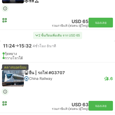
USD 65
จองเลย
รวมภาษีแล้ว
|
ต่อคน (ผู้ใหญ่)
2 ชั้นเรียนเพิ่มเติม จาก USD 65
11:24
15:32
4ชั่วโมง 8นาที
กุ้ยหยาง
กวางโจวใต้
คลาสยอดนิยม
ยืน | รถไฟ #G3707
4.6
China Railway
USD 63
จองเลย
รวมภาษีแล้ว
|
ต่อคน (ผู้ใหญ่)