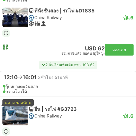
ที่นั่งชั้นสอง | รถไฟ #D1835
4.6
China Railway
USD 62
จองเลย
รวมภาษีแล้ว
|
ต่อคน (ผู้ใหญ่)
2 ชั้นเรียนเพิ่มเติม จาก USD 62
12:10
16:01
3ชั่วโมง 51นาที
กุ้ยหยางตะวันออก
กวางโจวใต้
คลาสยอดนิยม
ยืน | รถไฟ #G3723
4.6
China Railway