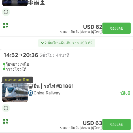
USD 62
จองเลย
รวมภาษีแล้ว
|
ต่อคน (ผู้ใหญ่)
2 ชั้นเรียนเพิ่มเติม จาก USD 62
14:52
20:36
5ชั่วโมง 44นาที
กุ้ยหยางเหนือ
กวางโจวใต้
คลาสยอดนิยม
ยืน | รถไฟ #D1861
4.6
China Railway
USD 63
จองเลย
รวมภาษีแล้ว
|
ต่อคน (ผู้ใหญ่)