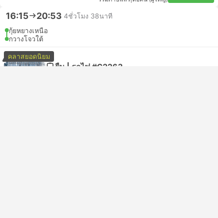
16:15
20:53
4ชั่วโมง 38นาที
กุ้ยหยางเหนือ
กวางโจวใต้
คลาสยอดนิยม
ยืน | รถไฟ #G2263
4.6
China Railway
USD 63
จองเลย
รวมภาษีแล้ว
|
ต่อคน (ผู้ใหญ่)
1 ชั้นเรียนเพิ่มเติม จาก USD 179
16:16
20:37
4ชั่วโมง 21นาที
กุ้ยหยางตะวันออก
กวางโจวใต้
ที่นั่งชั้นสอง | รถไฟ #G3727