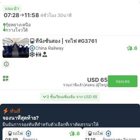
แนะนำ
07:28
11:58
4ชั่วโมง 30นาที
กุ้ยหยางเหนือ
กวางโจวใต้
ที่นั่งชั้นสอง | รถไฟ #G3761
4.6
China Railway
USD 65
จองเลย
รวมภาษีแล้ว
|
ต่อคน (ผู้ใหญ่)
3 ชั้นเรียนเพิ่มเติม จาก USD 65
ทันที
จองนาทีสุดท้าย?
ยืนยันการจองทันทีสำหรับตัวเลือกที่เราคัดสรรมาให้
4.6
รถไฟ
รถไฟ
08:49
กุ้ยหยาง
11:15
กุ้ยหยางตะวันออก