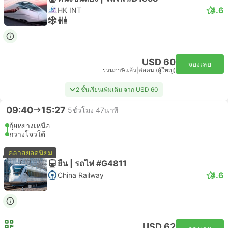
4.6
HK INT
USD 60
จองเลย
รวมภาษีแล้ว
|
ต่อคน (ผู้ใหญ่)
2 ชั้นเรียนเพิ่มเติม จาก USD 60
09:40
15:27
5ชั่วโมง 47นาที
กุ้ยหยางเหนือ
กวางโจวใต้
คลาสยอดนิยม
ยืน | รถไฟ #G4811
4.6
China Railway
USD 62