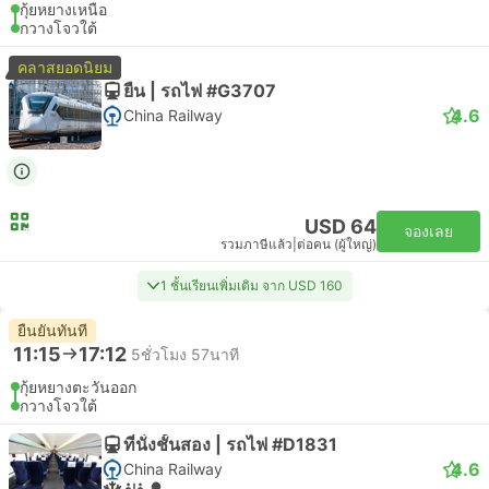
กุ้ยหยางเหนือ
กวางโจวใต้
คลาสยอดนิยม
ยืน | รถไฟ #G3707
4.6
China Railway
USD 64
จองเลย
รวมภาษีแล้ว
|
ต่อคน (ผู้ใหญ่)
1 ชั้นเรียนเพิ่มเติม จาก USD 160
ยืนยันทันที
11:15
17:12
5ชั่วโมง 57นาที
กุ้ยหยางตะวันออก
กวางโจวใต้
ที่นั่งชั้นสอง | รถไฟ #D1831
4.6
China Railway