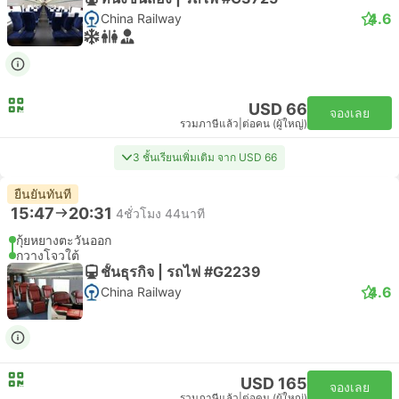
4.6
China Railway
USD 66
จองเลย
รวมภาษีแล้ว
|
ต่อคน (ผู้ใหญ่)
3 ชั้นเรียนเพิ่มเติม จาก USD 66
ยืนยันทันที
15:47
20:31
4ชั่วโมง 44นาที
กุ้ยหยางตะวันออก
กวางโจวใต้
ชั้นธุรกิจ | รถไฟ #G2239
4.6
China Railway
USD 165
จองเลย
รวมภาษีแล้ว
|
ต่อคน (ผู้ใหญ่)