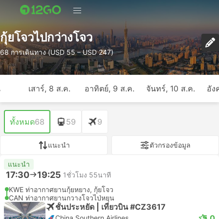
กุ้ยโจวไปกว่างโจว
68 การเดินทาง (USD 55 – USD 247)
ี
เสาร์, 8 ส.ค.
อาทิตย์, 9 ส.ค.
จันทร์, 10 ส.ค.
อัง
ทั้งหมด
68
59
9
แนะนำ
ตัวกรองข้อมูล
แนะนำ
17:30
19:25
1ชั่วโมง 55นาที
KWE ท่าอากาศยานกุ้ยหยาง, กุ้ยโจว
CAN ท่าอากาศยานกวางโจวไป่หยุน
ชั้นประหยัด | เที่ยวบิน #CZ3617
5.0
China Southern Airlines