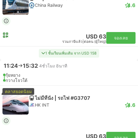
4.6
China Railway
USD 63
จองเลย
รวมภาษีแล้ว
|
ต่อคน (ผู้ใหญ่)
1 ชั้นเรียนเพิ่มเติม จาก USD 158
11:24
15:32
4ชั่วโมง 8นาที
กุ้ยหยาง
กวางโจวใต้
คลาสยอดนิยม
ไม่มีที่นั่ง | รถไฟ #G3707
4.6
HK INT
USD 63
จองเลย