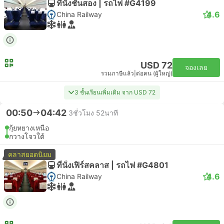
ที่นั่งชั้นสอง | รถไฟ #G4199
4.6
China Railway
USD 72
จองเลย
รวมภาษีแล้ว
|
ต่อคน (ผู้ใหญ่)
3 ชั้นเรียนเพิ่มเติม จาก USD 72
00:50
04:42
3ชั่วโมง 52นาที
กุ้ยหยางเหนือ
กวางโจวใต้
คลาสยอดนิยม
ที่นั่งเฟิร์สคลาส | รถไฟ #G4801
4.6
China Railway