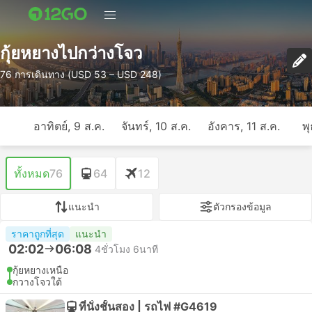
กุ้ยหยางไปกว่างโจว
76 การเดินทาง (USD 53 – USD 248)
อาทิตย์, 9 ส.ค.
จันทร์, 10 ส.ค.
อังคาร, 11 ส.ค.
พุ
ทั้งหมด
76
64
12
แนะนำ
ตัวกรองข้อมูล
ราคาถูกที่สุด
แนะนำ
02:02
06:08
4ชั่วโมง 6นาที
กุ้ยหยางเหนือ
กวางโจวใต้
ที่นั่งชั้นสอง | รถไฟ #G4619