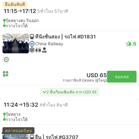
ยืนยันทันที
11:15
17:12
5ชั่วโมง 57นาที
กุ้ยหยางตะวันออก
กวางโจวใต้
ที่นั่งชั้นสอง | รถไฟ #D1831
4.6
China Railway
USD 65
จองเลย
รวมภาษีแล้ว
|
ต่อคน (ผู้ใหญ่)
2 ชั้นเรียนเพิ่มเติม จาก USD 65
11:24
15:32
4ชั่วโมง 8นาที
กุ้ยหยาง
กวางโจวใต้
คลาสยอดนิยม
ยืน | รถไฟ #G3707