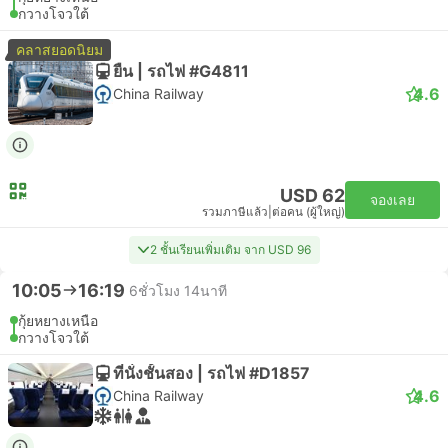
กวางโจวใต้
คลาสยอดนิยม
ยืน | รถไฟ #G4811
4.6
China Railway
USD 62
จองเลย
รวมภาษีแล้ว
|
ต่อคน (ผู้ใหญ่)
2 ชั้นเรียนเพิ่มเติม จาก USD 96
10:05
16:19
6ชั่วโมง 14นาที
กุ้ยหยางเหนือ
กวางโจวใต้
ที่นั่งชั้นสอง | รถไฟ #D1857
4.6
China Railway