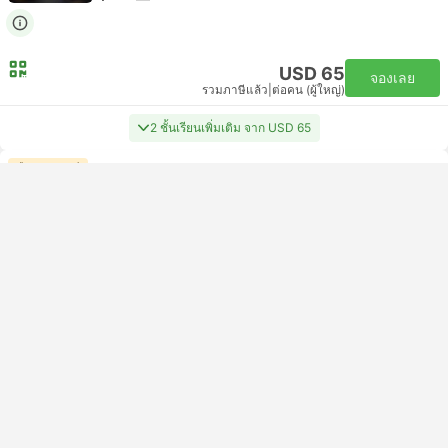
USD 65
จองเลย
รวมภาษีแล้ว
|
ต่อคน (ผู้ใหญ่)
2 ชั้นเรียนเพิ่มเติม จาก USD 65
ยืนยันทันที
13:35
18:55
5ชั่วโมง 20นาที
กุ้ยหยางตะวันออก
กวางโจวใต้
คลาสยอดนิยม
ยืน | รถไฟ #D1807
4.6
China Railway
USD 59
จองเลย
รวมภาษีแล้ว
|
ต่อคน (ผู้ใหญ่)