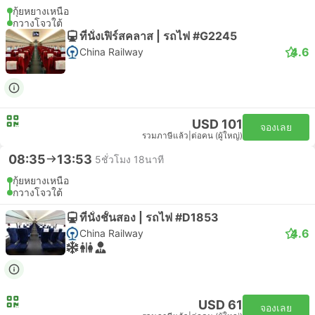
กุ้ยหยางเหนือ
กวางโจวใต้
ที่นั่งเฟิร์สคลาส | รถไฟ #G2245
4.6
China Railway
USD 101
จองเลย
รวมภาษีแล้ว
|
ต่อคน (ผู้ใหญ่)
08:35
13:53
5ชั่วโมง 18นาที
กุ้ยหยางเหนือ
กวางโจวใต้
ที่นั่งชั้นสอง | รถไฟ #D1853
4.6
China Railway
USD 61
จองเลย