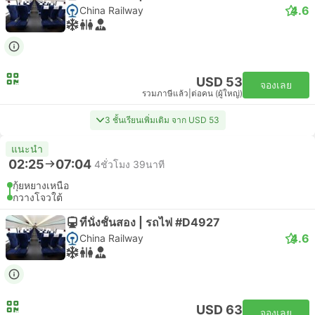
4.6
China Railway
USD 53
จองเลย
รวมภาษีแล้ว
|
ต่อคน (ผู้ใหญ่)
3 ชั้นเรียนเพิ่มเติม จาก USD 53
แนะนำ
02:25
07:04
4ชั่วโมง 39นาที
กุ้ยหยางเหนือ
กวางโจวใต้
ที่นั่งชั้นสอง | รถไฟ #D4927
4.6
China Railway
USD 63
จองเลย