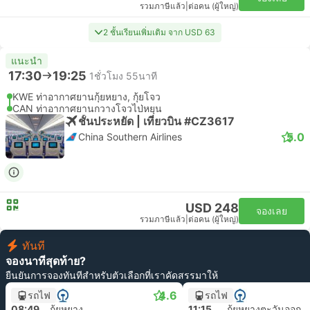
รวมภาษีแล้ว
|
ต่อคน (ผู้ใหญ่)
2 ชั้นเรียนเพิ่มเติม จาก USD 63
แนะนำ
17:30
19:25
1ชั่วโมง 55นาที
KWE ท่าอากาศยานกุ้ยหยาง, กุ้ยโจว
CAN ท่าอากาศยานกวางโจวไป่หยุน
ชั้นประหยัด | เที่ยวบิน #CZ3617
5.0
China Southern Airlines
USD 248
จองเลย
รวมภาษีแล้ว
|
ต่อคน (ผู้ใหญ่)
ทันที
จองนาทีสุดท้าย?
ยืนยันการจองทันทีสำหรับตัวเลือกที่เราคัดสรรมาให้
4.6
รถไฟ
รถไฟ
08:49
กุ้ยหยาง
11:15
กุ้ยหยางตะวันออก