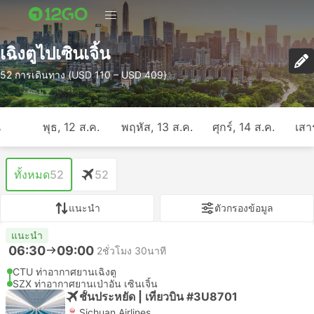
เฉิงตูไปเซินเจิ้น
52 การเดินทาง (USD 110 – USD 409)
ี
พุธ, 12 ส.ค.
พฤหัส, 13 ส.ค.
ศุกร์, 14 ส.ค.
เสาร
ทั้งหมด
52
52
แนะนำ
ตัวกรองข้อมูล
แนะนำ
06:30
09:00
2ชั่วโมง 30นาที
CTU ท่าอากาศยานเฉิงตู
SZX ท่าอากาศยานเป่าอัน เซินเจิ้น
ชั้นประหยัด | เที่ยวบิน #3U8701
Sichuan Airlines