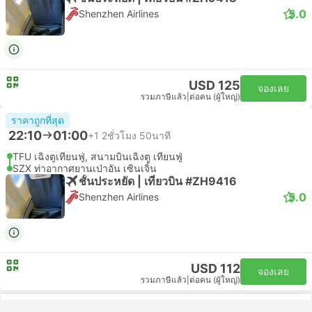
5.0
Shenzhen Airlines
USD 125
จองเลย
รวมภาษีแล้ว
|
ต่อคน (ผู้ใหญ่)
ราคาถูกที่สุด
22:10
01:00
+1
2ชั่วโมง 50นาที
TFU เฉิงตูเทียนฟู่, สนามบินเฉิงตู เทียนฟู่
SZX ท่าอากาศยานเป่าอัน เซินเจิ้น
ชั้นประหยัด | เที่ยวบิน #ZH9416
5.0
Shenzhen Airlines
USD 112
จองเลย
รวมภาษีแล้ว
|
ต่อคน (ผู้ใหญ่)
แสดงเพิ่มเติม