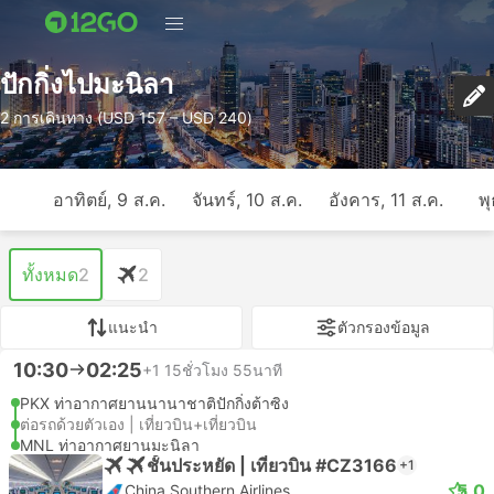
ปักกิ่งไปมะนิลา
2 การเดินทาง (USD 157 – USD 240)
อาทิตย์, 9 ส.ค.
จันทร์, 10 ส.ค.
อังคาร, 11 ส.ค.
พุ
ทั้งหมด
2
2
แนะนำ
ตัวกรองข้อมูล
10:30
02:25
+1
15ชั่วโมง 55นาที
PKX ท่าอากาศยานนานาชาติปักกิ่งต้าซิง
ต่อรถด้วยตัวเอง | เที่ยวบิน+เที่ยวบิน
MNL ท่าอากาศยานมะนิลา
ชั้นประหยัด | เที่ยวบิน #CZ3166
+1
5.0
China Southern Airlines