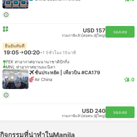
USD 157
จองเลย
รวมภาษีแล้ว
|
ต่อคน (ผู้ใหญ่)
ยืนยันทันที
19:05
00:20
+1
5ชั่วโมง 15นาที
PEK ท่าอากาศยานนานาชาติปักกิ่ง
MNL ท่าอากาศยานมะนิลา
ชั้นประหยัด | เที่ยวบิน #CA179
4.0
Air China
USD 240
จองเลย
รวมภาษีแล้ว
|
ต่อคน (ผู้ใหญ่)
กิจกรรมที่น่าทำในManila