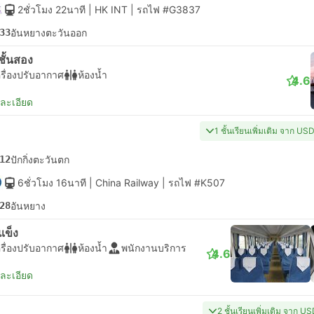
2ชั่วโมง 22นาที
| HK INT
|
รถไฟ #G3837
33
อันหยางตะวันออก
่งชั้นสอง
รื่องปรับอากาศ
ห้องน้ำ
4.6
ยละเอียด
1 ชั้นเรียนเพิ่มเติม จาก US
12
ปักกิ่งตะวันตก
6ชั่วโมง 16นาที
| China Railway
|
รถไฟ #K507
28
อันหยาง
งแข็ง
รื่องปรับอากาศ
ห้องน้ำ
พนักงานบริการ
4.6
ยละเอียด
2 ชั้นเรียนเพิ่มเติม จาก U