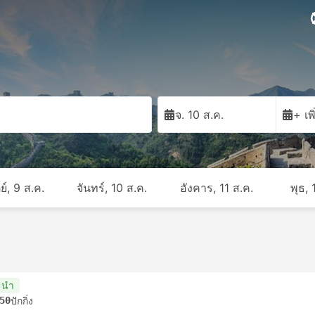
จ. 10 ส.ค.
+ เพ
ย์, 9 ส.ค.
จันทร์, 10 ส.ค.
อังคาร, 11 ส.ค.
พุธ, 
ะนำ
50
ปักกิ่ง