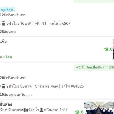
ถูกที่สุด
12
ปักกิ่งตะวันตก
6ชั่วโมง 16นาที
| HK INT
|
รถไฟ #K507
28
อันหยาง
งแข็ง
4.6
ยละเอียด
2 ชั้นเรียนเพิ่มเติม จาก U
26
ปักกิ่งตะวันตก
2ชั่วโมง 50นาที
| China Railway
|
รถไฟ #G1025
16
อันหยางตะวันออก
่งชั้นสอง
รื่องปรับอากาศ
ห้องน้ำ
พนักงานบริการ
4.6