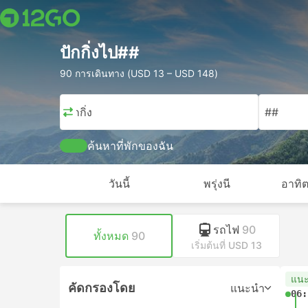
ปักกิ่งไป##
90 การเดินทาง (USD 13 – USD 148)
ปักกิ่ง
##
ค้นหาที่พักของฉัน
วันนี้
พรุ่งนี
อาทิต
รถไฟ
90
ทั้งหมด
90
เริ่มต้นที่ USD 13
แน
คัดกรองโดย
แนะนำ
06: