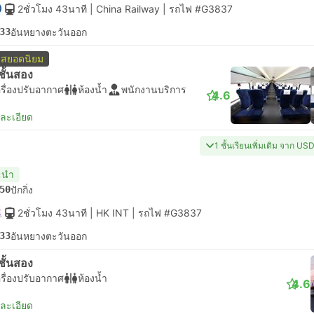
2ชั่วโมง 43นาที
| China Railway
|
รถไฟ #G3837
33
อันหยางตะวันออก
สยอดนิยม
่งชั้นสอง
รื่องปรับอากาศ
ห้องน้ำ
พนักงานบริการ
4.6
ยละเอียด
1 ชั้นเรียนเพิ่มเติม จาก US
ะนำ
50
ปักกิ่ง
2ชั่วโมง 43นาที
| HK INT
|
รถไฟ #G3837
33
อันหยางตะวันออก
่งชั้นสอง
รื่องปรับอากาศ
ห้องน้ำ
4.6
ยละเอียด