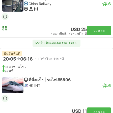
4.6
China Railway
USD 25
จองเลย
รวมภาษีแล้ว
|
ต่อคน (ผู้ใหญ่)
2 ชั้นเรียนเพิ่มเติม จาก USD 16
ยืนยันทันที
20:05
06:16
+1
10ชั่วโมง 11นาที
อะลาชานโขว
อุรุมชี
ที่นั่งแข็ง | รถไฟ #5806
4.6
HK INT
USD 11
จองเลย