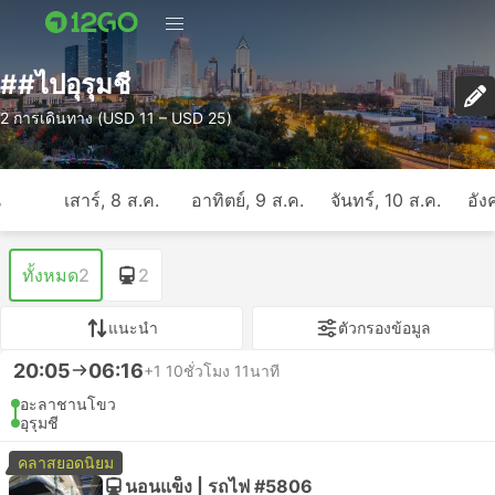
##ไปอุรุมชี
2 การเดินทาง (USD 11 – USD 25)
ี
เสาร์, 8 ส.ค.
อาทิตย์, 9 ส.ค.
จันทร์, 10 ส.ค.
อัง
ทั้งหมด
2
2
แนะนำ
ตัวกรองข้อมูล
20:05
06:16
+1
10ชั่วโมง 11นาที
อะลาชานโขว
อุรุมชี
คลาสยอดนิยม
นอนแข็ง | รถไฟ #5806