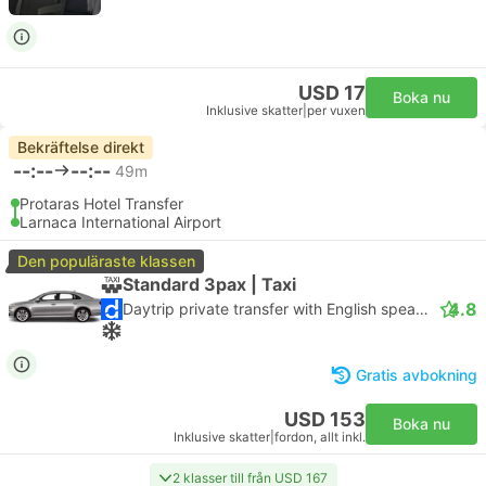
USD 17
Boka nu
Inklusive skatter
|
per vuxen
Bekräftelse direkt
--:--
--:--
49m
Protaras Hotel Transfer
Larnaca International Airport
Den populäraste klassen
Standard 3pax | Taxi
4.8
Daytrip private transfer with English speaking driver
Gratis avbokning
USD 153
Boka nu
Inklusive skatter
|
fordon, allt inkl.
2 klasser till från USD 167