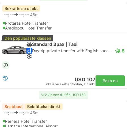
Bekräftelse direkt
--:--
--:--
48m
Protaras Hotel Transfer
Aradippou Hotel Transfer
Den populäraste klassen
Standard 3pax | Taxi
4.8
Daytrip private transfer with English speaking driver
USD 107
Boka nu
Inklusive skatter
|
fordon, allt inkl.
2 klasser till från USD 150
Snabbast
Bekräftelse direkt
--:--
--:--
45m
Pernera Hotel Transfer
Larnaca International Airport