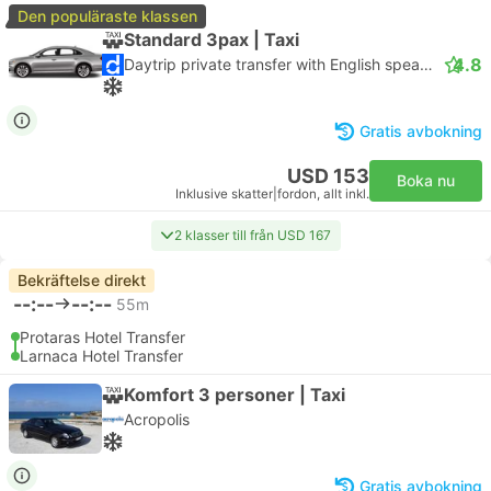
Den populäraste klassen
Standard 3pax | Taxi
4.8
Daytrip private transfer with English speaking driver
Gratis avbokning
USD 153
Boka nu
Inklusive skatter
|
fordon, allt inkl.
2 klasser till från USD 167
Bekräftelse direkt
--:--
--:--
55m
Protaras Hotel Transfer
Larnaca Hotel Transfer
Komfort 3 personer | Taxi
Acropolis
Gratis avbokning