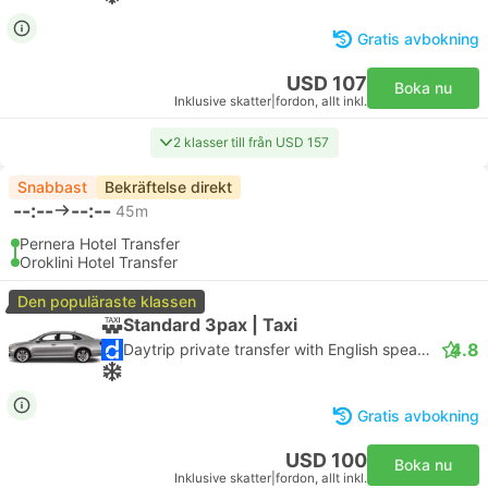
Gratis avbokning
USD 107
Boka nu
Inklusive skatter
|
fordon, allt inkl.
2 klasser till från USD 157
Snabbast
Bekräftelse direkt
--:--
--:--
45m
Pernera Hotel Transfer
Oroklini Hotel Transfer
Den populäraste klassen
Standard 3pax | Taxi
4.8
Daytrip private transfer with English speaking driver
Gratis avbokning
USD 100
Boka nu
Inklusive skatter
|
fordon, allt inkl.