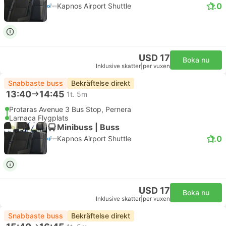
1.0
Kapnos Airport Shuttle
USD 17
Boka nu
Inklusive skatter
|
per vuxen
Snabbaste buss
Bekräftelse direkt
13:40
14:45
1t. 5m
Protaras Avenue 3 Bus Stop, Pernera
Larnaca Flygplats
Minibuss | Buss
1.0
Kapnos Airport Shuttle
USD 17
Boka nu
Inklusive skatter
|
per vuxen
Snabbaste buss
Bekräftelse direkt