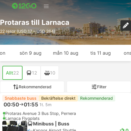
Protaras till Larnaca
22 resor (USD 17 – USD 264)
gon
sön 9 aug
mån 10 aug
tis 11 aug
ons
Allt
22
12
10
Rekommenderad
Filter
Snabbaste buss
Bekräftelse direkt
Rekommenderad
00:50
01:55
1t. 5m
Protaras Avenue 3 Bus Stop, Pernera
Larnaca Flygplats
Minibuss | Buss
1.0
Kapnos Airport Shuttle