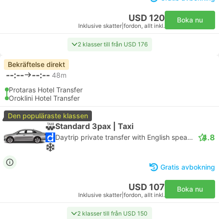
USD 120
Boka nu
Inklusive skatter
|
fordon, allt inkl.
2 klasser till från USD 176
Bekräftelse direkt
--:--
--:--
48m
Protaras Hotel Transfer
Oroklini Hotel Transfer
Den populäraste klassen
Standard 3pax | Taxi
4.8
Daytrip private transfer with English speaking driver
Gratis avbokning
USD 107
Boka nu
Inklusive skatter
|
fordon, allt inkl.
2 klasser till från USD 150