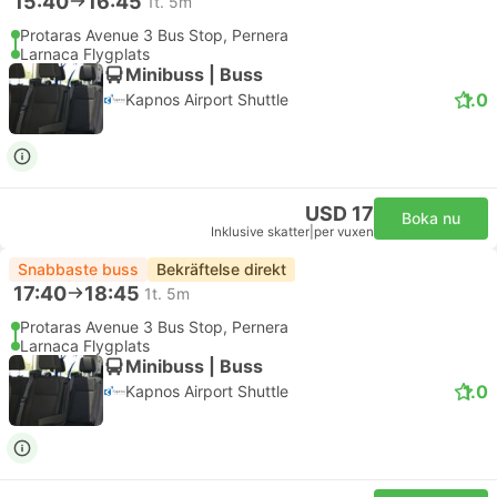
15:40
16:45
1t. 5m
Protaras Avenue 3 Bus Stop, Pernera
Larnaca Flygplats
Minibuss | Buss
1.0
Kapnos Airport Shuttle
USD 17
Boka nu
Inklusive skatter
|
per vuxen
Snabbaste buss
Bekräftelse direkt
17:40
18:45
1t. 5m
Protaras Avenue 3 Bus Stop, Pernera
Larnaca Flygplats
Minibuss | Buss
1.0
Kapnos Airport Shuttle