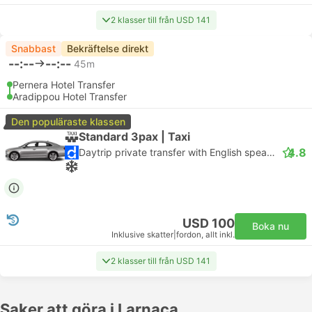
2 klasser till från USD 141
Snabbast
Bekräftelse direkt
--:--
--:--
45m
Pernera Hotel Transfer
Aradippou Hotel Transfer
Den populäraste klassen
Standard 3pax | Taxi
4.8
Daytrip private transfer with English speaking driver
USD 100
Boka nu
Inklusive skatter
|
fordon, allt inkl.
2 klasser till från USD 141
Saker att göra i Larnaca