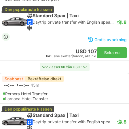
Den populäraste klassen
Standard 3pax | Taxi
4.8
Daytrip private transfer with English speaking driver
Gratis avbokning
USD 107
Boka nu
Inklusive skatter
|
fordon, allt inkl.
2 klasser till från USD 157
Snabbast
Bekräftelse direkt
--:--
--:--
45m
Pernera Hotel Transfer
Larnaca Hotel Transfer
Den populäraste klassen
Standard 3pax | Taxi
4.8
Daytrip private transfer with English speaking driver