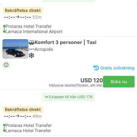
Bekräftelse direkt
--:--
--:--
55m
Protaras Hotel Transfer
Larnaca International Airport
Komfort 3 personer | Taxi
Acropolis
Gratis avbokning
USD 120
Boka nu
Inklusive skatter
|
fordon, allt inkl.
2 klasser till från USD 176
Bekräftelse direkt
--:--
--:--
49m
Protaras Hotel Transfer
Larnaca Hotel Transfer