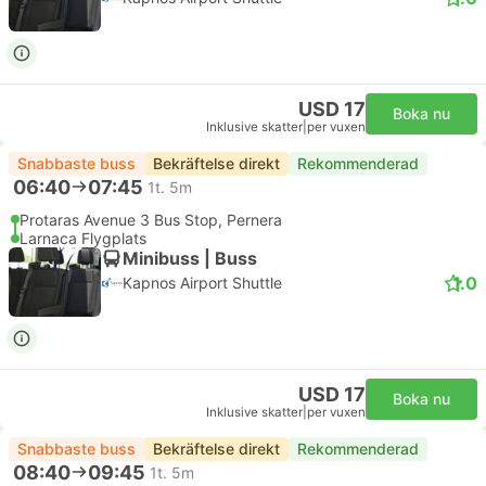
USD 17
Boka nu
Inklusive skatter
|
per vuxen
Snabbaste buss
Bekräftelse direkt
Rekommenderad
06:40
07:45
1t. 5m
Protaras Avenue 3 Bus Stop, Pernera
Larnaca Flygplats
Minibuss | Buss
1.0
Kapnos Airport Shuttle
USD 17
Boka nu
Inklusive skatter
|
per vuxen
Snabbaste buss
Bekräftelse direkt
Rekommenderad
08:40
09:45
1t. 5m