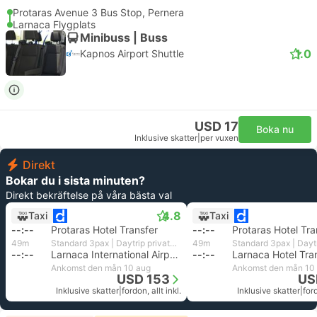
Protaras Avenue 3 Bus Stop, Pernera
Larnaca Flygplats
Minibuss | Buss
1.0
Kapnos Airport Shuttle
USD 17
Boka nu
Inklusive skatter
|
per vuxen
Direkt
Bokar du i sista minuten?
Direkt bekräftelse på våra bästa val
4.8
Taxi
Taxi
--:--
Protaras Hotel Transfer
--:--
Protaras Hotel Tra
49m
Standard 3pax | Daytrip private transfer with English speaking driver
49m
--:--
Larnaca International Airport
--:--
Larnaca Hotel Tra
Ankomst den mån 10 aug
Ankomst den mån 10
USD 153
US
Inklusive skatter
|
fordon, allt inkl.
Inklusive skatter
|
ford