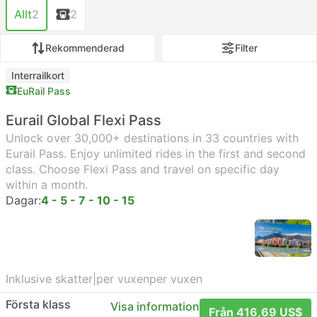
Allt
2
2
Rekommenderad
Filter
Interrailkort
EuRail Pass
Eurail Global Flexi Pass
Unlock over 30,000+ destinations in 33 countries with
Eurail Pass. Enjoy unlimited rides in the first and second
class. Choose Flexi Pass and travel on specific day
within a month.
Dagar:
4 - 5 - 7 - 10 - 15
Inklusive skatter
|
per vuxen
per vuxen
Första klass
Visa information
Från 416,69 US$