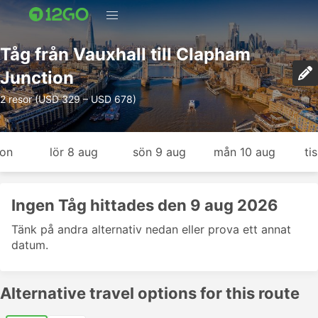
Tåg från Vauxhall till Clapham
Junction
2 resor (USD 329 – USD 678)
gon
lör 8 aug
sön 9 aug
mån 10 aug
ti
Ingen Tåg hittades den 9 aug 2026
Tänk på andra alternativ nedan eller prova ett annat
datum.
Alternative travel options for this route