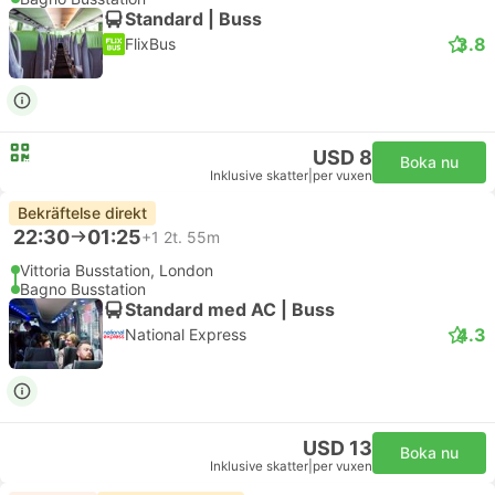
Standard | Buss
3.8
FlixBus
USD 8
Boka nu
Inklusive skatter
|
per vuxen
Bekräftelse direkt
22:30
01:25
+1
2t. 55m
Vittoria Busstation, London
Bagno Busstation
Standard med AC | Buss
4.3
National Express
USD 13
Boka nu
Inklusive skatter
|
per vuxen