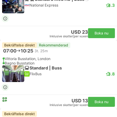
4.3
National Express
USD 23
Boka nu
Inklusive skatter
|
per vuxen
Bekräftelse direkt
Rekommenderad
07:00
10:25
3t. 25m
Vittoria Busstation, London
Bagno Busstation
Standard | Buss
3.8
FlixBus
USD 13
Boka nu
Inklusive skatter
|
per vuxen
Bekräftelse direkt