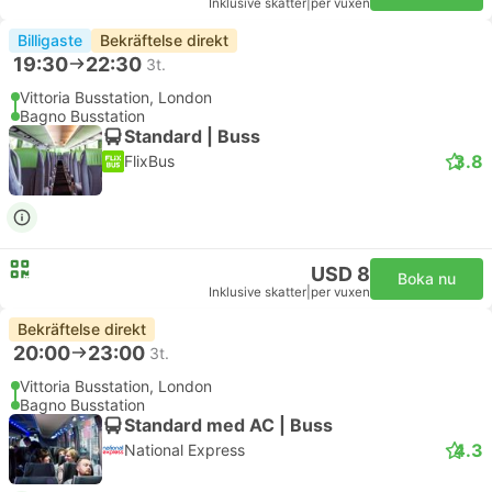
Inklusive skatter
|
per vuxen
Billigaste
Bekräftelse direkt
19:30
22:30
3t.
Vittoria Busstation, London
Bagno Busstation
Standard | Buss
3.8
FlixBus
USD 8
Boka nu
Inklusive skatter
|
per vuxen
Bekräftelse direkt
20:00
23:00
3t.
Vittoria Busstation, London
Bagno Busstation
Standard med AC | Buss
4.3
National Express