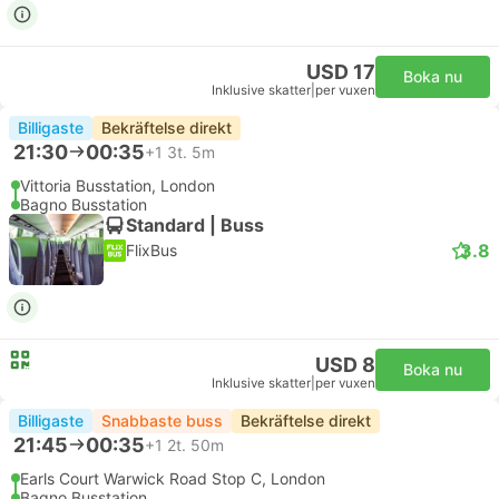
USD 17
Boka nu
Inklusive skatter
|
per vuxen
Billigaste
Bekräftelse direkt
21:30
00:35
+1
3t. 5m
Vittoria Busstation, London
Bagno Busstation
Standard | Buss
3.8
FlixBus
USD 8
Boka nu
Inklusive skatter
|
per vuxen
Billigaste
Snabbaste buss
Bekräftelse direkt
21:45
00:35
+1
2t. 50m
Earls Court Warwick Road Stop C, London
Bagno Busstation