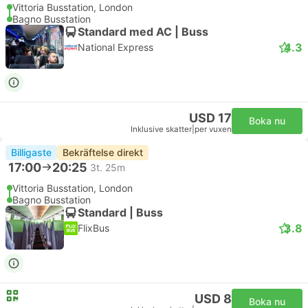
Vittoria Busstation, London
Bagno Busstation
Standard med AC | Buss
4.3
National Express
USD 17
Boka nu
Inklusive skatter
|
per vuxen
Billigaste
Bekräftelse direkt
17:00
20:25
3t. 25m
Vittoria Busstation, London
Bagno Busstation
Standard | Buss
3.8
FlixBus
USD 8
Boka nu