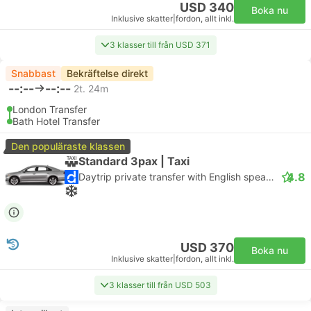
USD 340
Boka nu
Inklusive skatter
|
fordon, allt inkl.
3 klasser till från USD 371
Snabbast
Bekräftelse direkt
--:--
--:--
2t. 24m
London Transfer
Bath Hotel Transfer
Den populäraste klassen
Standard 3pax | Taxi
4.8
Daytrip private transfer with English speaking driver
USD 370
Boka nu
Inklusive skatter
|
fordon, allt inkl.
3 klasser till från USD 503