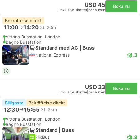
USD 45
Boka nu
Inklusive skatter
|
per vuxen
Bekräftelse direkt
11:00
14:20
3t. 20m
Vittoria Busstation, London
Bagno Busstation
Standard med AC | Buss
4.3
National Express
USD 23
Boka nu
Inklusive skatter
|
per vuxen
Billigaste
Bekräftelse direkt
12:30
15:55
3t. 25m
Vittoria Busstation, London
Bagno Busstation
Standard | Buss
3.8
FlixBus