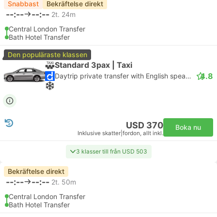
Snabbast
Bekräftelse direkt
--:--
--:--
2t. 24m
Central London Transfer
Bath Hotel Transfer
Den populäraste klassen
Standard 3pax | Taxi
4.8
Daytrip private transfer with English speaking driver
USD 370
Boka nu
Inklusive skatter
|
fordon, allt inkl.
3 klasser till från USD 503
Bekräftelse direkt
--:--
--:--
2t. 50m
Central London Transfer
Bath Hotel Transfer