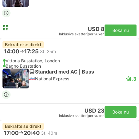
USD 8
Boka nu
Inklusive skatter
|
per vuxen
Bekräftelse direkt
14:00
17:25
3t. 25m
Vittoria Busstation, London
Bagno Busstation
Standard med AC | Buss
4.3
National Express
USD 23
Boka nu
Inklusive skatter
|
per vuxen
Bekräftelse direkt
17:00
20:40
3t. 40m