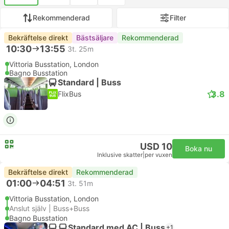
Rekommenderad
Filter
Bekräftelse direkt
Bästsäljare
Rekommenderad
10:30
13:55
3t. 25m
Vittoria Busstation, London
Bagno Busstation
Standard | Buss
3.8
FlixBus
USD 10
Boka nu
Inklusive skatter
|
per vuxen
Bekräftelse direkt
Rekommenderad
01:00
04:51
3t. 51m
Vittoria Busstation, London
Anslut själv | Buss+Buss
Bagno Busstation
Standard med AC | Buss
+1