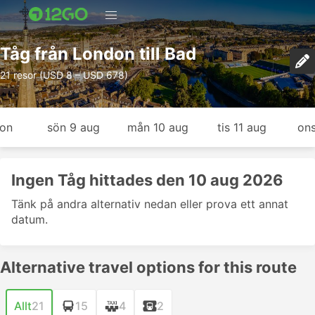
Tåg från London till Bad
21 resor (USD 8 – USD 678)
gon
sön 9 aug
mån 10 aug
tis 11 aug
ons
Ingen Tåg hittades den 10 aug 2026
Tänk på andra alternativ nedan eller prova ett annat
datum.
Alternative travel options for this route
Allt
21
15
4
2