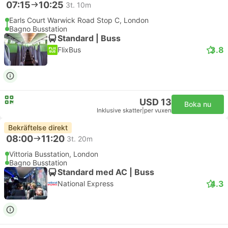
07:15
10:25
3t. 10m
Earls Court Warwick Road Stop C, London
Bagno Busstation
Standard | Buss
3.8
FlixBus
USD 13
Boka nu
Inklusive skatter
|
per vuxen
Bekräftelse direkt
08:00
11:20
3t. 20m
Vittoria Busstation, London
Bagno Busstation
Standard med AC | Buss
4.3
National Express