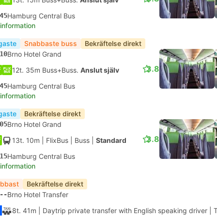
45
Hamburg Central Bus
 information
igaste
Snabbaste buss
Bekräftelse direkt
10
Brno Hotel Grand
3.8
12t. 35m Buss+Buss.
Anslut själv
45
Hamburg Central Bus
 information
igaste
Bekräftelse direkt
05
Brno Hotel Grand
3.8
13t. 10m
| FlixBus
|
Buss
|
Standard
15
Hamburg Central Bus
 information
bbast
Bekräftelse direkt
--
Brno Hotel Transfer
8t. 41m
| Daytrip private transfer with English speaking driver
|
T