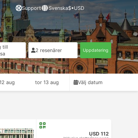
Support
Svenska
$•USD
till
2 resenärer
Uppdatering
esa
12 aug
tor 13 aug
Välj datum
USD 112