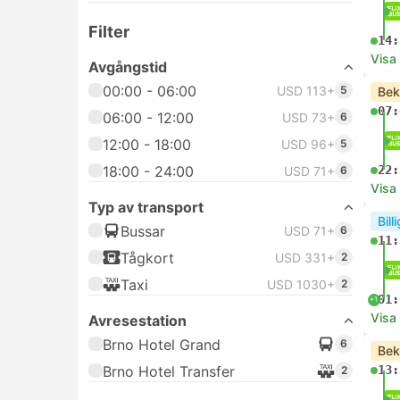
Filter
14:
Visa
Avgångstid
00:00 - 06:00
USD 113+
5
Bek
07:
06:00 - 12:00
USD 73+
6
12:00 - 18:00
USD 96+
5
18:00 - 24:00
22:
USD 71+
6
Visa
Typ av transport
Bill
Bussar
USD 71+
6
11:
Tågkort
USD 331+
2
Taxi
USD 1030+
2
01:
+1
Visa
Avresestation
Brno Hotel Grand
6
Bek
Brno Hotel Transfer
13:
2