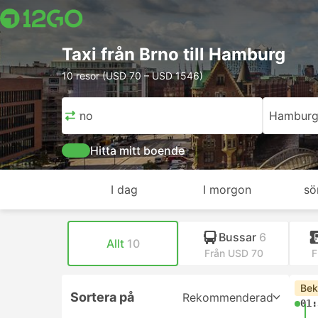
Taxi från Brno till Hamburg
10 resor (USD 70 – USD 1546)
Brno
Hambur
Hitta mitt boende
I dag
I morgon
sö
Bussar
6
Allt
10
Från USD 70
F
Bek
Sortera på
Rekommenderad
01: