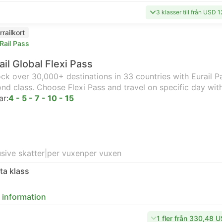
3 klasser till från USD 
rrailkort
Rail Pass
ail Global Flexi Pass
ck over 30,000+ destinations in 33 countries with Eurail Pas
nd class. Choose Flexi Pass and travel on specific day wit
ar:
4 - 5 - 7 - 10 - 15
usive skatter
|
per vuxen
per vuxen
ta klass
 information
1 fler från 330,48 