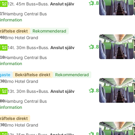
3.8
12t. 45m Buss+Buss.
Anslut själv
15
Hamburg Central Bus
 information
räftelse direkt
Rekommenderad
40
Brno Hotel Grand
3.8
14t. 30m Buss+Buss.
Anslut själv
10
Hamburg Central Bus
 information
igaste
Bekräftelse direkt
Rekommenderad
30
Brno Hotel Grand
3.8
13t. 30m Buss+Buss.
Anslut själv
00
Hamburg Central Bus
 information
räftelse direkt
30
Brno Hotel Grand
3.8
13t. 15m Buss+Buss.
Anslut själv