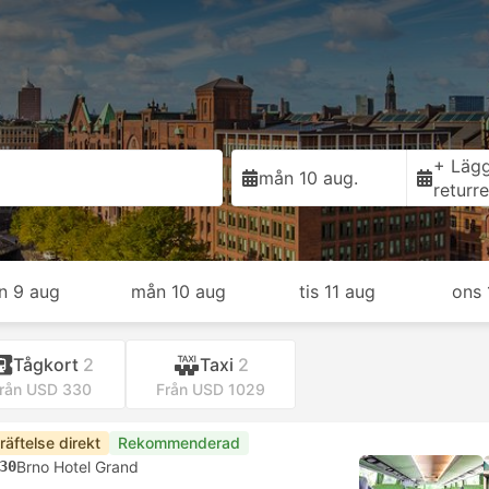
+ Lägg 
g
mån 10 aug.
returr
n 9 aug
mån 10 aug
tis 11 aug
ons 
Tågkort
2
Taxi
2
rån USD 330
Från USD 1029
räftelse direkt
Rekommenderad
30
Brno Hotel Grand