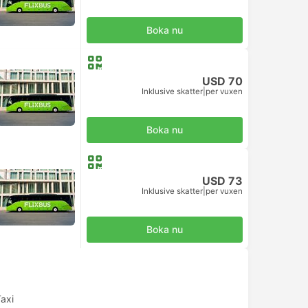
Boka nu
USD 70
Inklusive skatter
|
per vuxen
Boka nu
USD 73
Inklusive skatter
|
per vuxen
Boka nu
axi