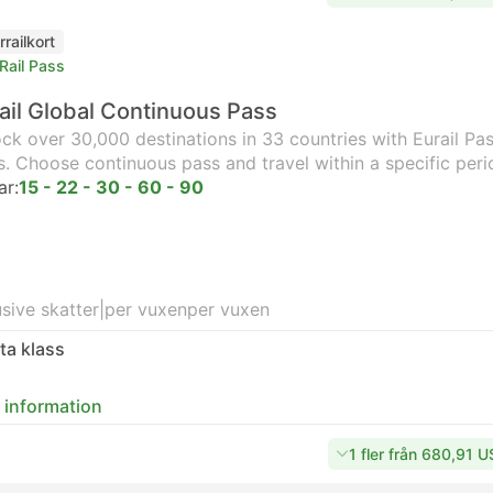
rrailkort
Rail Pass
ail Global Continuous Pass
ck over 30,000 destinations in 33 countries with Eurail Pass
s. Choose continuous pass and travel within a specific peri
ar:
15 - 22 - 30 - 60 - 90
usive skatter
|
per vuxen
per vuxen
ta klass
 information
1 fler från 680,91 