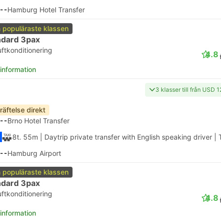
--
Hamburg Hotel Transfer
 populäraste klassen
ndard 3pax
uftkonditionering
4.8
 information
3 klasser till från USD 
räftelse direkt
--
Brno Hotel Transfer
8t. 55m
| Daytrip private transfer with English speaking driver
|
--
Hamburg Airport
 populäraste klassen
ndard 3pax
uftkonditionering
4.8
 information