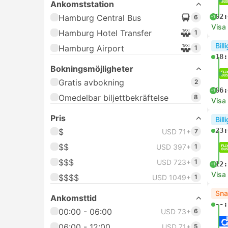
Ankomststation
02:
Hamburg Central Bus
6
+1
Visa
Hamburg Hotel Transfer
1
Bill
Hamburg Airport
1
18:
Bokningsmöjligheter
Gratis avbokning
2
06:
+1
Omedelbar biljettbekräftelse
8
Visa
Pris
Bill
23:
$
USD 71+
7
$$
USD 397+
1
$$$
USD 723+
1
12:
+1
Visa
$$$$
USD 1049+
1
Sna
Ankomsttid
--:
00:00 - 06:00
USD 73+
6
06:00 - 12:00
USD 71+
5