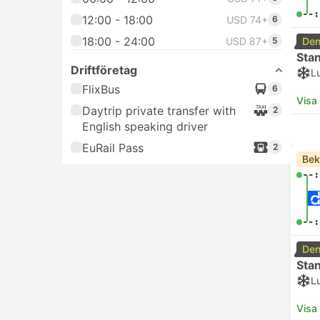
--:
12:00 - 18:00
USD 74+
6
18:00 - 24:00
USD 87+
5
Den
Sta
Driftföretag
L
FlixBus
6
Visa
Daytrip private transfer with
2
English speaking driver
EuRail Pass
2
Bek
--:
--:
Den
Sta
L
Visa