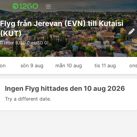
Flyg från Jerevan (EVN) till Kutaisi
(KUT)
0 resor (USD 0 – USD 0)
gon
sön 9 aug
mån 10 aug
tis 11 aug
ons
Ingen Flyg hittades den 10 aug 2026
Try a different date.