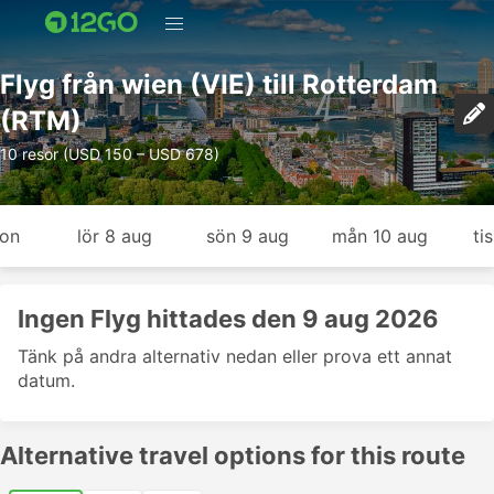
Flyg från wien (VIE) till Rotterdam
(RTM)
10 resor (USD 150 – USD 678)
gon
lör 8 aug
sön 9 aug
mån 10 aug
ti
Ingen Flyg hittades den 9 aug 2026
Tänk på andra alternativ nedan eller prova ett annat
datum.
Alternative travel options for this route