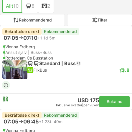
Allt
10
8
2
Rekommenderad
Filter
Bekräftelse direkt
Rekommenderad
07:05
07:10
+1
1d 5m
Vienna Erdberg
Anslut själv | Buss+Buss
Rotterdam Cs Busstation
Standard | Buss
+1
3.8
FlixBus
USD 175
Boka nu
Inklusive skatter
|
per vuxen
Bekräftelse direkt
Rekommenderad
07:05
06:45
+1
23t. 40m
Vienna Erdberg