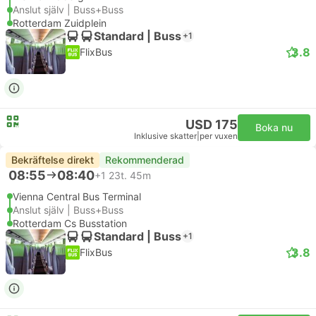
Anslut själv | Buss+Buss
Rotterdam Zuidplein
Standard | Buss
+1
3.8
FlixBus
USD 175
Boka nu
Inklusive skatter
|
per vuxen
Bekräftelse direkt
Rekommenderad
08:55
08:40
+1
23t. 45m
Vienna Central Bus Terminal
Anslut själv | Buss+Buss
Rotterdam Cs Busstation
Standard | Buss
+1
3.8
FlixBus