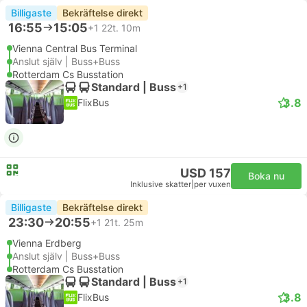
Billigaste
Bekräftelse direkt
16:55
15:05
+1
22t. 10m
Vienna Central Bus Terminal
Anslut själv | Buss+Buss
Rotterdam Cs Busstation
Standard | Buss
+1
3.8
FlixBus
USD 157
Boka nu
Inklusive skatter
|
per vuxen
Billigaste
Bekräftelse direkt
23:30
20:55
+1
21t. 25m
Vienna Erdberg
Anslut själv | Buss+Buss
Rotterdam Cs Busstation
Standard | Buss
+1
3.8
FlixBus