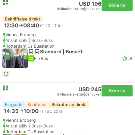
USD 196
Boka nu
Inklusive skatter
|
per vuxen
Bekräftelse direkt
12:30
08:40
+1
20t. 10m
Vienna Erdberg
Anslut själv | Buss+Buss
Rotterdam Cs Busstation
Standard | Buss
+1
3.8
FlixBus
USD 245
Boka nu
Inklusive skatter
|
per vuxen
Billigaste
Snabbast
Bekräftelse direkt
14:35
10:00
+1
19t. 25m
Vienna Erdberg
Anslut själv | Buss+Buss
Rotterdam Cs Busstation