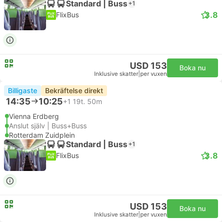
Standard | Buss
+1
3.8
FlixBus
USD 153
Boka nu
Inklusive skatter
|
per vuxen
Billigaste
Bekräftelse direkt
14:35
10:25
+1
19t. 50m
Vienna Erdberg
Anslut själv | Buss+Buss
Rotterdam Zuidplein
Standard | Buss
+1
3.8
FlixBus
USD 153
Boka nu
Inklusive skatter
|
per vuxen