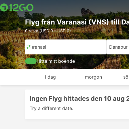
Flyg från Varanasi (VNS) till 
0 resor (USD 0 – USD 0)
Varanasi
Danapur
Hitta mitt boende
I dag
I morgon
sö
Ingen Flyg hittades den 10 aug
Try a different date.