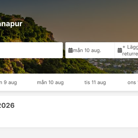
Danapur
+ Lägg 
mån 10 aug.
returr
n 9 aug
mån 10 aug
tis 11 aug
ons 
 2026