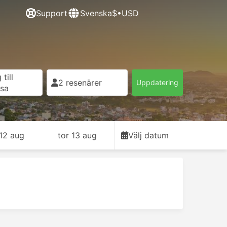
Support
Svenska
$•USD
till
2 resenärer
Uppdatering
esa
12 aug
tor 13 aug
Välj datum