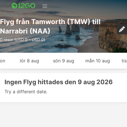
Flyg från Tamworth (TMW) till
Narrabri (NAA)
0 resor (USD 0 – USD 0)
gon
lör 8 aug
sön 9 aug
mån 10 aug
ti
Ingen Flyg hittades den 9 aug 2026
Try a different date.