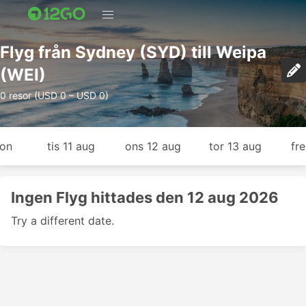
Flyg från Sydney (SYD) till Weipa
(WEI)
0 resor (USD 0 – USD 0)
gon
tis 11 aug
ons 12 aug
tor 13 aug
fr
Ingen Flyg hittades den 12 aug 2026
Try a different date.