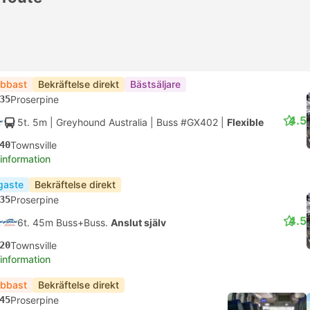
bbast
Bekräftelse direkt
Bästsäljare
35
Proserpine
4.5
5t. 5m
| Greyhound Australia
|
Buss #GX402
|
Flexible
40
Townsville
 information
igaste
Bekräftelse direkt
35
Proserpine
4.5
6t. 45m Buss+Buss.
Anslut själv
20
Townsville
 information
bbast
Bekräftelse direkt
45
Proserpine