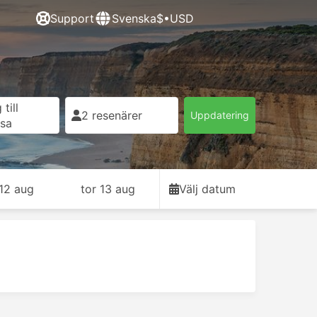
Support
Svenska
$•USD
till
2 resenärer
Uppdatering
esa
12 aug
tor 13 aug
Välj datum