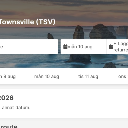
 Townsville (TSV)
+ Lägg 
le
mån 10 aug.
returr
n 9 aug
mån 10 aug
tis 11 aug
ons 
 2026
t annat datum.
 route