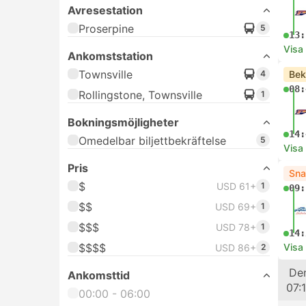
Avresestation
Proserpine
5
13:
Visa
Ankomststation
Townsville
4
Bek
08:
Rollingstone, Townsville
1
Bokningsmöjligheter
14:
Omedelbar biljettbekräftelse
5
Visa
Pris
Sna
$
USD 61+
1
09:
$$
USD 69+
1
$$$
USD 78+
1
14:
$$$$
Visa
USD 86+
2
Tåg
Den
Ankomsttid
07:
00:00 - 06:00