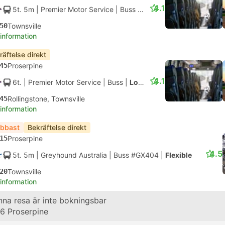
4.1
5t. 5m
| Premier Motor Service
|
Buss
|
Lokal
50
Townsville
 information
räftelse direkt
45
Proserpine
4.1
6t.
| Premier Motor Service
|
Buss
|
Lokal
45
Rollingstone, Townsville
 information
bbast
Bekräftelse direkt
15
Proserpine
4.5
5t. 5m
| Greyhound Australia
|
Buss #GX404
|
Flexible
20
Townsville
 information
 med Queensland Rail
na resa är inte bokningsbar
16
Proserpine