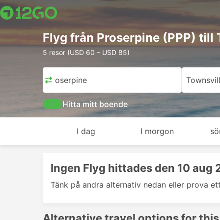
Flyg från Proserpine (PPP) till
5 resor (USD 60 – USD 85)
Proserpine
Townsvil
Hitta mitt boende
I dag
I morgon
sö
Ingen Flyg hittades den 10 aug
Tänk på andra alternativ nedan eller prova et
Alternative travel options for this