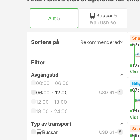
Bussar
5
Allt
5
Från USD 60
Sna
Sortera på
Rekommenderad
07:
Filter
12:
Visa
Avgångstid
00:00 - 06:00
Bill
07:
06:00 - 12:00
USD 61+
5
12:00 - 18:00
18:00 - 24:00
14:
Visa
Typ av transport
Sna
Bussar
USD 61+
5
08: