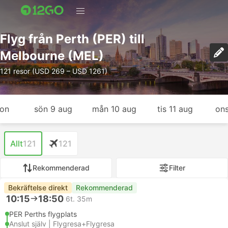
Flyg från Perth (PER) till
Melbourne (MEL)
121 resor (USD 269 – USD 1261)
gon
sön 9 aug
mån 10 aug
tis 11 aug
ons
Allt
121
121
Rekommenderad
Filter
Bekräftelse direkt
Rekommenderad
10:15
18:50
6t. 35m
PER Perths flygplats
Anslut själv | Flygresa+Flygresa