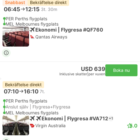
Snabbast
Bekräftelse direkt
06:45
12:15
3t. 30m
PER Perths flygplats
MEL Melbournes flygplats
Ekonomi | Flygresa #QF760
Qantas Airways
USD 639
Boka nu
Inklusive skatter
|
per vuxen
Bekräftelse direkt
07:10
16:10
7t.
PER Perths flygplats
Anslut själv | Flygresa+Flygresa
MEL Melbournes flygplats
Ekonomi | Flygresa #VA712
+1
5.0
Virgin Australia