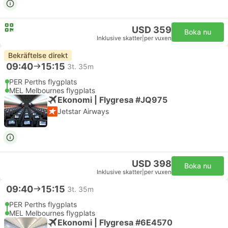
USD 359
Boka nu
Inklusive skatter
|
per vuxen
Bekräftelse direkt
09:40
15:15
3t. 35m
PER Perths flygplats
MEL Melbournes flygplats
Ekonomi | Flygresa #JQ975
Jetstar Airways
USD 398
Boka nu
Inklusive skatter
|
per vuxen
09:40
15:15
3t. 35m
PER Perths flygplats
MEL Melbournes flygplats
Ekonomi | Flygresa #6E4570