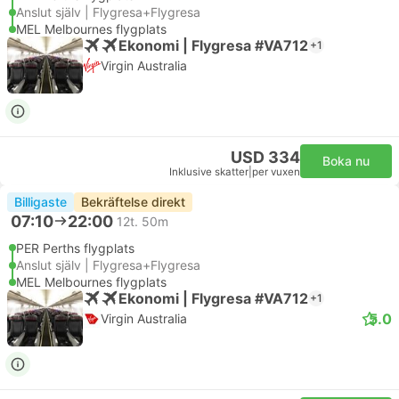
Anslut själv | Flygresa+Flygresa
MEL Melbournes flygplats
Ekonomi | Flygresa #VA712
+1
Virgin Australia
USD 334
Boka nu
Inklusive skatter
|
per vuxen
Billigaste
Bekräftelse direkt
07:10
22:00
12t. 50m
PER Perths flygplats
Anslut själv | Flygresa+Flygresa
MEL Melbournes flygplats
Ekonomi | Flygresa #VA712
+1
5.0
Virgin Australia