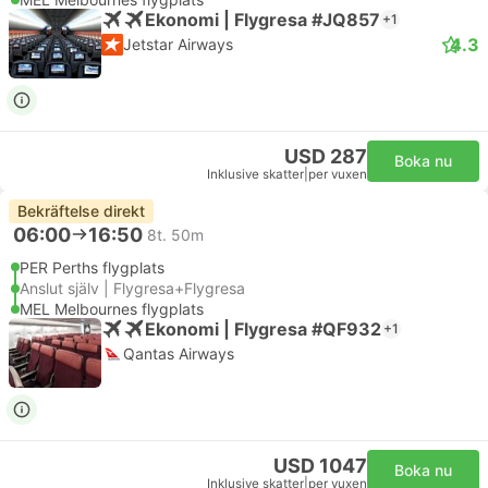
Ekonomi | Flygresa #JQ857
+1
4.3
Jetstar Airways
USD 287
Boka nu
Inklusive skatter
|
per vuxen
Bekräftelse direkt
06:00
16:50
8t. 50m
PER Perths flygplats
Anslut själv | Flygresa+Flygresa
MEL Melbournes flygplats
Ekonomi | Flygresa #QF932
+1
Qantas Airways
USD 1047
Boka nu
Inklusive skatter
|
per vuxen