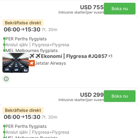
USD 755
Boka nu
Inklusive skatter
|
per vuxen
Bekräftelse direkt
06:00
15:30
7t. 30m
PER Perths flygplats
Anslut själv | Flygresa+Flygresa
MEL Melbournes flygplats
Ekonomi | Flygresa #JQ857
+1
Jetstar Airways
USD 299
Boka nu
Inklusive skatter
|
per vuxen
Bekräftelse direkt
06:00
15:30
7t. 30m
PER Perths flygplats
Anslut själv | Flygresa+Flygresa
MEL Melbournes flygplats