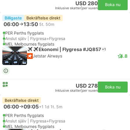
USD 280
Boka nu
Inklusive skatter
|
per vuxen
Billigaste
Bekräftelse direkt
06:00
13:50
5t. 50m
PER Perths flygplats
Anslut själv | Flygresa+Flygresa
MEL Melbournes flygplats
Ekonomi | Flygresa #JQ857
+1
4.8
Jetstar Airways
USD 278
Boka nu
Inklusive skatter
|
per vuxen
Bekräftelse direkt
06:00
09:05
+1
1d 1t. 5m
PER Perths flygplats
Anslut själv | Flygresa+Flygresa
MEL Melbournes flygplats