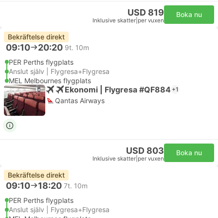
USD 819
Boka nu
Inklusive skatter
|
per vuxen
Bekräftelse direkt
09:10
20:20
9t. 10m
PER Perths flygplats
Anslut själv | Flygresa+Flygresa
MEL Melbournes flygplats
Ekonomi | Flygresa #QF884
+1
Qantas Airways
USD 803
Boka nu
Inklusive skatter
|
per vuxen
Bekräftelse direkt
09:10
18:20
7t. 10m
PER Perths flygplats
Anslut själv | Flygresa+Flygresa