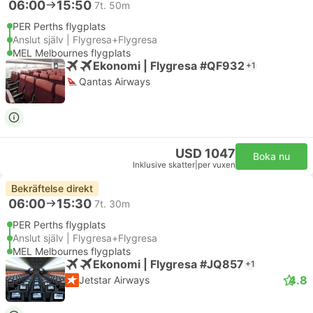
06:00
15:50
7t. 50m
PER Perths flygplats
Anslut själv | Flygresa+Flygresa
MEL Melbournes flygplats
Ekonomi | Flygresa #QF932
+1
Qantas Airways
USD 1047
Boka nu
Inklusive skatter
|
per vuxen
Bekräftelse direkt
06:00
15:30
7t. 30m
PER Perths flygplats
Anslut själv | Flygresa+Flygresa
MEL Melbournes flygplats
Ekonomi | Flygresa #JQ857
+1
4.8
Jetstar Airways