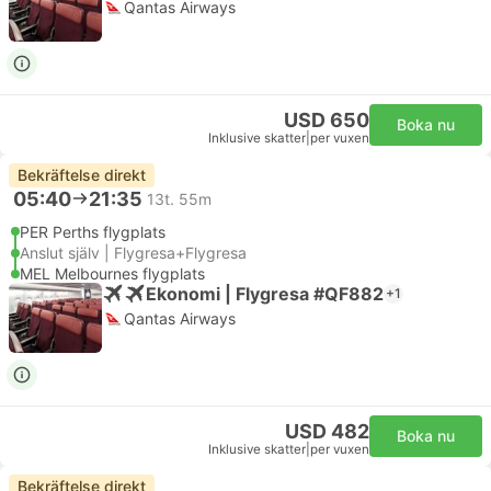
Qantas Airways
USD 650
Boka nu
Inklusive skatter
|
per vuxen
Bekräftelse direkt
05:40
21:35
13t. 55m
PER Perths flygplats
Anslut själv | Flygresa+Flygresa
MEL Melbournes flygplats
Ekonomi | Flygresa #QF882
+1
Qantas Airways
USD 482
Boka nu
Inklusive skatter
|
per vuxen
Bekräftelse direkt