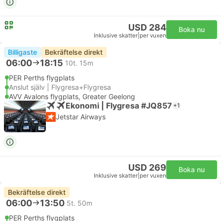
USD 284
Boka nu
Inklusive skatter
|
per vuxen
Billigaste
Bekräftelse direkt
06:00
18:15
10t. 15m
PER Perths flygplats
Anslut själv | Flygresa+Flygresa
AVV Avalons flygplats, Greater Geelong
Ekonomi | Flygresa #JQ857
+1
Jetstar Airways
USD 269
Boka nu
Inklusive skatter
|
per vuxen
Bekräftelse direkt
06:00
13:50
5t. 50m
PER Perths flygplats