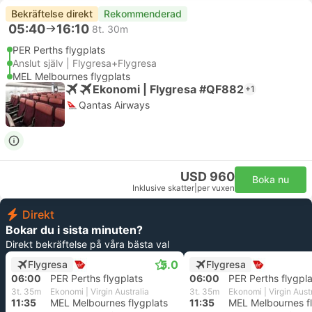
Bekräftelse direkt
Rekommenderad
05:40
16:10
8t. 30m
PER Perths flygplats
Anslut själv | Flygresa+Flygresa
MEL Melbournes flygplats
Ekonomi | Flygresa #QF882
+1
Qantas Airways
USD 960
Boka nu
Inklusive skatter
|
per vuxen
Direkt
Bokar du i sista minuten?
Direkt bekräftelse på våra bästa val
5.0
Flygresa
Flygresa
06:00
PER Perths flygplats
06:00
PER Perths flygpla
3t. 35m
Ekonomi | Virgin Australia
3t. 35m
Ekonomi | Virgin Aust
11:35
MEL Melbournes flygplats
11:35
MEL Melbournes fl