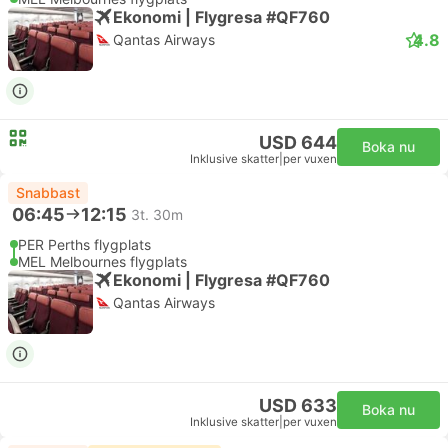
Ekonomi | Flygresa #QF760
4.8
Qantas Airways
USD 644
Boka nu
Inklusive skatter
|
per vuxen
Snabbast
06:45
12:15
3t. 30m
PER Perths flygplats
MEL Melbournes flygplats
Ekonomi | Flygresa #QF760
Qantas Airways
USD 633
Boka nu
Inklusive skatter
|
per vuxen