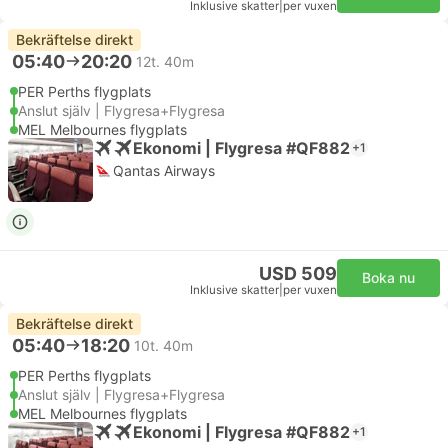
Inklusive skatter
|
per vuxen
Bekräftelse direkt
05:40
20:20
12t. 40m
PER Perths flygplats
Anslut själv | Flygresa+Flygresa
MEL Melbournes flygplats
Ekonomi | Flygresa #QF882
+1
Qantas Airways
USD 509
Boka nu
Inklusive skatter
|
per vuxen
Bekräftelse direkt
05:40
18:20
10t. 40m
PER Perths flygplats
Anslut själv | Flygresa+Flygresa
MEL Melbournes flygplats
Ekonomi | Flygresa #QF882
+1