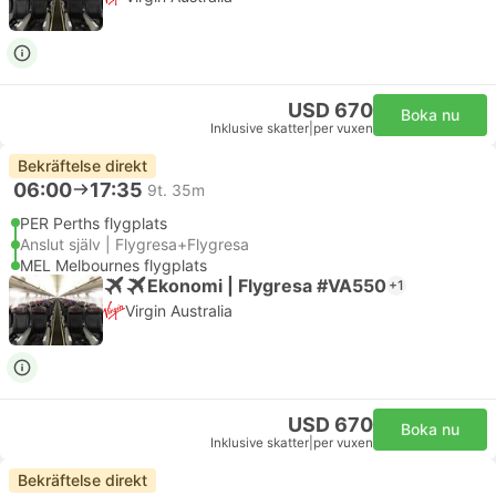
USD 670
Boka nu
Inklusive skatter
|
per vuxen
Bekräftelse direkt
06:00
17:35
9t. 35m
PER Perths flygplats
Anslut själv | Flygresa+Flygresa
MEL Melbournes flygplats
Ekonomi | Flygresa #VA550
+1
Virgin Australia
USD 670
Boka nu
Inklusive skatter
|
per vuxen
Bekräftelse direkt