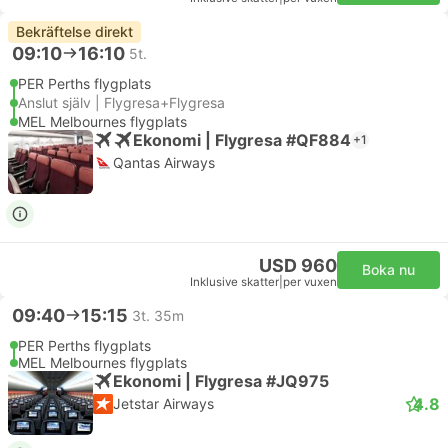
Bekräftelse direkt
09:10
16:10
5t.
PER Perths flygplats
Anslut själv | Flygresa+Flygresa
MEL Melbournes flygplats
Ekonomi | Flygresa #QF884
+1
Qantas Airways
USD 960
Boka nu
Inklusive skatter
|
per vuxen
09:40
15:15
3t. 35m
PER Perths flygplats
MEL Melbournes flygplats
Ekonomi | Flygresa #JQ975
4.8
Jetstar Airways