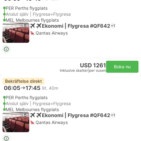
PER Perths flygplats
Anslut själv | Flygresa+Flygresa
MEL Melbournes flygplats
Ekonomi | Flygresa #QF642
+1
Qantas Airways
USD 1261
Boka nu
Inklusive skatter
|
per vuxen
Bekräftelse direkt
06:05
17:45
9t. 40m
PER Perths flygplats
Anslut själv | Flygresa+Flygresa
MEL Melbournes flygplats
Ekonomi | Flygresa #QF642
+1
Qantas Airways