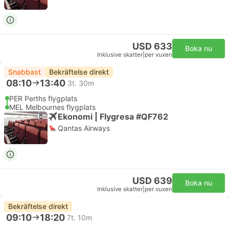
USD 633
Boka nu
Inklusive skatter
|
per vuxen
Snabbast
Bekräftelse direkt
08:10
13:40
3t. 30m
PER Perths flygplats
MEL Melbournes flygplats
Ekonomi | Flygresa #QF762
Qantas Airways
USD 639
Boka nu
Inklusive skatter
|
per vuxen
Bekräftelse direkt
09:10
18:20
7t. 10m