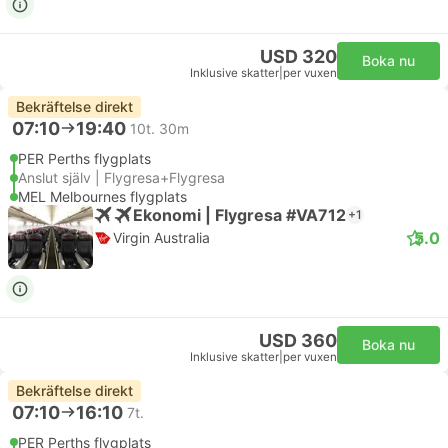
USD 320
Boka nu
Inklusive skatter
|
per vuxen
Bekräftelse direkt
07:10
19:40
10t. 30m
PER Perths flygplats
Anslut själv | Flygresa+Flygresa
MEL Melbournes flygplats
Ekonomi | Flygresa #VA712
+1
5.0
Virgin Australia
USD 360
Boka nu
Inklusive skatter
|
per vuxen
Bekräftelse direkt
07:10
16:10
7t.
PER Perths flygplats