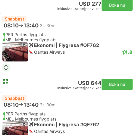
USD 277
Boka nu
Inklusive skatter
|
per vuxen
Snabbast
08:10
13:40
3t. 30m
PER Perths flygplats
MEL Melbournes flygplats
Ekonomi | Flygresa #QF762
4.8
Qantas Airways
USD 644
Boka nu
Inklusive skatter
|
per vuxen
Snabbast
08:10
13:40
3t. 30m
PER Perths flygplats
MEL Melbournes flygplats
Ekonomi | Flygresa #QF762
Qantas Airways