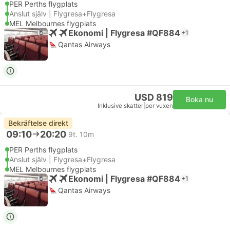
PER Perths flygplats
Anslut själv | Flygresa+Flygresa
MEL Melbournes flygplats
Ekonomi | Flygresa #QF884
+1
Qantas Airways
USD 819
Boka nu
Inklusive skatter
|
per vuxen
Bekräftelse direkt
09:10
20:20
9t. 10m
PER Perths flygplats
Anslut själv | Flygresa+Flygresa
MEL Melbournes flygplats
Ekonomi | Flygresa #QF884
+1
Qantas Airways