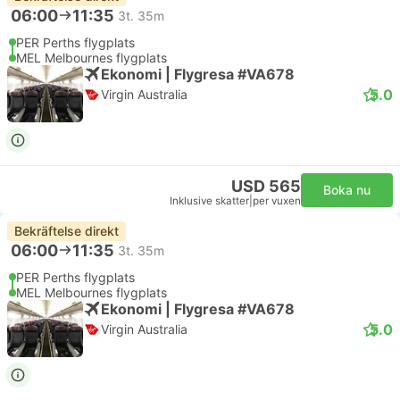
06:00
11:35
3t. 35m
PER Perths flygplats
MEL Melbournes flygplats
Ekonomi | Flygresa #VA678
5.0
Virgin Australia
USD 565
Boka nu
Inklusive skatter
|
per vuxen
Bekräftelse direkt
06:00
11:35
3t. 35m
PER Perths flygplats
MEL Melbournes flygplats
Ekonomi | Flygresa #VA678
5.0
Virgin Australia