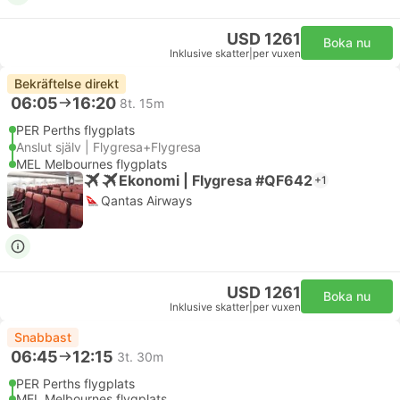
USD 1261
Boka nu
Inklusive skatter
|
per vuxen
Bekräftelse direkt
06:05
16:20
8t. 15m
PER Perths flygplats
Anslut själv | Flygresa+Flygresa
MEL Melbournes flygplats
Ekonomi | Flygresa #QF642
+1
Qantas Airways
USD 1261
Boka nu
Inklusive skatter
|
per vuxen
Snabbast
06:45
12:15
3t. 30m
PER Perths flygplats
MEL Melbournes flygplats