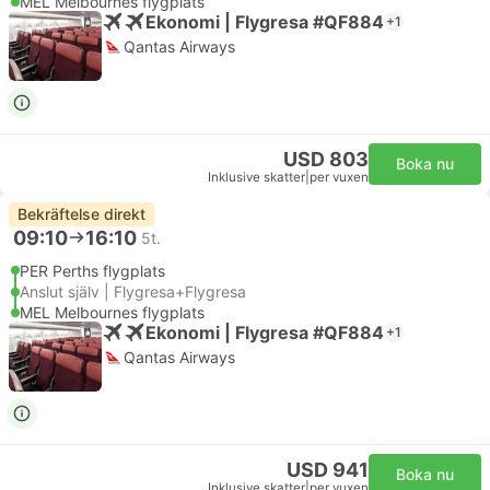
MEL Melbournes flygplats
Ekonomi | Flygresa #QF884
+1
Qantas Airways
USD 803
Boka nu
Inklusive skatter
|
per vuxen
Bekräftelse direkt
09:10
16:10
5t.
PER Perths flygplats
Anslut själv | Flygresa+Flygresa
MEL Melbournes flygplats
Ekonomi | Flygresa #QF884
+1
Qantas Airways
USD 941
Boka nu
Inklusive skatter
|
per vuxen