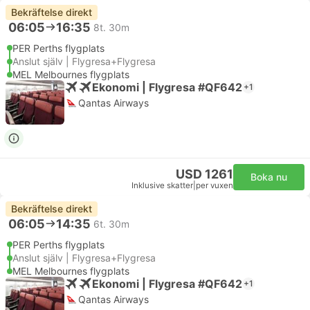
Bekräftelse direkt
06:05
16:35
8t. 30m
PER Perths flygplats
Anslut själv | Flygresa+Flygresa
MEL Melbournes flygplats
Ekonomi | Flygresa #QF642
+1
Qantas Airways
USD 1261
Boka nu
Inklusive skatter
|
per vuxen
Bekräftelse direkt
06:05
14:35
6t. 30m
PER Perths flygplats
Anslut själv | Flygresa+Flygresa
MEL Melbournes flygplats
Ekonomi | Flygresa #QF642
+1
Qantas Airways