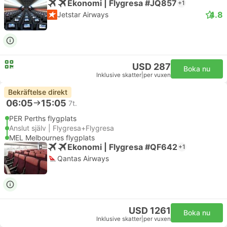
Ekonomi | Flygresa #JQ857
+1
4.8
Jetstar Airways
USD 287
Boka nu
Inklusive skatter
|
per vuxen
Bekräftelse direkt
06:05
15:05
7t.
PER Perths flygplats
Anslut själv | Flygresa+Flygresa
MEL Melbournes flygplats
Ekonomi | Flygresa #QF642
+1
Qantas Airways
USD 1261
Boka nu
Inklusive skatter
|
per vuxen