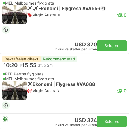
MEL Melbournes flygplats
Ekonomi | Flygresa #VA556
+1
5.0
Virgin Australia
USD 370
Boka nu
Inklusive skatter
|
per vuxen
Bekräftelse direkt
Rekommenderad
10:20
15:55
3t. 35m
PER Perths flygplats
MEL Melbournes flygplats
Ekonomi | Flygresa #VA688
4.0
Virgin Australia
USD 324
Boka nu
Inklusive skatter
|
per vuxen