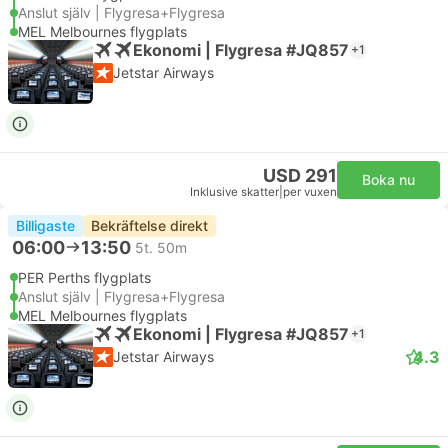
Anslut själv | Flygresa+Flygresa
MEL Melbournes flygplats
Ekonomi | Flygresa #JQ857
+1
Jetstar Airways
USD 291
Boka nu
Inklusive skatter
|
per vuxen
Billigaste
Bekräftelse direkt
06:00
13:50
5t. 50m
PER Perths flygplats
Anslut själv | Flygresa+Flygresa
MEL Melbournes flygplats
Ekonomi | Flygresa #JQ857
+1
4.3
Jetstar Airways