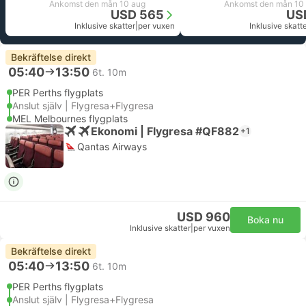
Ankomst den mån 10 aug
Ankomst den mån 10
USD 565
US
Inklusive skatter
|
per vuxen
Inklusive skatt
Bekräftelse direkt
05:40
13:50
6t. 10m
PER Perths flygplats
Anslut själv | Flygresa+Flygresa
MEL Melbournes flygplats
Ekonomi | Flygresa #QF882
+1
Qantas Airways
USD 960
Boka nu
Inklusive skatter
|
per vuxen
Bekräftelse direkt
05:40
13:50
6t. 10m
PER Perths flygplats
Anslut själv | Flygresa+Flygresa