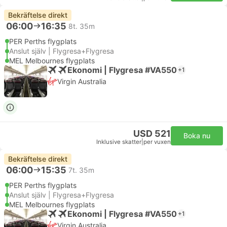
Bekräftelse direkt
06:00
16:35
8t. 35m
PER Perths flygplats
Anslut själv | Flygresa+Flygresa
MEL Melbournes flygplats
Ekonomi | Flygresa #VA550
+1
Virgin Australia
USD 521
Boka nu
Inklusive skatter
|
per vuxen
Bekräftelse direkt
06:00
15:35
7t. 35m
PER Perths flygplats
Anslut själv | Flygresa+Flygresa
MEL Melbournes flygplats
Ekonomi | Flygresa #VA550
+1
Virgin Australia