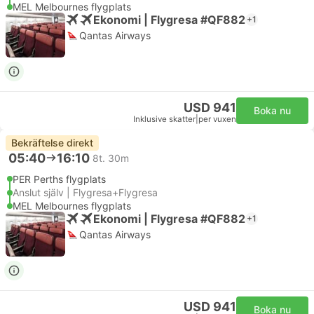
MEL Melbournes flygplats
Ekonomi | Flygresa #QF882
+1
Qantas Airways
USD 941
Boka nu
Inklusive skatter
|
per vuxen
Bekräftelse direkt
05:40
16:10
8t. 30m
PER Perths flygplats
Anslut själv | Flygresa+Flygresa
MEL Melbournes flygplats
Ekonomi | Flygresa #QF882
+1
Qantas Airways
USD 941
Boka nu