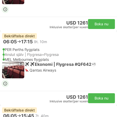
USD 1261
Boka nu
Inklusive skatter
|
per vuxen
Bekräftelse direkt
06:05
17:15
9t. 10m
PER Perths flygplats
Anslut själv | Flygresa+Flygresa
MEL Melbournes flygplats
Ekonomi | Flygresa #QF642
+1
Qantas Airways
USD 1261
Boka nu
Inklusive skatter
|
per vuxen
Bekräftelse direkt
06:05
15:45
7t. 40m