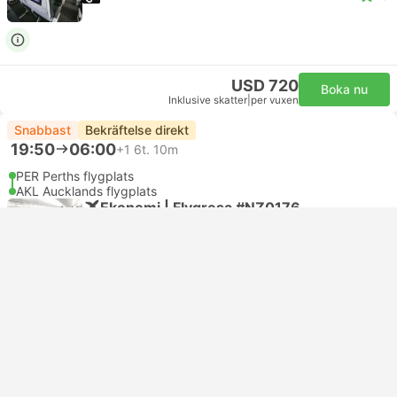
USD 720
Boka nu
Inklusive skatter
|
per vuxen
Snabbast
Bekräftelse direkt
19:50
06:00
+1
6t. 10m
PER Perths flygplats
AKL Aucklands flygplats
Ekonomi | Flygresa #NZ0176
Air New Zealand
USD 677
Boka nu
Inklusive skatter
|
per vuxen
Visa mer