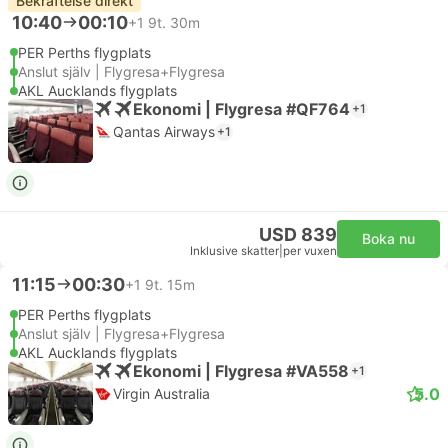
Bekräftelse direkt
10:40
00:10
+1
9t. 30m
PER Perths flygplats
Anslut själv | Flygresa+Flygresa
AKL Aucklands flygplats
Ekonomi | Flygresa #QF764
+1
Qantas Airways
+1
USD 839
Boka nu
Inklusive skatter
|
per vuxen
11:15
00:30
+1
9t. 15m
PER Perths flygplats
Anslut själv | Flygresa+Flygresa
AKL Aucklands flygplats
Ekonomi | Flygresa #VA558
+1
5.0
Virgin Australia