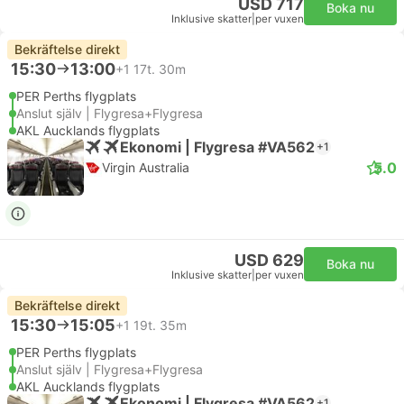
USD 717
Boka nu
Inklusive skatter
|
per vuxen
Bekräftelse direkt
15:30
13:00
+1
17t. 30m
PER Perths flygplats
Anslut själv | Flygresa+Flygresa
AKL Aucklands flygplats
Ekonomi | Flygresa #VA562
+1
5.0
Virgin Australia
USD 629
Boka nu
Inklusive skatter
|
per vuxen
Bekräftelse direkt
15:30
15:05
+1
19t. 35m
PER Perths flygplats
Anslut själv | Flygresa+Flygresa
AKL Aucklands flygplats
Ekonomi | Flygresa #VA562
+1