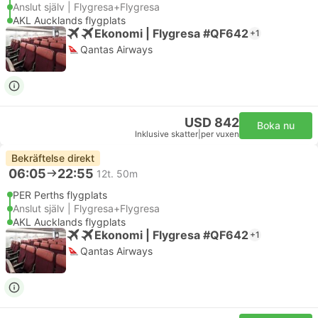
Anslut själv | Flygresa+Flygresa
AKL Aucklands flygplats
Ekonomi | Flygresa #QF642
+1
Qantas Airways
USD 842
Boka nu
Inklusive skatter
|
per vuxen
Bekräftelse direkt
06:05
22:55
12t. 50m
PER Perths flygplats
Anslut själv | Flygresa+Flygresa
AKL Aucklands flygplats
Ekonomi | Flygresa #QF642
+1
Qantas Airways