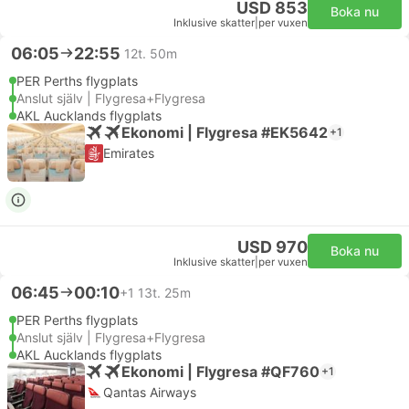
USD 853
Boka nu
Inklusive skatter
|
per vuxen
06:05
22:55
12t. 50m
PER Perths flygplats
Anslut själv | Flygresa+Flygresa
AKL Aucklands flygplats
Ekonomi | Flygresa #EK5642
+1
Emirates
USD 970
Boka nu
Inklusive skatter
|
per vuxen
06:45
00:10
+1
13t. 25m
PER Perths flygplats
Anslut själv | Flygresa+Flygresa
AKL Aucklands flygplats
Ekonomi | Flygresa #QF760
+1
Qantas Airways