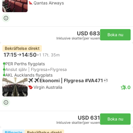
Qantas Airways
USD 683
Boka nu
Inklusive skatter
|
per vuxen
Bekräftelse direkt
17:15
14:50
+1
17t. 35m
PER Perths flygplats
Anslut själv | Flygresa+Flygresa
AKL Aucklands flygplats
Ekonomi | Flygresa #VA471
+1
5.0
Virgin Australia
USD 631
Boka nu
Inklusive skatter
|
per vuxen
Billigaste
Bekräftelse direkt