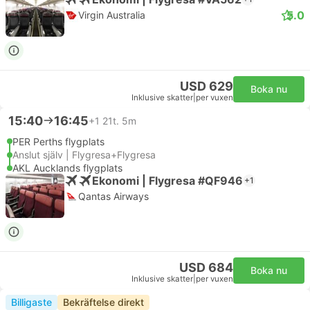
5.0
Virgin Australia
USD 629
Boka nu
Inklusive skatter
|
per vuxen
15:40
16:45
+1
21t. 5m
PER Perths flygplats
Anslut själv | Flygresa+Flygresa
AKL Aucklands flygplats
Ekonomi | Flygresa #QF946
+1
Qantas Airways
USD 684
Boka nu
Inklusive skatter
|
per vuxen
Billigaste
Bekräftelse direkt