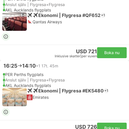
Anslut själv | Flygresa+Flygresa
AKL Aucklands flygplats
Ekonomi | Flygresa #QF652
+1
Qantas Airways
USD 721
Boka nu
Inklusive skatter
|
per vuxen
16:25
14:10
+1
17t. 45m
PER Perths flygplats
Anslut själv | Flygresa+Flygresa
AKL Aucklands flygplats
Ekonomi | Flygresa #EK5480
+1
Emirates
USD 726
Boka nu