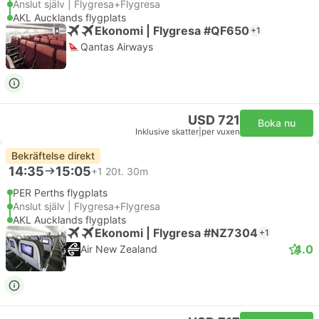
Anslut själv | Flygresa+Flygresa
AKL Aucklands flygplats
Ekonomi | Flygresa #QF650
+1
Qantas Airways
USD 721
Boka nu
Inklusive skatter
|
per vuxen
Bekräftelse direkt
14:35
15:05
+1
20t. 30m
PER Perths flygplats
Anslut själv | Flygresa+Flygresa
AKL Aucklands flygplats
Ekonomi | Flygresa #NZ7304
+1
4.0
Air New Zealand