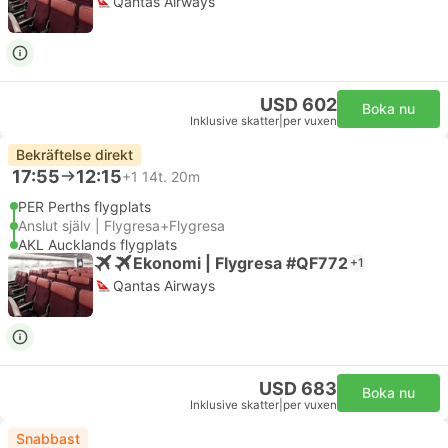
Qantas Airways
USD 602
Boka nu
Inklusive skatter
|
per vuxen
Bekräftelse direkt
17:55
12:15
+1
14t. 20m
PER Perths flygplats
Anslut själv | Flygresa+Flygresa
AKL Aucklands flygplats
Ekonomi | Flygresa #QF772
+1
Qantas Airways
USD 683
Boka nu
Inklusive skatter
|
per vuxen
Snabbast