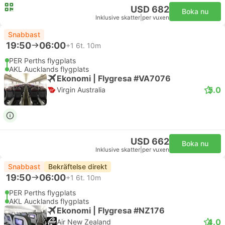
USD 682
Boka nu
Inklusive skatter
|
per vuxen
Snabbast
19:50
06:00
+1
6t. 10m
PER Perths flygplats
AKL Aucklands flygplats
Ekonomi | Flygresa #VA7076
5.0
Virgin Australia
USD 662
Boka nu
Inklusive skatter
|
per vuxen
Snabbast
Bekräftelse direkt
19:50
06:00
+1
6t. 10m
PER Perths flygplats
AKL Aucklands flygplats
Ekonomi | Flygresa #NZ176
4.0
Air New Zealand