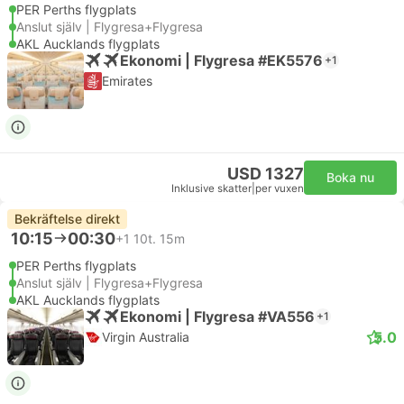
PER Perths flygplats
Anslut själv | Flygresa+Flygresa
AKL Aucklands flygplats
Ekonomi | Flygresa #EK5576
+1
Emirates
USD 1327
Boka nu
Inklusive skatter
|
per vuxen
Bekräftelse direkt
10:15
00:30
+1
10t. 15m
PER Perths flygplats
Anslut själv | Flygresa+Flygresa
AKL Aucklands flygplats
Ekonomi | Flygresa #VA556
+1
5.0
Virgin Australia