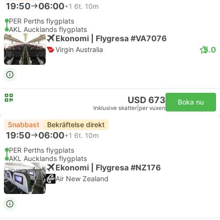
19:50
06:00
+1
6t. 10m
PER Perths flygplats
AKL Aucklands flygplats
Ekonomi | Flygresa #VA7076
5.0
Virgin Australia
USD 673
Boka nu
Inklusive skatter
|
per vuxen
Snabbast
Bekräftelse direkt
19:50
06:00
+1
6t. 10m
PER Perths flygplats
AKL Aucklands flygplats
Ekonomi | Flygresa #NZ176
Air New Zealand