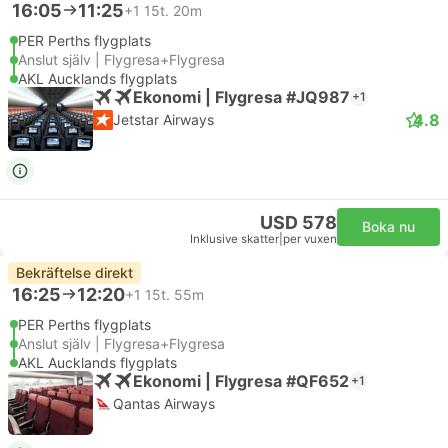
16:05
11:25
+1
15t. 20m
PER Perths flygplats
Anslut själv | Flygresa+Flygresa
AKL Aucklands flygplats
Ekonomi | Flygresa #JQ987
+1
4.8
Jetstar Airways
USD 578
Boka nu
Inklusive skatter
|
per vuxen
Bekräftelse direkt
16:25
12:20
+1
15t. 55m
PER Perths flygplats
Anslut själv | Flygresa+Flygresa
AKL Aucklands flygplats
Ekonomi | Flygresa #QF652
+1
Qantas Airways