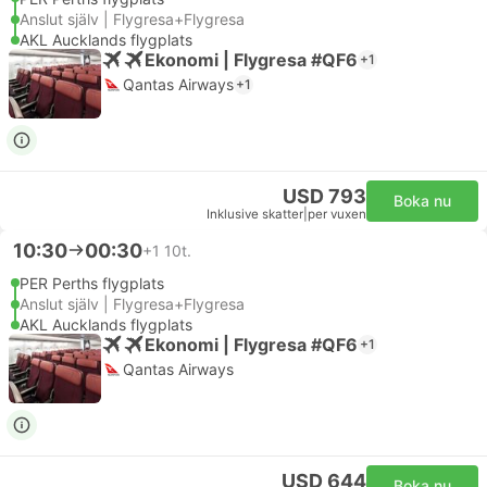
Anslut själv | Flygresa+Flygresa
AKL Aucklands flygplats
Ekonomi | Flygresa #QF6
+1
Qantas Airways
+1
USD 793
Boka nu
Inklusive skatter
|
per vuxen
10:30
00:30
+1
10t.
PER Perths flygplats
Anslut själv | Flygresa+Flygresa
AKL Aucklands flygplats
Ekonomi | Flygresa #QF6
+1
Qantas Airways
USD 644
Boka nu