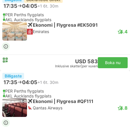
17:35
04:05
+1
6t. 30m
PER Perths flygplats
AKL Aucklands flygplats
Ekonomi | Flygresa #EK5091
4.4
Emirates
USD 583
Boka nu
Inklusive skatter
|
per vuxen
Billigaste
17:35
04:05
+1
6t. 30m
PER Perths flygplats
AKL Aucklands flygplats
Ekonomi | Flygresa #QF111
4.8
Qantas Airways