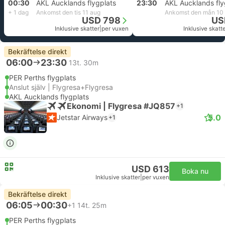
00:30
AKL Aucklands flygplats
23:30
AKL Aucklands fly
+ 1 dag
Ankomst den tis 11 aug
Ankomst den mån 10
USD 798
US
Inklusive skatter
|
per vuxen
Inklusive skatt
Bekräftelse direkt
06:00
23:30
13t. 30m
PER Perths flygplats
Anslut själv | Flygresa+Flygresa
AKL Aucklands flygplats
Ekonomi | Flygresa #JQ857
+1
5.0
Jetstar Airways
+1
USD 613
Boka nu
Inklusive skatter
|
per vuxen
Bekräftelse direkt
06:05
00:30
+1
14t. 25m
PER Perths flygplats