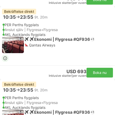
Inklusive skatter
|
per vuxen
Bekräftelse direkt
10:35
23:55
9t. 20m
PER Perths flygplats
Anslut själv | Flygresa+Flygresa
AKL Aucklands flygplats
Ekonomi | Flygresa #QF936
+1
Qantas Airways
USD 693
Boka nu
Inklusive skatter
|
per vuxen
Bekräftelse direkt
10:35
23:55
9t. 20m
PER Perths flygplats
Anslut själv | Flygresa+Flygresa
AKL Aucklands flygplats
Ekonomi | Flygresa #QF936
+1