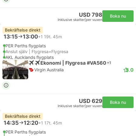
USD 798
Boka nu
Inklusive skatter
|
per vuxen
Bekräftelse direkt
13:15
13:00
+1
19t. 45m
PER Perths flygplats
Anslut själv | Flygresa+Flygresa
AKL Aucklands flygplats
Ekonomi | Flygresa #VA560
+1
5.0
Virgin Australia
USD 629
Boka nu
Inklusive skatter
|
per vuxen
Bekräftelse direkt
14:35
12:20
+1
17t. 45m
PER Perths flygplats