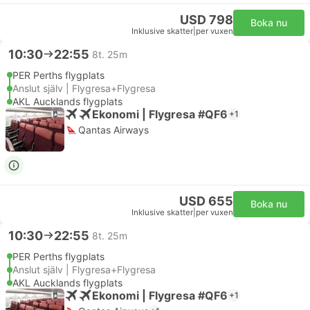
USD 798
Boka nu
Inklusive skatter
|
per vuxen
10:30
22:55
8t. 25m
PER Perths flygplats
Anslut själv | Flygresa+Flygresa
AKL Aucklands flygplats
Ekonomi | Flygresa #QF6
+1
Qantas Airways
USD 655
Boka nu
Inklusive skatter
|
per vuxen
10:30
22:55
8t. 25m
PER Perths flygplats
Anslut själv | Flygresa+Flygresa
AKL Aucklands flygplats
Ekonomi | Flygresa #QF6
+1