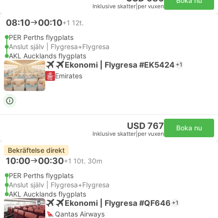
Boka nu
Inklusive skatter
|
per vuxen
08:10
00:10
+1
12t.
PER Perths flygplats
Anslut själv | Flygresa+Flygresa
AKL Aucklands flygplats
Ekonomi | Flygresa #EK5424
+1
Emirates
USD 767
Boka nu
Inklusive skatter
|
per vuxen
Bekräftelse direkt
10:00
00:30
+1
10t. 30m
PER Perths flygplats
Anslut själv | Flygresa+Flygresa
AKL Aucklands flygplats
Ekonomi | Flygresa #QF646
+1
Qantas Airways