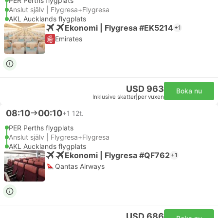
PER Perths flygplats
Anslut själv | Flygresa+Flygresa
AKL Aucklands flygplats
Ekonomi | Flygresa #EK5214
+1
Emirates
USD 963
Boka nu
Inklusive skatter
|
per vuxen
08:10
00:10
+1
12t.
PER Perths flygplats
Anslut själv | Flygresa+Flygresa
AKL Aucklands flygplats
Ekonomi | Flygresa #QF762
+1
Qantas Airways
USD 686