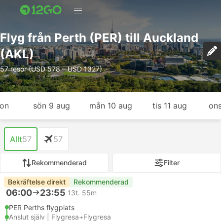
Flyg från Perth (PER) till Auckland
(AKL)
57 resor (USD 578 – USD 1327)
gon
sön 9 aug
mån 10 aug
tis 11 aug
ons
Allt
57
57
Rekommenderad
Filter
Bekräftelse direkt
Rekommenderad
06:00
23:55
13t. 55m
PER Perths flygplats
Anslut själv | Flygresa+Flygresa