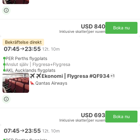
USD 840
Boka nu
Inklusive skatter
|
per vuxen
Bekräftelse direkt
07:45
23:55
12t. 10m
PER Perths flygplats
Anslut själv | Flygresa+Flygresa
AKL Aucklands flygplats
Ekonomi | Flygresa #QF934
+1
Qantas Airways
USD 693
Boka nu
Inklusive skatter
|
per vuxen
07:45
23:55
12t. 10m