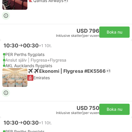
Qantas Airways
+1
USD 796
Boka nu
Inklusive skatter
|
per vuxen
10:30
00:30
+1
10t.
PER Perths flygplats
Anslut själv | Flygresa+Flygresa
AKL Aucklands flygplats
Ekonomi | Flygresa #EK5566
+1
Emirates
USD 750
Boka nu
Inklusive skatter
|
per vuxen
10:30
00:30
+1
10t.
PER Perths flygplats