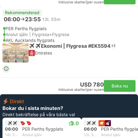
Inklusive skatter
|
per vuxen
Rekommenderad
06:00
23:55
13t. 55m
PER Perths flygplats
Anslut själv | Flygresa+Flygresa
AKL Aucklands flygplats
Ekonomi | Flygresa #EK5594
+1
Emirates
USD 780
Boka nu
Inklusive skatter
|
per vuxen
Direkt
Bokar du i sista minuten?
Direkt bekräftelse på våra bästa val
5.0
06:00
PER Perths flygplats
06:00
PER Perths flygpla
14t. 30m
Anslut själv
13t. 30m
Anslut själv