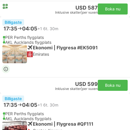
USD 587
Boka nu
Inklusive skatter
|
per vuxen
Billigaste
17:35
04:05
+1
6t. 30m
PER Perths flygplats
AKL Aucklands flygplats
Ekonomi | Flygresa #EK5091
Emirates
USD 599
Boka nu
Inklusive skatter
|
per vuxen
Billigaste
17:35
04:05
+1
6t. 30m
PER Perths flygplats
AKL Aucklands flygplats
Ekonomi | Flygresa #QF111