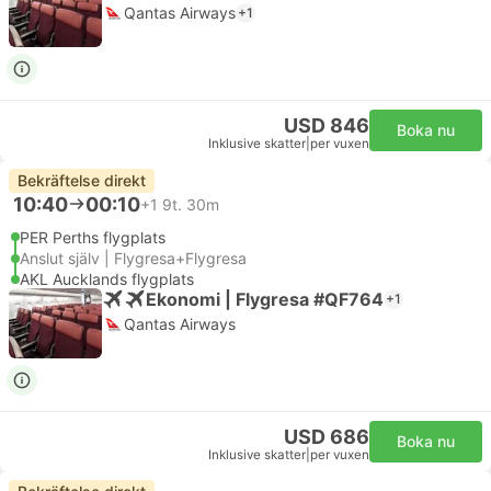
Qantas Airways
+1
USD 846
Boka nu
Inklusive skatter
|
per vuxen
Bekräftelse direkt
10:40
00:10
+1
9t. 30m
PER Perths flygplats
Anslut själv | Flygresa+Flygresa
AKL Aucklands flygplats
Ekonomi | Flygresa #QF764
+1
Qantas Airways
USD 686
Boka nu
Inklusive skatter
|
per vuxen