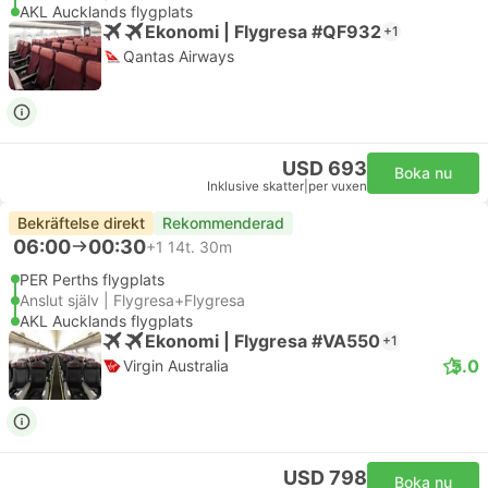
AKL Aucklands flygplats
Ekonomi | Flygresa #QF932
+1
Qantas Airways
USD 693
Boka nu
Inklusive skatter
|
per vuxen
Bekräftelse direkt
Rekommenderad
06:00
00:30
+1
14t. 30m
PER Perths flygplats
Anslut själv | Flygresa+Flygresa
AKL Aucklands flygplats
Ekonomi | Flygresa #VA550
+1
5.0
Virgin Australia
USD 798
Boka nu