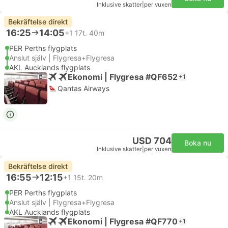
Inklusive skatter
|
per vuxen
Bekräftelse direkt
16:25
14:05
+1
17t. 40m
PER Perths flygplats
Anslut själv | Flygresa+Flygresa
AKL Aucklands flygplats
Ekonomi | Flygresa #QF652
+1
Qantas Airways
USD 704
Boka nu
Inklusive skatter
|
per vuxen
Bekräftelse direkt
16:55
12:15
+1
15t. 20m
PER Perths flygplats
Anslut själv | Flygresa+Flygresa
AKL Aucklands flygplats
Ekonomi | Flygresa #QF770
+1