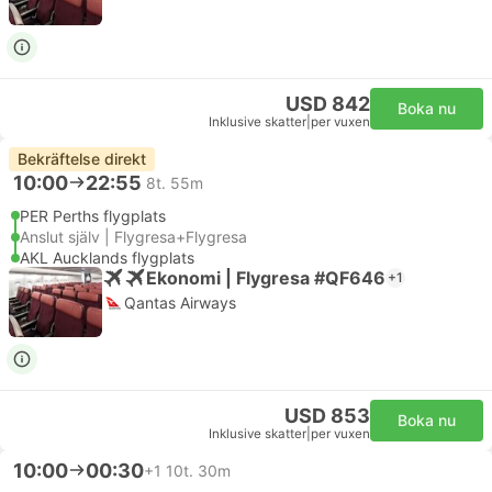
USD 842
Boka nu
Inklusive skatter
|
per vuxen
Bekräftelse direkt
10:00
22:55
8t. 55m
PER Perths flygplats
Anslut själv | Flygresa+Flygresa
AKL Aucklands flygplats
Ekonomi | Flygresa #QF646
+1
Qantas Airways
USD 853
Boka nu
Inklusive skatter
|
per vuxen
10:00
00:30
+1
10t. 30m