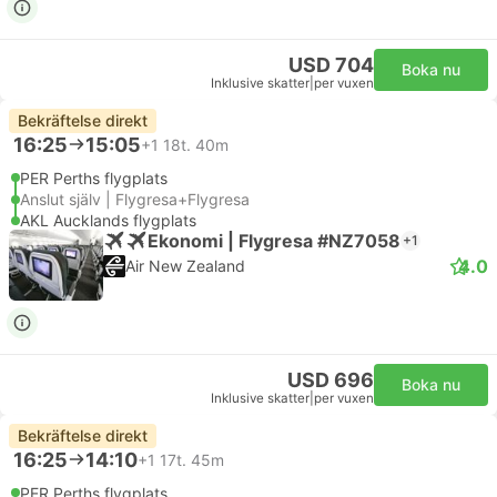
USD 704
Boka nu
Inklusive skatter
|
per vuxen
Bekräftelse direkt
16:25
15:05
+1
18t. 40m
PER Perths flygplats
Anslut själv | Flygresa+Flygresa
AKL Aucklands flygplats
Ekonomi | Flygresa #NZ7058
+1
4.0
Air New Zealand
USD 696
Boka nu
Inklusive skatter
|
per vuxen
Bekräftelse direkt
16:25
14:10
+1
17t. 45m
PER Perths flygplats