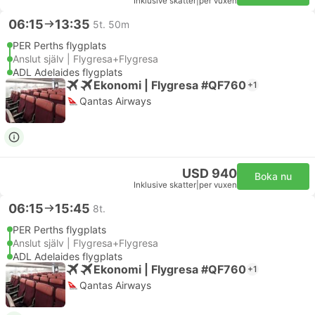
Inklusive skatter
|
per vuxen
06:15
13:35
5t. 50m
PER Perths flygplats
Anslut själv | Flygresa+Flygresa
ADL Adelaides flygplats
Ekonomi | Flygresa #QF760
+1
Qantas Airways
USD 940
Boka nu
Inklusive skatter
|
per vuxen
06:15
15:45
8t.
PER Perths flygplats
Anslut själv | Flygresa+Flygresa
ADL Adelaides flygplats
Ekonomi | Flygresa #QF760
+1
Qantas Airways