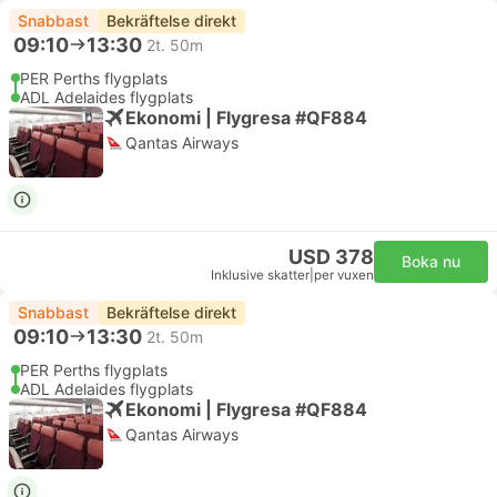
Snabbast
Bekräftelse direkt
09:10
13:30
2t. 50m
PER Perths flygplats
ADL Adelaides flygplats
Ekonomi | Flygresa #QF884
Qantas Airways
USD 378
Boka nu
Inklusive skatter
|
per vuxen
Snabbast
Bekräftelse direkt
09:10
13:30
2t. 50m
PER Perths flygplats
ADL Adelaides flygplats
Ekonomi | Flygresa #QF884
Qantas Airways