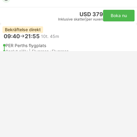
USD 379
Boka nu
Inklusive skatter
|
per vuxen
Bekräftelse direkt
09:40
21:55
10t. 45m
PER Perths flygplats
Anslut själv | Flygresa+Flygresa
ADL Adelaides flygplats
Ekonomi | Flygresa #JQ975
+1
4.3
Jetstar Airways
USD 428
Boka nu
Inklusive skatter
|
per vuxen
Bekräftelse direkt
09:40
21:55
10t. 45m
PER Perths flygplats