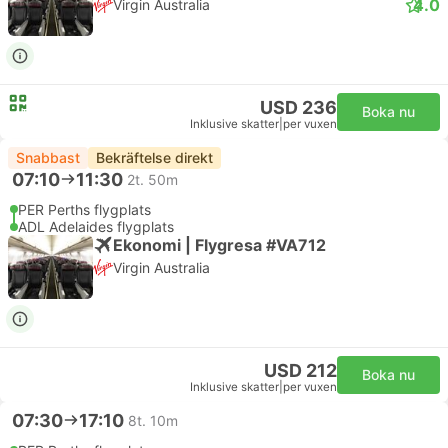
4.0
Virgin Australia
USD 236
Boka nu
Inklusive skatter
|
per vuxen
Snabbast
Bekräftelse direkt
07:10
11:30
2t. 50m
PER Perths flygplats
ADL Adelaides flygplats
Ekonomi | Flygresa #VA712
Virgin Australia
USD 212
Boka nu
Inklusive skatter
|
per vuxen
07:30
17:10
8t. 10m