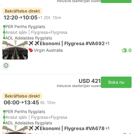
Inklusive skatter
|
per vuxen
Bekräftelse direkt
12:20
10:05
+1
20t. 15m
PER Perths flygplats
Anslut själv | Flygresa+Flygresa
ADL Adelaides flygplats
Ekonomi | Flygresa #VA692
+1
5.0
Virgin Australia
USD 421
Boka nu
Inklusive skatter
|
per vuxen
Bekräftelse direkt
06:00
13:45
6t. 15m
PER Perths flygplats
Anslut själv | Flygresa+Flygresa
ADL Adelaides flygplats
Ekonomi | Flygresa #VA678
+1