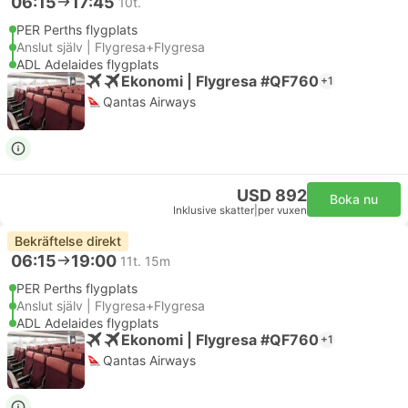
06:15
17:45
10t.
PER Perths flygplats
Anslut själv | Flygresa+Flygresa
ADL Adelaides flygplats
Ekonomi | Flygresa #QF760
+1
Qantas Airways
USD 892
Boka nu
Inklusive skatter
|
per vuxen
Bekräftelse direkt
06:15
19:00
11t. 15m
PER Perths flygplats
Anslut själv | Flygresa+Flygresa
ADL Adelaides flygplats
Ekonomi | Flygresa #QF760
+1
Qantas Airways