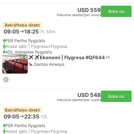
USD 559
Boka nu
Inklusive skatter
|
per vuxen
Bekräftelse direkt
09:05
18:25
7t. 50m
PER Perths flygplats
Anslut själv | Flygresa+Flygresa
ADL Adelaides flygplats
Ekonomi | Flygresa #QF644
+1
Qantas Airways
USD 548
Boka nu
Inklusive skatter
|
per vuxen
Bekräftelse direkt
09:05
22:35
12t.
PER Perths flygplats
Anslut själv | Flygresa+Flygresa