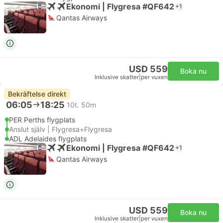
Ekonomi | Flygresa #QF642
+1
Qantas Airways
USD 559
Boka nu
Inklusive skatter
|
per vuxen
Bekräftelse direkt
06:05
18:25
10t. 50m
PER Perths flygplats
Anslut själv | Flygresa+Flygresa
ADL Adelaides flygplats
Ekonomi | Flygresa #QF642
+1
Qantas Airways
USD 559
Boka nu
Inklusive skatter
|
per vuxen