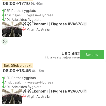
06:00
17:10
9t. 40m
PER Perths flygplats
Anslut själv | Flygresa+Flygresa
ADL Adelaides flygplats
Ekonomi | Flygresa #VA678
+1
Virgin Australia
USD 492
Boka nu
Inklusive skatter
|
per vuxen
Bekräftelse direkt
06:00
13:45
6t. 15m
PER Perths flygplats
Anslut själv | Flygresa+Flygresa
ADL Adelaides flygplats
Ekonomi | Flygresa #VA678
+1
Virgin Australia