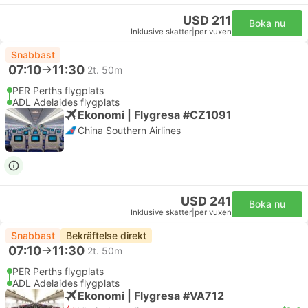
USD 211
Boka nu
Inklusive skatter
|
per vuxen
Snabbast
07:10
11:30
2t. 50m
PER Perths flygplats
ADL Adelaides flygplats
Ekonomi | Flygresa #CZ1091
China Southern Airlines
USD 241
Boka nu
Inklusive skatter
|
per vuxen
Snabbast
Bekräftelse direkt
07:10
11:30
2t. 50m
PER Perths flygplats
ADL Adelaides flygplats
Ekonomi | Flygresa #VA712