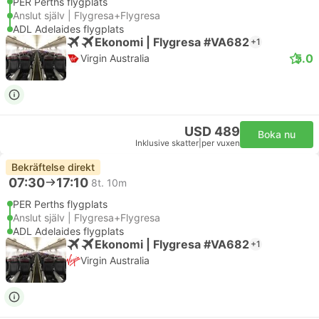
PER Perths flygplats
Anslut själv | Flygresa+Flygresa
ADL Adelaides flygplats
Ekonomi | Flygresa #VA682
+1
5.0
Virgin Australia
USD 489
Boka nu
Inklusive skatter
|
per vuxen
Bekräftelse direkt
07:30
17:10
8t. 10m
PER Perths flygplats
Anslut själv | Flygresa+Flygresa
ADL Adelaides flygplats
Ekonomi | Flygresa #VA682
+1
Virgin Australia