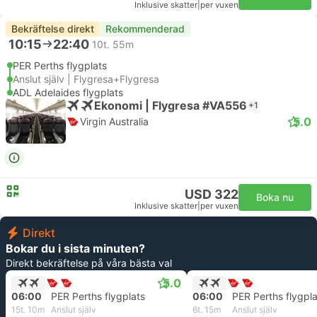
Inklusive skatter
|
per vuxen
Bekräftelse direkt
Rekommenderad
10:15
22:40
10t. 55m
PER Perths flygplats
Anslut själv | Flygresa+Flygresa
ADL Adelaides flygplats
Ekonomi | Flygresa #VA556
+1
5.0
Virgin Australia
USD 322
Boka nu
Inklusive skatter
|
per vuxen
Direkt
Bokar du i sista minuten?
Direkt bekräftelse på våra bästa val
5.0
06:00
PER Perths flygplats
06:00
PER Perths flygpla
15t. 10m
Anslut själv
6t. 15m
Anslut själv