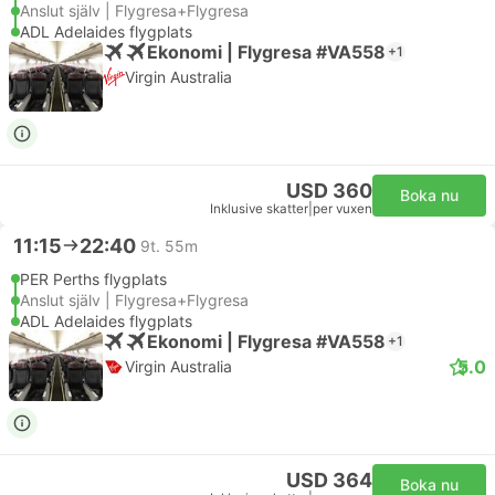
Anslut själv | Flygresa+Flygresa
ADL Adelaides flygplats
Ekonomi | Flygresa #VA558
+1
Virgin Australia
USD 360
Boka nu
Inklusive skatter
|
per vuxen
11:15
22:40
9t. 55m
PER Perths flygplats
Anslut själv | Flygresa+Flygresa
ADL Adelaides flygplats
Ekonomi | Flygresa #VA558
+1
5.0
Virgin Australia
USD 364
Boka nu