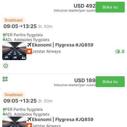
USD 492
Boka nu
Inklusive skatter
|
per vuxen
Snabbast
09:05
13:25
2t. 50m
PER Perths flygplats
ADL Adelaides flygplats
Ekonomi | Flygresa #JQ859
4.8
Jetstar Airways
USD 189
Boka nu
Inklusive skatter
|
per vuxen
Snabbast
09:05
13:25
2t. 50m
PER Perths flygplats
ADL Adelaides flygplats
Ekonomi | Flygresa #JQ859
Jetstar Airways