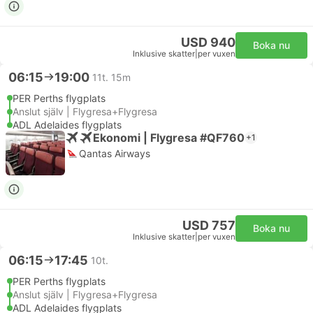
USD 940
Boka nu
Inklusive skatter
|
per vuxen
06:15
19:00
11t. 15m
PER Perths flygplats
Anslut själv | Flygresa+Flygresa
ADL Adelaides flygplats
Ekonomi | Flygresa #QF760
+1
Qantas Airways
USD 757
Boka nu
Inklusive skatter
|
per vuxen
06:15
17:45
10t.
PER Perths flygplats
Anslut själv | Flygresa+Flygresa
ADL Adelaides flygplats