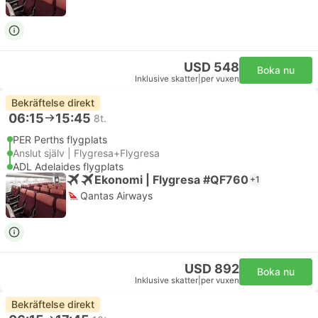
USD 548
Boka nu
Inklusive skatter
|
per vuxen
Bekräftelse direkt
06:15
15:45
8t.
PER Perths flygplats
Anslut själv | Flygresa+Flygresa
ADL Adelaides flygplats
Ekonomi | Flygresa #QF760
+1
Qantas Airways
USD 892
Boka nu
Inklusive skatter
|
per vuxen
Bekräftelse direkt