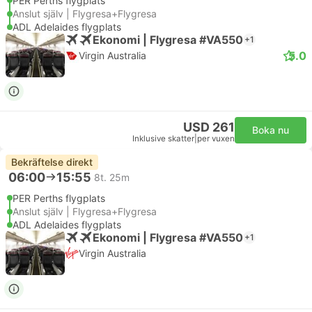
PER Perths flygplats
Anslut själv | Flygresa+Flygresa
ADL Adelaides flygplats
Ekonomi | Flygresa #VA550
+1
5.0
Virgin Australia
USD 261
Boka nu
Inklusive skatter
|
per vuxen
Bekräftelse direkt
06:00
15:55
8t. 25m
PER Perths flygplats
Anslut själv | Flygresa+Flygresa
ADL Adelaides flygplats
Ekonomi | Flygresa #VA550
+1
Virgin Australia