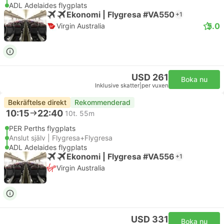
ADL Adelaides flygplats
Ekonomi | Flygresa #VA550
+1
5.0
Virgin Australia
USD 261
Boka nu
Inklusive skatter
|
per vuxen
Bekräftelse direkt
Rekommenderad
10:15
22:40
10t. 55m
PER Perths flygplats
Anslut själv | Flygresa+Flygresa
ADL Adelaides flygplats
Ekonomi | Flygresa #VA556
+1
Virgin Australia
USD 331
Boka nu