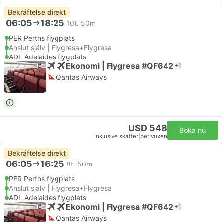
Bekräftelse direkt
06:05
18:25
10t. 50m
PER Perths flygplats
Anslut själv | Flygresa+Flygresa
ADL Adelaides flygplats
Ekonomi | Flygresa #QF642
+1
Qantas Airways
USD 548
Boka nu
Inklusive skatter
|
per vuxen
Bekräftelse direkt
06:05
16:25
8t. 50m
PER Perths flygplats
Anslut själv | Flygresa+Flygresa
ADL Adelaides flygplats
Ekonomi | Flygresa #QF642
+1
Qantas Airways