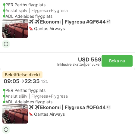
PER Perths flygplats
Anslut själv | Flygresa+Flygresa
ADL Adelaides flygplats
Ekonomi | Flygresa #QF644
+1
Qantas Airways
USD 559
Boka nu
Inklusive skatter
|
per vuxen
Bekräftelse direkt
09:05
22:35
12t.
PER Perths flygplats
Anslut själv | Flygresa+Flygresa
ADL Adelaides flygplats
Ekonomi | Flygresa #QF644
+1
Qantas Airways