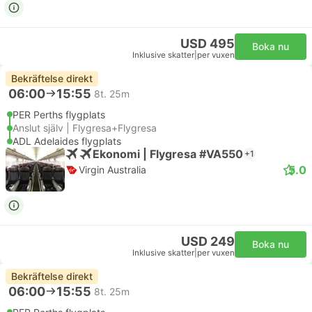
USD 495
Boka nu
Inklusive skatter
|
per vuxen
Bekräftelse direkt
06:00
15:55
8t. 25m
PER Perths flygplats
Anslut själv | Flygresa+Flygresa
ADL Adelaides flygplats
Ekonomi | Flygresa #VA550
+1
5.0
Virgin Australia
USD 249
Boka nu
Inklusive skatter
|
per vuxen
Bekräftelse direkt
06:00
15:55
8t. 25m