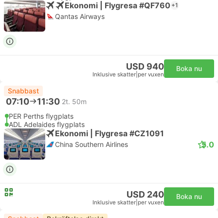
Ekonomi | Flygresa #QF760
+1
Qantas Airways
USD 940
Boka nu
Inklusive skatter
|
per vuxen
Snabbast
07:10
11:30
2t. 50m
PER Perths flygplats
ADL Adelaides flygplats
Ekonomi | Flygresa #CZ1091
5.0
China Southern Airlines
USD 240
Boka nu
Inklusive skatter
|
per vuxen