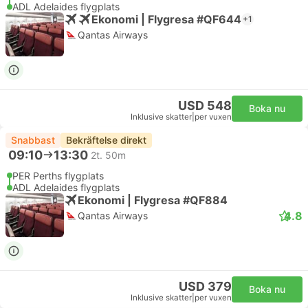
ADL Adelaides flygplats
Ekonomi | Flygresa #QF644
+1
Qantas Airways
USD 548
Boka nu
Inklusive skatter
|
per vuxen
Snabbast
Bekräftelse direkt
09:10
13:30
2t. 50m
PER Perths flygplats
ADL Adelaides flygplats
Ekonomi | Flygresa #QF884
4.8
Qantas Airways
USD 379
Boka nu
Inklusive skatter
|
per vuxen