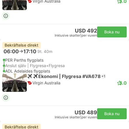
5.0
Virgin Australia
USD 492
Boka nu
Inklusive skatter
|
per vuxen
Bekräftelse direkt
06:00
17:10
9t. 40m
PER Perths flygplats
Anslut själv | Flygresa+Flygresa
ADL Adelaides flygplats
Ekonomi | Flygresa #VA678
+1
5.0
Virgin Australia
USD 489
Boka nu
Inklusive skatter
|
per vuxen
Bekräftelse direkt