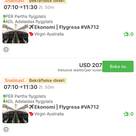
Snabbast
Bekräftelse direkt
07:10
11:30
2t. 50m
PER Perths flygplats
ADL Adelaides flygplats
Ekonomi | Flygresa #VA712
5.0
Virgin Australia
USD 207
Boka nu
Inklusive skatter
|
per vuxen
Snabbast
Bekräftelse direkt
07:10
11:30
2t. 50m
PER Perths flygplats
ADL Adelaides flygplats
Ekonomi | Flygresa #VA712
5.0
Virgin Australia