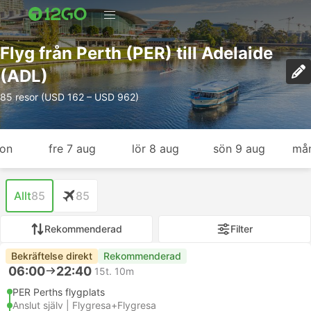
Flyg från Perth (PER) till Adelaide
(ADL)
85 resor (USD 162 – USD 962)
gon
fre 7 aug
lör 8 aug
sön 9 aug
mån
Allt
85
85
Rekommenderad
Filter
Bekräftelse direkt
Rekommenderad
06:00
22:40
15t. 10m
PER Perths flygplats
Anslut själv | Flygresa+Flygresa