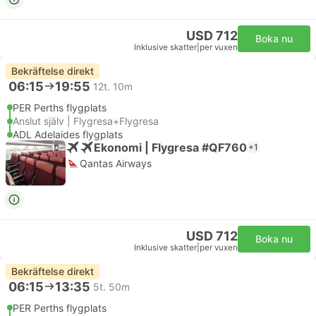
USD 712
Boka nu
Inklusive skatter
|
per vuxen
Bekräftelse direkt
06:15
19:55
12t. 10m
PER Perths flygplats
Anslut själv | Flygresa+Flygresa
ADL Adelaides flygplats
Ekonomi | Flygresa #QF760
+1
Qantas Airways
USD 712
Boka nu
Inklusive skatter
|
per vuxen
Bekräftelse direkt
06:15
13:35
5t. 50m
PER Perths flygplats