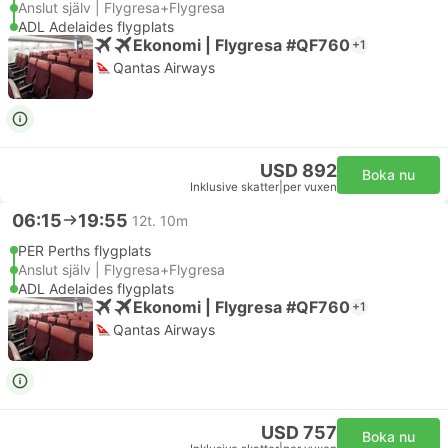
Anslut själv | Flygresa+Flygresa
ADL Adelaides flygplats
Ekonomi | Flygresa #QF760
+1
Qantas Airways
USD 892
Boka nu
Inklusive skatter
|
per vuxen
06:15
19:55
12t. 10m
PER Perths flygplats
Anslut själv | Flygresa+Flygresa
ADL Adelaides flygplats
Ekonomi | Flygresa #QF760
+1
Qantas Airways
USD 757
Boka nu