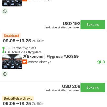
USD 192
Boka nu
Inklusive skatter
|
per vuxen
Snabbast
09:05
13:25
2t. 50m
PER Perths flygplats
ADL Adelaides flygplats
Ekonomi | Flygresa #JQ859
4.3
Jetstar Airways
USD 208
Boka nu
Inklusive skatter
|
per vuxen
Bekräftelse direkt
09:05
18:25
7t. 50m