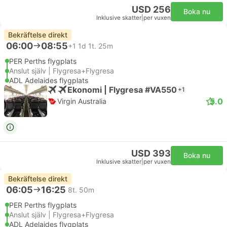
USD 256
Boka nu
Inklusive skatter
|
per vuxen
Bekräftelse direkt
06:00
08:55
+1
1d 1t. 25m
PER Perths flygplats
Anslut själv | Flygresa+Flygresa
ADL Adelaides flygplats
Ekonomi | Flygresa #VA550
+1
5.0
Virgin Australia
USD 393
Boka nu
Inklusive skatter
|
per vuxen
Bekräftelse direkt
06:05
16:25
8t. 50m
PER Perths flygplats
Anslut själv | Flygresa+Flygresa
ADL Adelaides flygplats