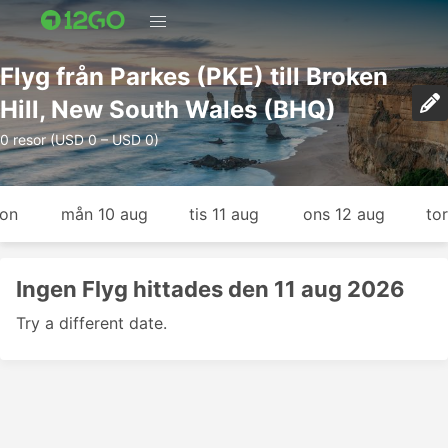
Flyg från Parkes (PKE) till Broken
Hill, New South Wales (BHQ)
0 resor (USD 0 – USD 0)
gon
mån 10 aug
tis 11 aug
ons 12 aug
to
Ingen Flyg hittades den 11 aug 2026
Try a different date.