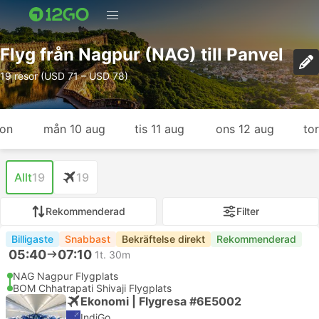
Flyg från Nagpur (NAG) till Panvel
19 resor (USD 71 – USD 78)
gon
mån 10 aug
tis 11 aug
ons 12 aug
to
Allt
19
19
Rekommenderad
Filter
Billigaste
Snabbast
Bekräftelse direkt
Rekommenderad
05:40
07:10
1t. 30m
NAG Nagpur Flygplats
BOM Chhatrapati Shivaji Flygplats
Ekonomi | Flygresa #6E5002
IndiGo