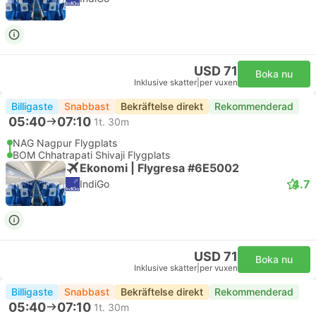
USD 71
Boka nu
Inklusive skatter
|
per vuxen
Billigaste
Snabbast
Bekräftelse direkt
Rekommenderad
05:40
07:10
1t. 30m
NAG Nagpur Flygplats
BOM Chhatrapati Shivaji Flygplats
Ekonomi | Flygresa #6E5002
4.7
IndiGo
USD 71
Boka nu
Inklusive skatter
|
per vuxen
Billigaste
Snabbast
Bekräftelse direkt
Rekommenderad
05:40
07:10
1t. 30m