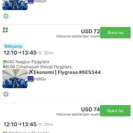
IndiGo
USD 72
Boka nu
Inklusive skatter
|
per vuxen
Billigaste
12:10
13:45
1t. 35m
NAG Nagpur Flygplats
BOM Chhatrapati Shivaji Flygplats
Ekonomi | Flygresa #6E5344
IndiGo
USD 74
Boka nu
Inklusive skatter
|
per vuxen
12:10
13:45
1t. 35m