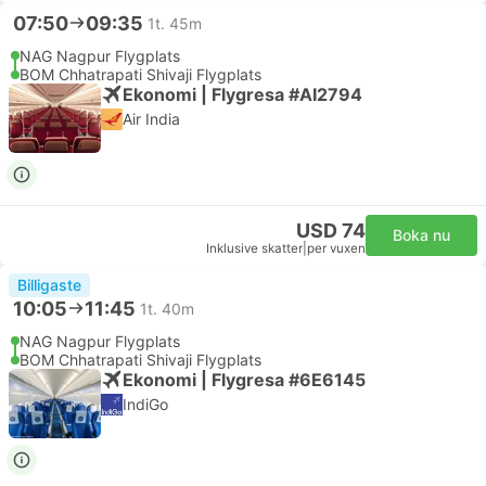
07:50
09:35
1t. 45m
NAG Nagpur Flygplats
BOM Chhatrapati Shivaji Flygplats
Ekonomi | Flygresa #AI2794
Air India
USD 74
Boka nu
Inklusive skatter
|
per vuxen
Billigaste
10:05
11:45
1t. 40m
NAG Nagpur Flygplats
BOM Chhatrapati Shivaji Flygplats
Ekonomi | Flygresa #6E6145
IndiGo