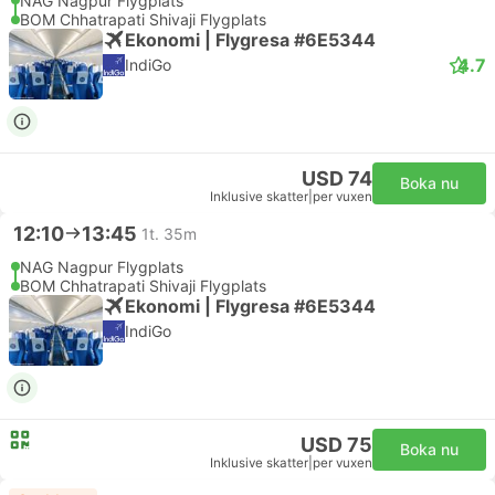
NAG Nagpur Flygplats
BOM Chhatrapati Shivaji Flygplats
Ekonomi | Flygresa #6E5344
4.7
IndiGo
USD 74
Boka nu
Inklusive skatter
|
per vuxen
12:10
13:45
1t. 35m
NAG Nagpur Flygplats
BOM Chhatrapati Shivaji Flygplats
Ekonomi | Flygresa #6E5344
IndiGo
USD 75
Boka nu
Inklusive skatter
|
per vuxen