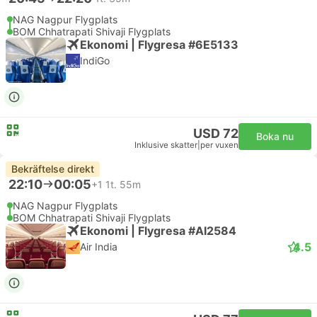
NAG Nagpur Flygplats
BOM Chhatrapati Shivaji Flygplats
Ekonomi | Flygresa #6E5133
IndiGo
USD 72
Boka nu
Inklusive skatter
|
per vuxen
Bekräftelse direkt
22:10
00:05
+1
1t. 55m
NAG Nagpur Flygplats
BOM Chhatrapati Shivaji Flygplats
Ekonomi | Flygresa #AI2584
4.5
Air India