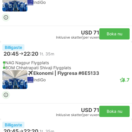
IndiGo
USD 71
Boka nu
Inklusive skatter
|
per vuxen
Billigaste
20:45
22:20
1t. 35m
NAG Nagpur Flygplats
BOM Chhatrapati Shivaji Flygplats
Ekonomi | Flygresa #6E5133
4.7
IndiGo
USD 71
Boka nu
Inklusive skatter
|
per vuxen
Billigaste
20:45
22:20
1t. 35m