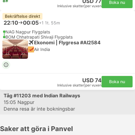
USD 77
Boka nu
Inklusive skatter
|
per vuxen
Bekräftelse direkt
22:10
00:05
+1
1t. 55m
NAG Nagpur Flygplats
BOM Chhatrapati Shivaji Flygplats
Ekonomi | Flygresa #AI2584
Air India
USD 74
Boka nu
Inklusive skatter
|
per vuxen
Tåg
#11203
med Indian Railways
15:05
Nagpur
Denna resa är inte bokningsbar
Saker att göra i Panvel