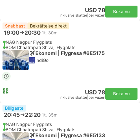
USD 78
Boka nu
Inklusive skatter
|
per vuxen
Snabbast
Bekräftelse direkt
19:00
20:30
1t. 30m
NAG Nagpur Flygplats
BOM Chhatrapati Shivaji Flygplats
Ekonomi | Flygresa #6E5175
IndiGo
USD 78
Boka nu
Inklusive skatter
|
per vuxen
Billigaste
20:45
22:20
1t. 35m
NAG Nagpur Flygplats
BOM Chhatrapati Shivaji Flygplats
Ekonomi | Flygresa #6E5133