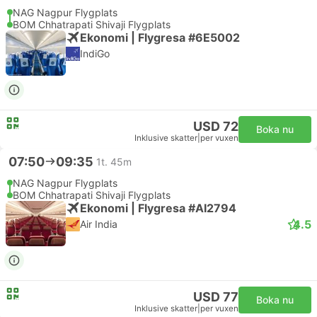
NAG Nagpur Flygplats
BOM Chhatrapati Shivaji Flygplats
Ekonomi | Flygresa #6E5002
IndiGo
USD 72
Boka nu
Inklusive skatter
|
per vuxen
07:50
09:35
1t. 45m
NAG Nagpur Flygplats
BOM Chhatrapati Shivaji Flygplats
Ekonomi | Flygresa #AI2794
4.5
Air India
USD 77
Boka nu
Inklusive skatter
|
per vuxen