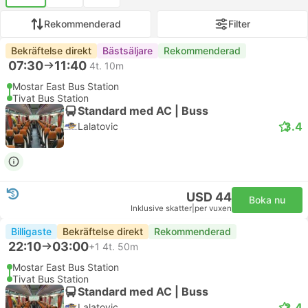
Rekommenderad
Filter
Bekräftelse direkt
Bästsäljare
Rekommenderad
07:30
11:40
4t. 10m
Mostar East Bus Station
Tivat Bus Station
Standard med AC | Buss
3.4
Lalatovic
USD 44
Boka nu
Inklusive skatter
|
per vuxen
Billigaste
Bekräftelse direkt
Rekommenderad
22:10
03:00
+1
4t. 50m
Mostar East Bus Station
Tivat Bus Station
Standard med AC | Buss
3.4
Lalatovic