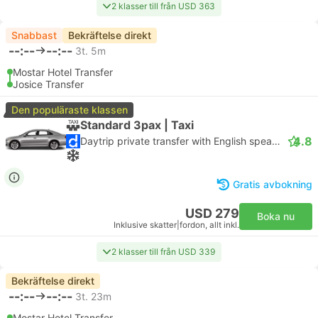
2 klasser till från USD 363
Snabbast
Bekräftelse direkt
--:--
--:--
3t. 5m
Mostar Hotel Transfer
Josice Transfer
Den populäraste klassen
Standard 3pax | Taxi
4.8
Daytrip private transfer with English speaking driver
Gratis avbokning
USD 279
Boka nu
Inklusive skatter
|
fordon, allt inkl.
2 klasser till från USD 339
Bekräftelse direkt
--:--
--:--
3t. 23m
Mostar Hotel Transfer