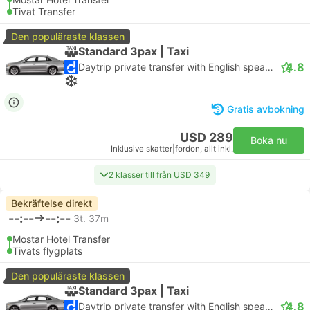
Tivat Transfer
Den populäraste klassen
Standard 3pax | Taxi
4.8
Daytrip private transfer with English speaking driver
Gratis avbokning
USD 289
Boka nu
Inklusive skatter
|
fordon, allt inkl.
2 klasser till från USD 349
Bekräftelse direkt
--:--
--:--
3t. 37m
Mostar Hotel Transfer
Tivats flygplats
Den populäraste klassen
Standard 3pax | Taxi
4.8
Daytrip private transfer with English speaking driver