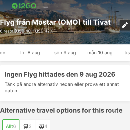
Flyg från Mostar (OMO) till Tivat
6 resor (USD 40 – USD 420)
gon
lör 8 aug
sön 9 aug
mån 10 aug
ti
Ingen Flyg hittades den 9 aug 2026
Tänk på andra alternativ nedan eller prova ett annat
datum.
Alternative travel options for this route
Allt
6
2
4