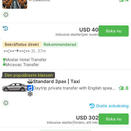
USD 40
Boka nu
Inklusive skatter
|
per vuxen
Bekräftelse direkt
Rekommenderad
--:--
--:--
3t. 37m
Mostar Hotel Transfer
Mrcevac Transfer
Den populäraste klassen
Standard 3pax | Taxi
4.8
Daytrip private transfer with English speaking driver
Gratis avbokning
USD 302
Boka nu
Inklusive skatter
|
fordon, allt inkl.