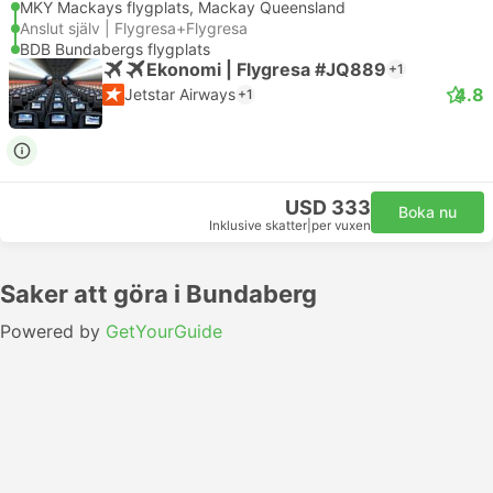
MKY Mackays flygplats, Mackay Queensland
Anslut själv | Flygresa+Flygresa
BDB Bundabergs flygplats
Ekonomi | Flygresa #JQ889
+1
4.8
Jetstar Airways
+1
USD 333
Boka nu
Inklusive skatter
|
per vuxen
Saker att göra i Bundaberg
Powered by
GetYourGuide