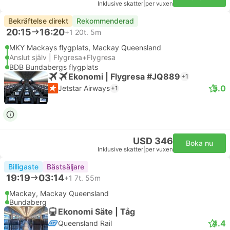
Inklusive skatter
|
per vuxen
Bekräftelse direkt
Rekommenderad
20:15
16:20
+1
20t. 5m
MKY Mackays flygplats, Mackay Queensland
Anslut själv | Flygresa+Flygresa
BDB Bundabergs flygplats
Ekonomi | Flygresa #JQ889
+1
5.0
Jetstar Airways
+1
USD 346
Boka nu
Inklusive skatter
|
per vuxen
Billigaste
Bästsäljare
19:19
03:14
+1
7t. 55m
Mackay, Mackay Queensland
Bundaberg
Ekonomi Säte | Tåg
4.4
Queensland Rail