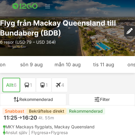
Flyg från Mackay Queensland till
Bundaberg (BDB)
6 resor (USD 79 – USD 364)
gon
sön 9 aug
mån 10 aug
tis 11 aug
ons
Allt
6
1
1
4
Rekommenderad
Filter
Snabbast
Bekräftelse direkt
Rekommenderad
11:25
16:20
4t. 55m
MKY Mackays flygplats, Mackay Queensland
Anslut själv | Flygresa+Flygresa