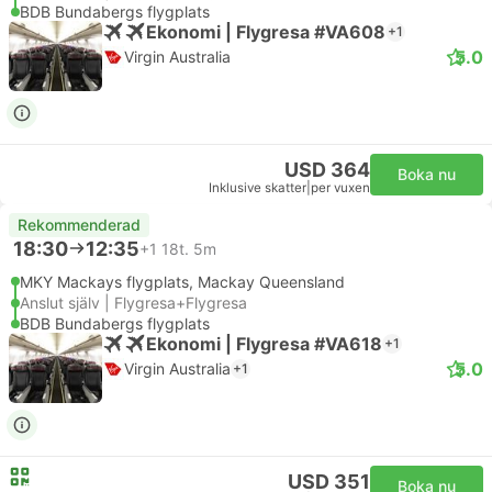
BDB Bundabergs flygplats
Ekonomi | Flygresa #VA608
+1
5.0
Virgin Australia
USD 364
Boka nu
Inklusive skatter
|
per vuxen
Rekommenderad
18:30
12:35
+1
18t. 5m
MKY Mackays flygplats, Mackay Queensland
Anslut själv | Flygresa+Flygresa
BDB Bundabergs flygplats
Ekonomi | Flygresa #VA618
+1
5.0
Virgin Australia
+1
USD 351
Boka nu