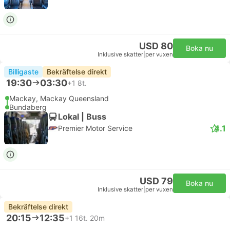
USD 80
Boka nu
Inklusive skatter
|
per vuxen
Billigaste
Bekräftelse direkt
19:30
03:30
+1
8t.
Mackay, Mackay Queensland
Bundaberg
Lokal | Buss
4.1
Premier Motor Service
USD 79
Boka nu
Inklusive skatter
|
per vuxen
Bekräftelse direkt
20:15
12:35
+1
16t. 20m