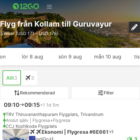
Flyg från Kollam till Guruvayur
3 resor (USD 171 – USD 178)
gon
lör 8 aug
sön 9 aug
mån 10 aug
ti
Allt
3
3
Rekommenderad
Filter
09:10
09:15
+1
1d 5m
TRV Thiruvananthapuram Flygplats, Trivandrum
Anslut själv | Flygresa+Flygresa
CCJ Kozhikode Flygplats
Ekonomi | Flygresa #6E661
+1
4.3
IndiGo
+1