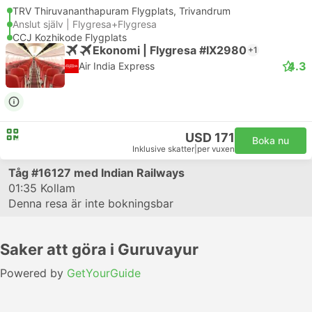
TRV Thiruvananthapuram Flygplats, Trivandrum
Anslut själv | Flygresa+Flygresa
CCJ Kozhikode Flygplats
Ekonomi | Flygresa #IX2980
+1
4.3
Air India Express
USD 171
Boka nu
Inklusive skatter
|
per vuxen
Tåg
#16127
med Indian Railways
01:35
Kollam
Denna resa är inte bokningsbar
Saker att göra i Guruvayur
Powered by
GetYourGuide