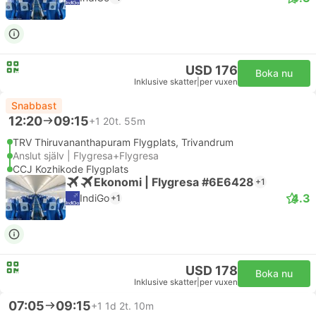
USD 176
Boka nu
Inklusive skatter
|
per vuxen
Snabbast
12:20
09:15
+1
20t. 55m
TRV Thiruvananthapuram Flygplats, Trivandrum
Anslut själv | Flygresa+Flygresa
CCJ Kozhikode Flygplats
Ekonomi | Flygresa #6E6428
+1
4.3
IndiGo
+1
USD 178
Boka nu
Inklusive skatter
|
per vuxen
07:05
09:15
+1
1d 2t. 10m