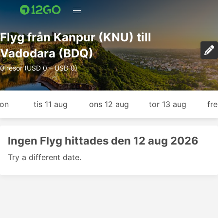
Flyg från Kanpur (KNU) till
Vadodara (BDQ)
0 resor (USD 0 – USD 0)
gon
tis 11 aug
ons 12 aug
tor 13 aug
fr
Ingen Flyg hittades den 12 aug 2026
Try a different date.