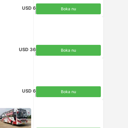
USD 6
Boka nu
Inklusive skatter
|
per vuxen
USD 36
Boka nu
Inklusive skatter
|
per vuxen
USD 6
Boka nu
Inklusive skatter
|
per vuxen