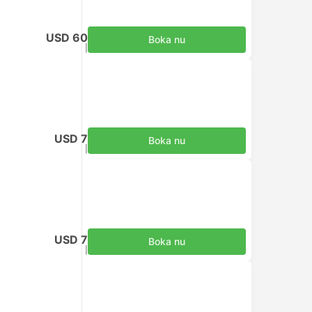
USD 60
Boka nu
Inklusive skatter
|
per vuxen
USD 7
Boka nu
Inklusive skatter
|
per vuxen
USD 7
Boka nu
Inklusive skatter
|
per vuxen