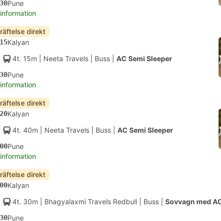
30
Pune
 information
räftelse direkt
15
Kalyan
4t. 15m
| Neeta Travels
|
Buss
|
AC Semi Sleeper
30
Pune
 information
räftelse direkt
20
Kalyan
4t. 40m
| Neeta Travels
|
Buss
|
AC Semi Sleeper
00
Pune
 information
räftelse direkt
00
Kalyan
4t. 30m
| Bhagyalaxmi Travels Redbull
|
Buss
|
Sovvagn med A
30
Pune