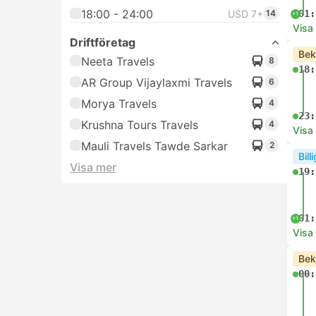
18:00 - 24:00
USD 7+
14
01:
+1
Visa
Driftföretag
Bek
Neeta Travels
8
18:
AR Group Vijaylaxmi Travels
6
Morya Travels
4
23:
Krushna Tours Travels
4
Visa
Mauli Travels Tawde Sarkar
2
Bill
Visa mer
19:
01:
+1
Visa
Bek
00: