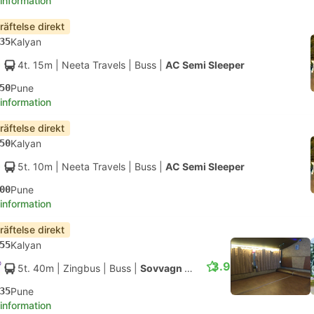
 information
räftelse direkt
35
Kalyan
4t. 15m
| Neeta Travels
|
Buss
|
AC Semi Sleeper
50
Pune
 information
räftelse direkt
50
Kalyan
5t. 10m
| Neeta Travels
|
Buss
|
AC Semi Sleeper
00
Pune
 information
räftelse direkt
55
Kalyan
3.9
5t. 40m
| Zingbus
|
Buss
|
Sovvagn med AC
35
Pune
 information