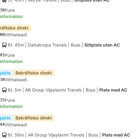
30
Pune
 information
räftelse direkt
00
Vitthalwadi
8t. 45m
| Dattakrupa Travels
|
Buss
|
Sittplats utan AC
45
Pune
 information
igaste
Bekräftelse direkt
30
Vitthalwadi
6t. 5m
| AR Group Vijaylaxmi Travels
|
Buss
|
Plats med AC
35
Pune
 information
igaste
Bekräftelse direkt
44
Vitthalwadi
6t. 56m
| AR Group Vijaylaxmi Travels
|
Buss
|
Plats med AC