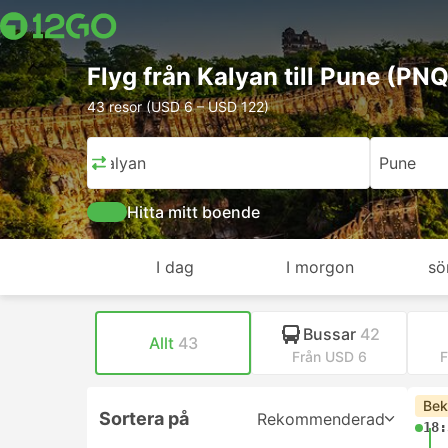
Flyg från Kalyan till Pune (PNQ
43 resor (USD 6 – USD 122)
Kalyan
Pune
Hitta mitt boende
I dag
I morgon
sö
Bussar
42
Allt
43
Från USD 6
F
Bek
Sortera på
Rekommenderad
18: