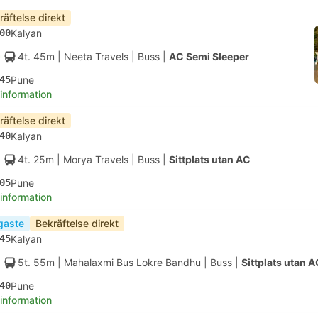
räftelse direkt
00
Kalyan
4t. 45m
| Neeta Travels
|
Buss
|
AC Semi Sleeper
45
Pune
 information
räftelse direkt
40
Kalyan
4t. 25m
| Morya Travels
|
Buss
|
Sittplats utan AC
05
Pune
 information
igaste
Bekräftelse direkt
45
Kalyan
5t. 55m
| Mahalaxmi Bus Lokre Bandhu
|
Buss
|
Sittplats utan 
40
Pune
 information