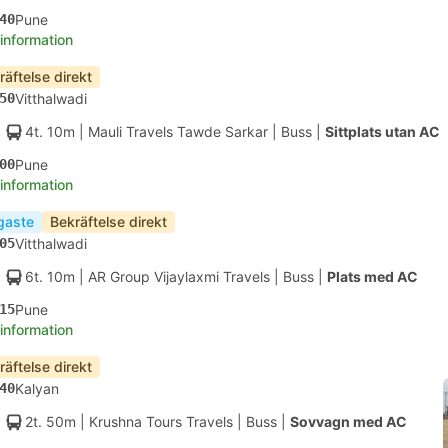
40
Pune
 information
räftelse direkt
50
Vitthalwadi
4t. 10m
| Mauli Travels Tawde Sarkar
|
Buss
|
Sittplats utan AC
00
Pune
 information
igaste
Bekräftelse direkt
05
Vitthalwadi
6t. 10m
| AR Group Vijaylaxmi Travels
|
Buss
|
Plats med AC
15
Pune
 information
räftelse direkt
40
Kalyan
2t. 50m
| Krushna Tours Travels
|
Buss
|
Sovvagn med AC