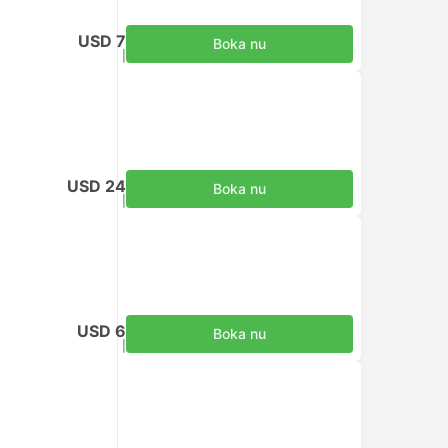
USD 7
Boka nu
Inklusive skatter
|
per vuxen
USD 24
Boka nu
Inklusive skatter
|
per vuxen
USD 6
Boka nu
Inklusive skatter
|
per vuxen