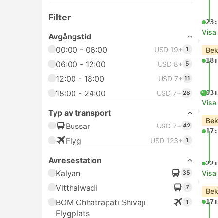
Filter
23:
Visa
Avgångstid
00:00 - 06:00
USD 19+
1
Bek
18:
06:00 - 12:00
USD 8+
5
12:00 - 18:00
USD 7+
11
18:00 - 24:00
03:
USD 7+
28
+1
Visa
Typ av transport
Bek
Bussar
USD 7+
42
17:
Flyg
USD 123+
1
Avresestation
22:
Kalyan
35
Visa
Vitthalwadi
7
Bek
BOM Chhatrapati Shivaji
17:
1
Flygplats