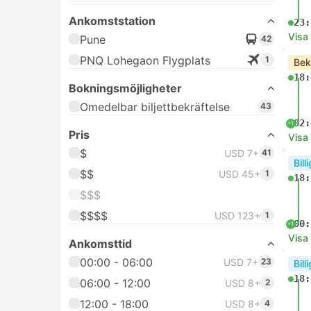
Ankomststation
23:
Visa
Pune
42
PNQ Lohegaon Flygplats
1
Bek
18:
Bokningsmöjligheter
Omedelbar biljettbekräftelse
43
02:
+1
Pris
Visa
$
USD 7+
41
Bill
$$
USD 45+
1
18:
$$$
$$$$
USD 123+
1
00:
+1
Visa
Ankomsttid
00:00 - 06:00
USD 7+
23
Bill
18:
06:00 - 12:00
USD 8+
2
12:00 - 18:00
USD 8+
4