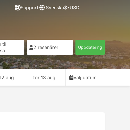
Support
Svenska
$•USD
till
2 resenärer
Uppdatering
esa
12 aug
tor 13 aug
Välj datum