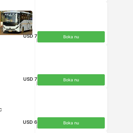
USD 7
Boka nu
Inklusive skatter
|
per vuxen
USD 7
Boka nu
Inklusive skatter
|
per vuxen
AC
USD 6
Boka nu
Inklusive skatter
|
per vuxen