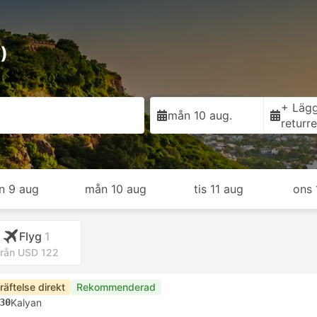
)
+ Lägg 
mån 10 aug.
returr
n 9 aug
mån 10 aug
tis 11 aug
ons 
Flyg
1
rån USD 122
räftelse direkt
Rekommenderad
30
Kalyan