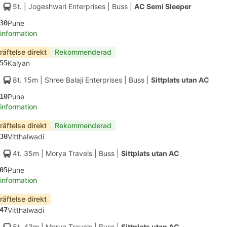
5t.
| Jogeshwari Enterprises
|
Buss
|
AC Semi Sleeper
30
Pune
 information
räftelse direkt
Rekommenderad
55
Kalyan
8t. 15m
| Shree Balaji Enterprises
|
Buss
|
Sittplats utan AC
10
Pune
 information
räftelse direkt
Rekommenderad
30
Vitthalwadi
4t. 35m
| Morya Travels
|
Buss
|
Sittplats utan AC
05
Pune
 information
räftelse direkt
47
Vitthalwadi
5t. 43m
| Morya Travels
|
Buss
|
Sittplats utan AC