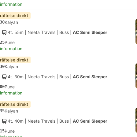
 information
räftelse direkt
30
Kalyan
4t. 55m
| Neeta Travels
|
Buss
|
AC Semi Sleeper
25
Pune
 information
räftelse direkt
30
Kalyan
4t. 30m
| Neeta Travels
|
Buss
|
AC Semi Sleeper
00
Pune
 information
räftelse direkt
35
Kalyan
4t. 40m
| Neeta Travels
|
Buss
|
AC Semi Sleeper
15
Pune