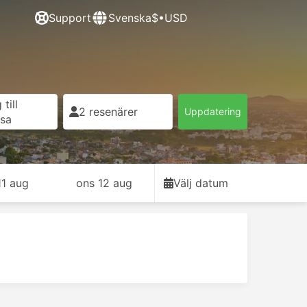
Support
Svenska
$•USD
till
2 resenärer
Uppdatering
esa
11 aug
ons 12 aug
Välj datum