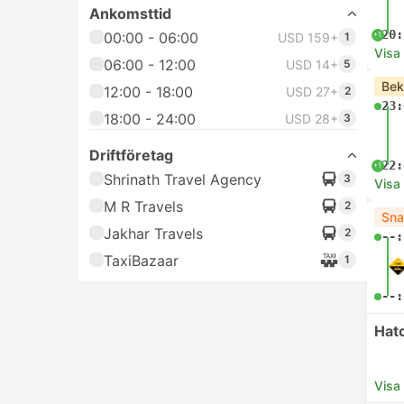
Ankomsttid
20:
00:00 - 06:00
+1
USD 159+
1
Visa
06:00 - 12:00
USD 14+
5
Bek
12:00 - 18:00
USD 27+
2
23:
18:00 - 24:00
USD 28+
3
Driftföretag
22:
+1
Shrinath Travel Agency
3
Visa
M R Travels
2
Sna
Jakhar Travels
2
--:
TaxiBazaar
1
--:
Hat
Visa