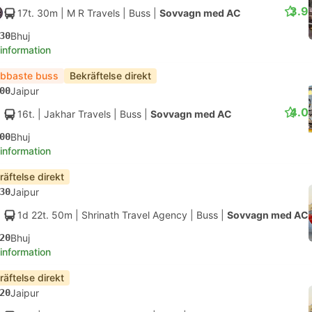
3.9
17t. 30m
| M R Travels
|
Buss
|
Sovvagn med AC
30
Bhuj
 information
bbaste buss
Bekräftelse direkt
00
Jaipur
4.0
16t.
| Jakhar Travels
|
Buss
|
Sovvagn med AC
00
Bhuj
 information
räftelse direkt
30
Jaipur
1d 22t. 50m
| Shrinath Travel Agency
|
Buss
|
Sovvagn med AC
20
Bhuj
 information
räftelse direkt
20
Jaipur