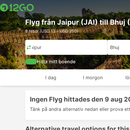
Flyg från Jaipur (JAI) till Bhuj
8 resor (USD 13 – USD 250)
Jaipur
Bhuj
Hitta mitt boende
I dag
I morgon
lö
Ingen Flyg hittades den 9 aug 
Tänk på andra alternativ nedan eller prova et
Alternative travel options for this