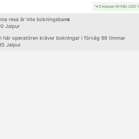
2 klasser till från USD 
g
na resa är inte bokningsbar
#14321
med Indian Railways
00
Jaipur
g
 här operatören kräver bokningar i förväg 96 timmar
#19404
med Indian Railways
35
Jaipur