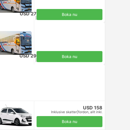
USD 27
Boka nu
Inklusive skatter
|
per vuxen
USD 29
Boka nu
Inklusive skatter
|
per vuxen
USD 158
Inklusive skatter
|
fordon, allt inkl.
Boka nu