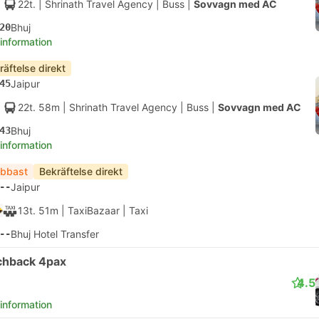
22t.
| Shrinath Travel Agency
|
Buss
|
Sovvagn med AC
20
Bhuj
 information
räftelse direkt
45
Jaipur
22t. 58m
| Shrinath Travel Agency
|
Buss
|
Sovvagn med AC
43
Bhuj
 information
bbast
Bekräftelse direkt
--
Jaipur
13t. 51m
| TaxiBazaar
|
Taxi
--
Bhuj Hotel Transfer
chback 4pax
4.5
 information