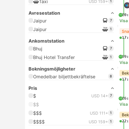
Taxi
USD 159+
1
Avresestation
10:
+1
Jaipur
7
Visa
Jaipur
1
Sna
17:
Ankomststation
Bhuj
7
09:
Bhuj Hotel Transfer
1
+1
Visa
Bokningsmöjligheter
Bek
Omedelbar biljettbekräftelse
8
17:
Pris
$
USD 14+
7
16:
+2
$$
Visa
$$$
USD 111+
1
Bek
22:
$$$$
USD 159+
1