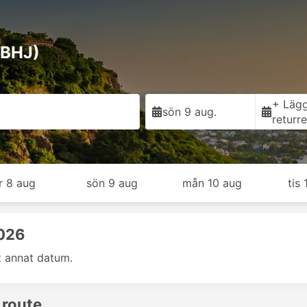
 (BHJ)
+ Lägg 
sön 9 aug.
returr
r 8 aug
sön 9 aug
mån 10 aug
tis 
2026
t annat datum.
 route