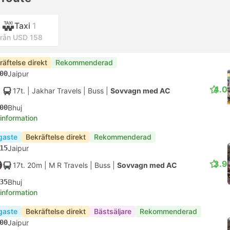
Taxi
1
rån USD 158
räftelse direkt
Rekommenderad
00
Jaipur
4.0
17t.
| Jakhar Travels
|
Buss
|
Sovvagn med AC
00
Bhuj
 information
igaste
Bekräftelse direkt
Rekommenderad
15
Jaipur
3.9
17t. 20m
| M R Travels
|
Buss
|
Sovvagn med AC
35
Bhuj
 information
igaste
Bekräftelse direkt
Bästsäljare
Rekommenderad
00
Jaipur