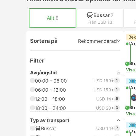
Bussar
7
Allt
8
Från USD 13
F
Bek
Sortera på
Rekommenderad
15:
Filter
08:
+1
Visa
Avgångstid
00:00 - 06:00
USD 159+
1
Bill
15:
06:00 - 12:00
USD 159+
1
12:00 - 18:00
USD 14+
6
18:00 - 24:00
08:
USD 28+
3
+1
Visa
Typ av transport
Bill
Bussar
USD 14+
7
17: