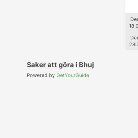
Tå
Den
18:
Tå
Den
23:
Saker att göra i Bhuj
Powered by
GetYourGuide