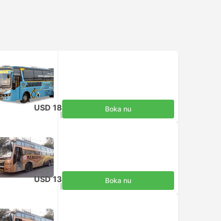
USD 18
Boka nu
Inklusive skatter
|
per vuxen
USD 13
Boka nu
Inklusive skatter
|
per vuxen