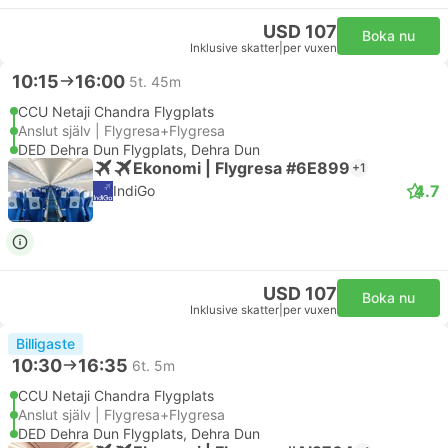
USD 107
Boka nu
Inklusive skatter
|
per vuxen
10:15
16:00
5t. 45m
CCU Netaji Chandra Flygplats
Anslut själv | Flygresa+Flygresa
DED Dehra Dun Flygplats, Dehra Dun
Ekonomi | Flygresa #6E899
+1
4.7
IndiGo
USD 107
Boka nu
Inklusive skatter
|
per vuxen
Billigaste
10:30
16:35
6t. 5m
CCU Netaji Chandra Flygplats
Anslut själv | Flygresa+Flygresa
DED Dehra Dun Flygplats, Dehra Dun