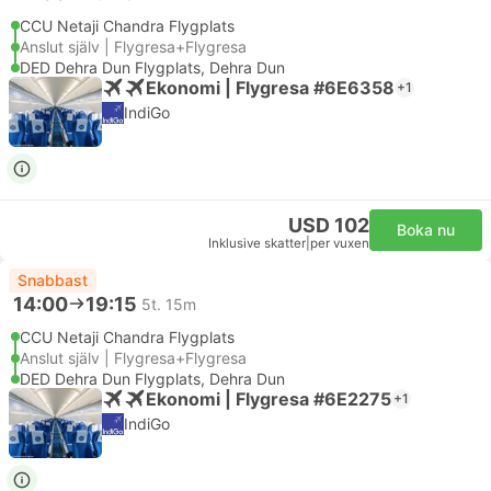
CCU Netaji Chandra Flygplats
Anslut själv | Flygresa+Flygresa
DED Dehra Dun Flygplats, Dehra Dun
Ekonomi | Flygresa #6E6358
+1
IndiGo
USD 102
Boka nu
Inklusive skatter
|
per vuxen
Snabbast
14:00
19:15
5t. 15m
CCU Netaji Chandra Flygplats
Anslut själv | Flygresa+Flygresa
DED Dehra Dun Flygplats, Dehra Dun
Ekonomi | Flygresa #6E2275
+1
IndiGo