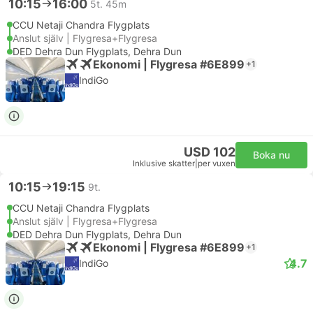
10:15
16:00
5t. 45m
CCU Netaji Chandra Flygplats
Anslut själv | Flygresa+Flygresa
DED Dehra Dun Flygplats, Dehra Dun
Ekonomi | Flygresa #6E899
+1
IndiGo
USD 102
Boka nu
Inklusive skatter
|
per vuxen
10:15
19:15
9t.
CCU Netaji Chandra Flygplats
Anslut själv | Flygresa+Flygresa
DED Dehra Dun Flygplats, Dehra Dun
Ekonomi | Flygresa #6E899
+1
4.7
IndiGo