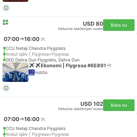
USD 80
Boka nu
Inklusive skatter
|
per vuxen
07:00
16:00
9t.
CCU Netaji Chandra Flygplats
Anslut själv | Flygresa+Flygresa
DED Dehra Dun Flygplats, Dehra Dun
Ekonomi | Flygresa #6E891
+1
IndiGo
USD 102
Boka nu
Inklusive skatter
|
per vuxen
07:00
16:00
9t.
CCU Netaji Chandra Flygplats
Anslut själv | Flygresa+Flygresa