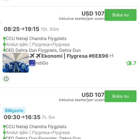
USD 107
Boka nu
Inklusive skatter
|
per vuxen
08:25
19:15
10t. 50m
CCU Netaji Chandra Flygplats
Anslut själv | Flygresa+Flygresa
DED Dehra Dun Flygplats, Dehra Dun
Ekonomi | Flygresa #6E896
+1
4.7
IndiGo
USD 107
Boka nu
Inklusive skatter
|
per vuxen
Billigaste
09:30
16:35
7t. 5m
CCU Netaji Chandra Flygplats
Anslut själv | Flygresa+Flygresa
DED Dehra Dun Flygplats, Dehra Dun