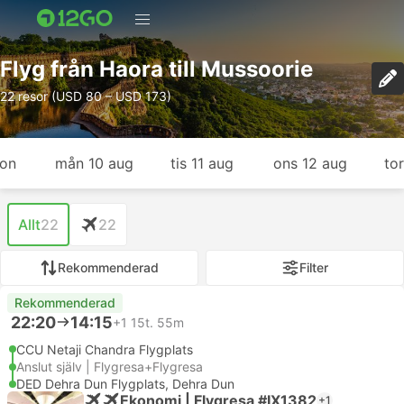
Flyg från Haora till Mussoorie
22 resor (USD 80 – USD 173)
gon
mån 10 aug
tis 11 aug
ons 12 aug
to
Allt
22
22
Rekommenderad
Filter
Rekommenderad
22:20
14:15
+1
15t. 55m
CCU Netaji Chandra Flygplats
Anslut själv | Flygresa+Flygresa
DED Dehra Dun Flygplats, Dehra Dun
Ekonomi | Flygresa #IX1382
+1