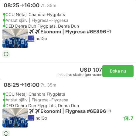
08:25
16:00
7t. 35m
CCU Netaji Chandra Flygplats
Anslut själv | Flygresa+Flygresa
DED Dehra Dun Flygplats, Dehra Dun
Ekonomi | Flygresa #6E896
+1
IndiGo
USD 107
Boka nu
Inklusive skatter
|
per vuxen
08:25
16:00
7t. 35m
CCU Netaji Chandra Flygplats
Anslut själv | Flygresa+Flygresa
DED Dehra Dun Flygplats, Dehra Dun
Ekonomi | Flygresa #6E896
+1
4.7
IndiGo