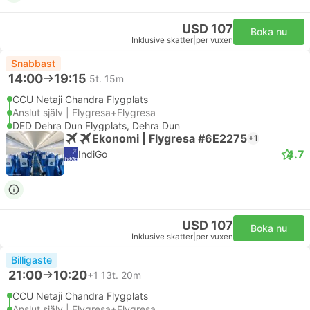
USD 107
Boka nu
Inklusive skatter
|
per vuxen
Snabbast
14:00
19:15
5t. 15m
CCU Netaji Chandra Flygplats
Anslut själv | Flygresa+Flygresa
DED Dehra Dun Flygplats, Dehra Dun
Ekonomi | Flygresa #6E2275
+1
4.7
IndiGo
USD 107
Boka nu
Inklusive skatter
|
per vuxen
Billigaste
21:00
10:20
+1
13t. 20m
CCU Netaji Chandra Flygplats
Anslut själv | Flygresa+Flygresa