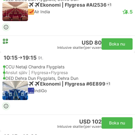
Ekonomi | Flygresa #AI2536
+1
4.5
Air India
USD 80
Boka nu
Inklusive skatter
|
per vuxen
10:15
19:15
9t.
CCU Netaji Chandra Flygplats
Anslut själv | Flygresa+Flygresa
DED Dehra Dun Flygplats, Dehra Dun
Ekonomi | Flygresa #6E899
+1
IndiGo
USD 102
Boka nu
Inklusive skatter
|
per vuxen