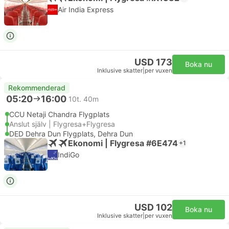
Air India Express
USD 173
Boka nu
Inklusive skatter
|
per vuxen
Rekommenderad
05:20
16:00
10t. 40m
CCU Netaji Chandra Flygplats
Anslut själv | Flygresa+Flygresa
DED Dehra Dun Flygplats, Dehra Dun
Ekonomi | Flygresa #6E474
+1
IndiGo
USD 102
Boka nu
Inklusive skatter
|
per vuxen