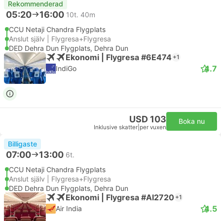
Rekommenderad
05:20
16:00
10t. 40m
CCU Netaji Chandra Flygplats
Anslut själv | Flygresa+Flygresa
DED Dehra Dun Flygplats, Dehra Dun
Ekonomi | Flygresa #6E474
+1
4.7
IndiGo
USD 103
Boka nu
Inklusive skatter
|
per vuxen
Billigaste
07:00
13:00
6t.
CCU Netaji Chandra Flygplats
Anslut själv | Flygresa+Flygresa
DED Dehra Dun Flygplats, Dehra Dun
Ekonomi | Flygresa #AI2720
+1
4.5
Air India