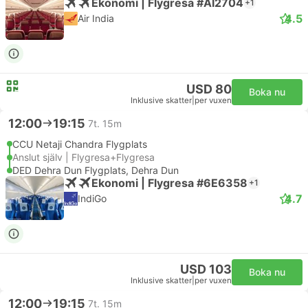
Ekonomi | Flygresa #AI2704
+1
4.5
Air India
USD 80
Boka nu
Inklusive skatter
|
per vuxen
12:00
19:15
7t. 15m
CCU Netaji Chandra Flygplats
Anslut själv | Flygresa+Flygresa
DED Dehra Dun Flygplats, Dehra Dun
Ekonomi | Flygresa #6E6358
+1
4.7
IndiGo
USD 103
Boka nu
Inklusive skatter
|
per vuxen
12:00
19:15
7t. 15m