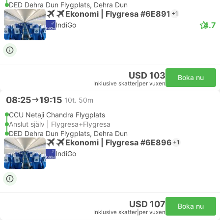
DED Dehra Dun Flygplats, Dehra Dun
Ekonomi | Flygresa #6E891
+1
4.7
IndiGo
USD 103
Boka nu
Inklusive skatter
|
per vuxen
08:25
19:15
10t. 50m
CCU Netaji Chandra Flygplats
Anslut själv | Flygresa+Flygresa
DED Dehra Dun Flygplats, Dehra Dun
Ekonomi | Flygresa #6E896
+1
IndiGo
USD 107
Boka nu
Inklusive skatter
|
per vuxen