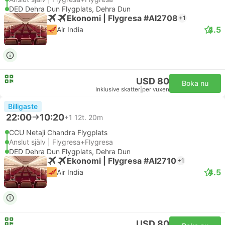
DED Dehra Dun Flygplats, Dehra Dun
Ekonomi | Flygresa #AI2708
+1
4.5
Air India
USD 80
Boka nu
Inklusive skatter
|
per vuxen
Billigaste
22:00
10:20
+1
12t. 20m
CCU Netaji Chandra Flygplats
Anslut själv | Flygresa+Flygresa
DED Dehra Dun Flygplats, Dehra Dun
Ekonomi | Flygresa #AI2710
+1
4.5
Air India
USD 80