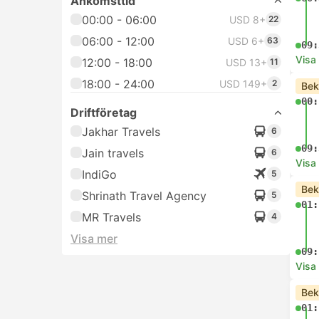
Ankomsttid
00:00 - 06:00
USD 8+
22
06:00 - 12:00
USD 6+
63
09:
Visa
12:00 - 18:00
USD 13+
11
18:00 - 24:00
USD 149+
2
Bek
00:
Driftföretag
Jakhar Travels
6
09:
Jain travels
6
Visa
IndiGo
5
Bek
Shrinath Travel Agency
5
01:
MR Travels
4
Visa mer
09:
Visa
Bek
01: