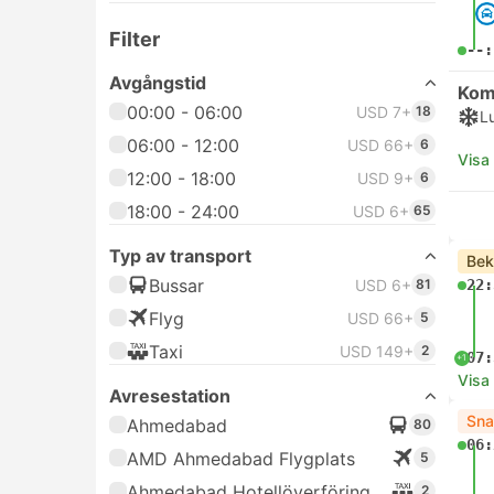
Filter
--:
Avgångstid
Kom
00:00 - 06:00
USD 7+
18
L
06:00 - 12:00
USD 66+
6
Visa
12:00 - 18:00
USD 9+
6
18:00 - 24:00
USD 6+
65
Typ av transport
Bek
Bussar
USD 6+
81
22:
Flyg
USD 66+
5
Taxi
USD 149+
2
07:
+1
Visa
Avresestation
Sna
Ahmedabad
80
06:
AMD Ahmedabad Flygplats
5
Ahmedabad Hotellöverföring
2