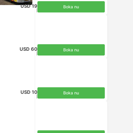
USD 19
Boka nu
Inklusive skatter
|
per vuxen
USD 60
Boka nu
Inklusive skatter
|
per vuxen
USD 10
Boka nu
Inklusive skatter
|
per vuxen