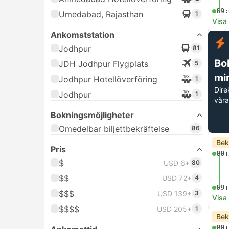
09:
Umedabad, Rajasthan
1
Visa
Ankomststation
Jodhpur
81
Bok
JDH Jodhpur Flygplats
5
mi
Jodhpur Hotellöverföring
1
Dire
Jodhpur
1
våra
Bokningsmöjligheter
Omedelbar biljettbekräftelse
86
Bek
Pris
00:
$
USD 6+
80
$$
USD 72+
4
09:
$$$
USD 139+
3
Visa
$$$$
USD 205+
1
Bek
00: