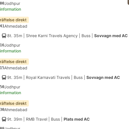
00
Jodhpur
 information
räftelse direkt
41
Ahmedabad
8t. 35m
| Shree Karni Travels Agency
|
Buss
|
Sovvagn med AC
16
Jodhpur
 information
räftelse direkt
15
Ahmedabad
9t. 35m
| Royal Karnavati Travels
|
Buss
|
Sovvagn med AC
50
Jodhpur
 information
räftelse direkt
30
Ahmedabad
9t. 39m
| RMB Travel
|
Buss
|
Plats med AC
09
Jodhpur