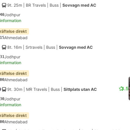
9t. 25m
| BR Travels
|
Buss
|
Sovvagn med AC
40
Jodhpur
 information
räftelse direkt
15
Ahmedabad
8t. 16m
| Srtravels
|
Buss
|
Sovvagn med AC
31
Jodhpur
 information
räftelse direkt
00
Ahmedabad
3.5
9t. 30m
| MR Travels
|
Buss
|
Sittplats utan AC
30
Jodhpur
 information
räftelse direkt
00
Ahmedabad