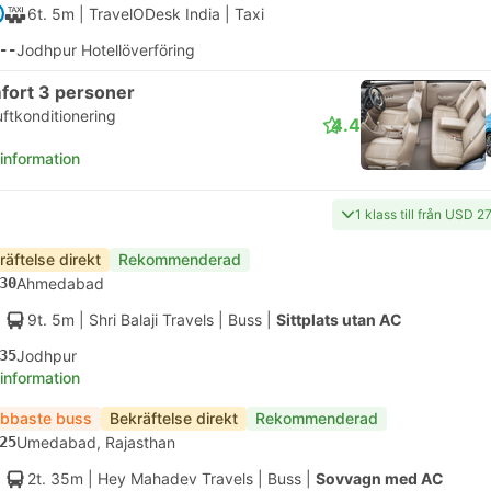
6t. 5m
| TravelODesk India
|
Taxi
--
Jodhpur Hotellöverföring
fort 3 personer
uftkonditionering
4.4
 information
1 klass till från USD 2
räftelse direkt
Rekommenderad
30
Ahmedabad
9t. 5m
| Shri Balaji Travels
|
Buss
|
Sittplats utan AC
35
Jodhpur
 information
bbaste buss
Bekräftelse direkt
Rekommenderad
25
Umedabad, Rajasthan
2t. 35m
| Hey Mahadev Travels
|
Buss
|
Sovvagn med AC