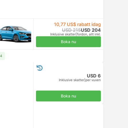
10,77 US$ rabatt idag
USD 215
USD 204
Inklusive skatter
|
fordon, allt inkl.
Boka nu
74
USD 6
Inklusive skatter
|
per vuxen
Boka nu