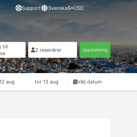
Support
Svenska
$•USD
till
2 resenärer
Uppdatering
esa
12 aug
tor 13 aug
Välj datum