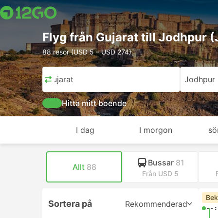
Flyg från Gujarat till Jodhpur 
88 resor (USD 5 – USD 274)
Gujarat
Jodhpur
Hitta mitt boende
I dag
I morgon
sö
Bussar
81
Allt
88
Från USD 5
Bek
Sortera på
Rekommenderad
--: