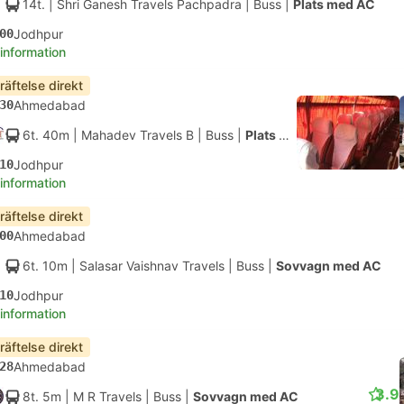
14t.
| Shri Ganesh Travels Pachpadra
|
Buss
|
Plats med AC
00
Jodhpur
 information
räftelse direkt
30
Ahmedabad
6t. 40m
| Mahadev Travels B
|
Buss
|
Plats med AC
10
Jodhpur
 information
räftelse direkt
00
Ahmedabad
6t. 10m
| Salasar Vaishnav Travels
|
Buss
|
Sovvagn med AC
10
Jodhpur
 information
räftelse direkt
28
Ahmedabad
3.9
8t. 5m
| M R Travels
|
Buss
|
Sovvagn med AC