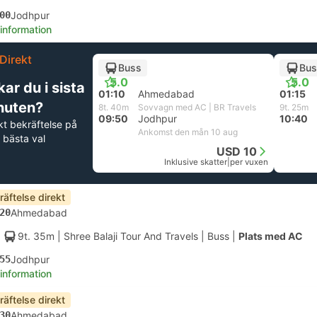
00
Jodhpur
 information
Direkt
Buss
Bus
5.0
5.0
ar du i sista
01:10
Ahmedabad
01:15
nuten?
8t. 40m
Sovvagn med AC | BR Travels
9t. 25m
09:50
Jodhpur
10:40
kt bekräftelse på
Ankomst den mån 10 aug
 bästa val
USD 10
Inklusive skatter
|
per vuxen
räftelse direkt
20
Ahmedabad
9t. 35m
| Shree Balaji Tour And Travels
|
Buss
|
Plats med AC
55
Jodhpur
 information
räftelse direkt
30
Ahmedabad