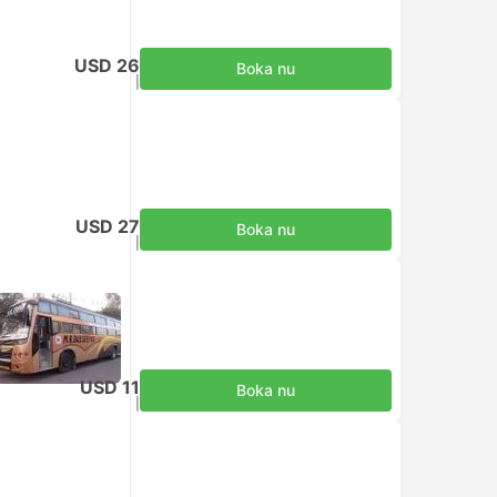
USD 26
Boka nu
Inklusive skatter
|
per vuxen
USD 27
Boka nu
Inklusive skatter
|
per vuxen
USD 11
Boka nu
Inklusive skatter
|
per vuxen