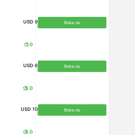
USD 9
Boka nu
Inklusive skatter
|
per vuxen
1.0
USD 6
Boka nu
Inklusive skatter
|
per vuxen
5.0
USD 10
Boka nu
Inklusive skatter
|
per vuxen
5.0