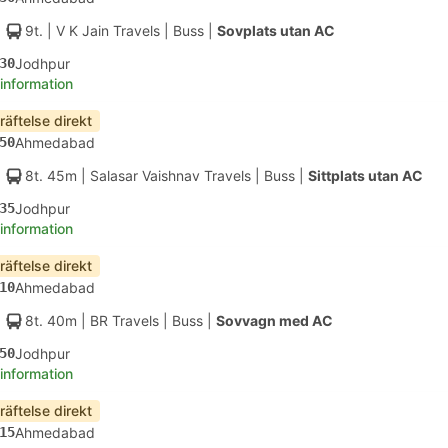
9t.
| V K Jain Travels
|
Buss
|
Sovplats utan AC
30
Jodhpur
 information
räftelse direkt
50
Ahmedabad
8t. 45m
| Salasar Vaishnav Travels
|
Buss
|
Sittplats utan AC
35
Jodhpur
 information
räftelse direkt
10
Ahmedabad
8t. 40m
| BR Travels
|
Buss
|
Sovvagn med AC
50
Jodhpur
 information
räftelse direkt
15
Ahmedabad