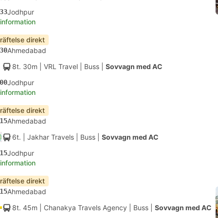
33
Jodhpur
 information
räftelse direkt
30
Ahmedabad
8t. 30m
| VRL Travel
|
Buss
|
Sovvagn med AC
00
Jodhpur
 information
räftelse direkt
15
Ahmedabad
6t.
| Jakhar Travels
|
Buss
|
Sovvagn med AC
15
Jodhpur
 information
räftelse direkt
15
Ahmedabad
8t. 45m
| Chanakya Travels Agency
|
Buss
|
Sovvagn med AC