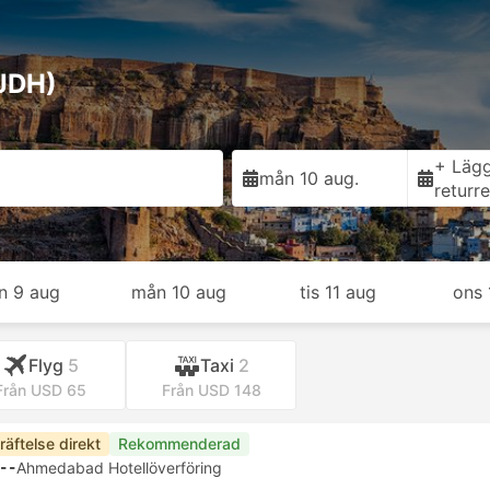
(JDH)
+ Lägg 
mån 10 aug.
returr
n 9 aug
mån 10 aug
tis 11 aug
ons 
Flyg
5
Taxi
2
Från USD 65
Från USD 148
räftelse direkt
Rekommenderad
--
Ahmedabad Hotellöverföring