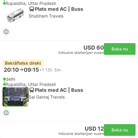
Rupaidiha, Uttar Pradesh
Plats med AC | Buss
Shubham Travels
USD 60
Boka nu
Inklusive skatter
|
per vuxen
Bekräftelse direkt
20:10
09:15
+1
13t. 5m
delhi
Rupaidiha, Uttar Pradesh
Plats med AC | Buss
Sai Ganraj Travels
USD 12
Boka nu
Inklusive skatter
|
per vuxen