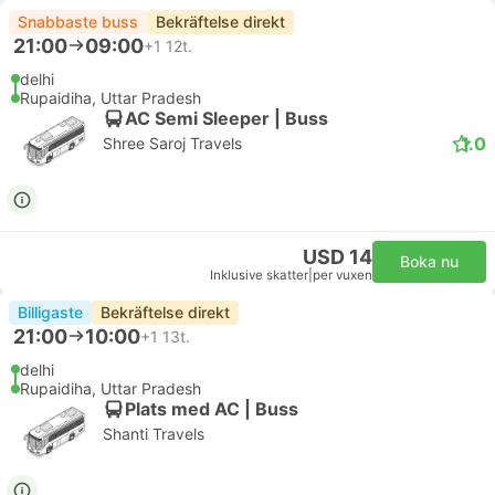
Snabbaste buss
Bekräftelse direkt
21:00
09:00
+1
12t.
delhi
Rupaidiha, Uttar Pradesh
AC Semi Sleeper | Buss
1.0
Shree Saroj Travels
USD 14
Boka nu
Inklusive skatter
|
per vuxen
Billigaste
Bekräftelse direkt
21:00
10:00
+1
13t.
delhi
Rupaidiha, Uttar Pradesh
Plats med AC | Buss
Shanti Travels