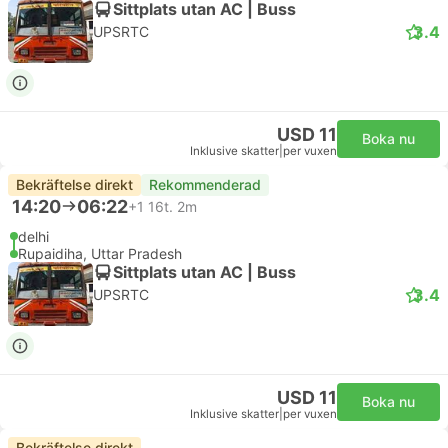
Sittplats utan AC | Buss
3.4
UPSRTC
USD 11
Boka nu
Inklusive skatter
|
per vuxen
Bekräftelse direkt
Rekommenderad
14:20
06:22
+1
16t. 2m
delhi
Rupaidiha, Uttar Pradesh
Sittplats utan AC | Buss
3.4
UPSRTC
USD 11
Boka nu
Inklusive skatter
|
per vuxen
Bekräftelse direkt