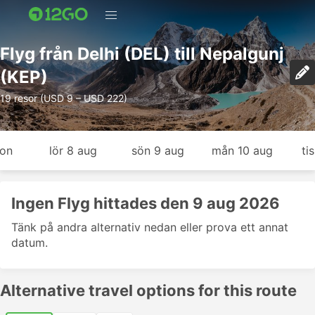
Flyg från Delhi (DEL) till Nepalgunj
(KEP)
19 resor (USD 9 – USD 222)
gon
lör 8 aug
sön 9 aug
mån 10 aug
ti
Ingen Flyg hittades den 9 aug 2026
Tänk på andra alternativ nedan eller prova ett annat
datum.
Alternative travel options for this route