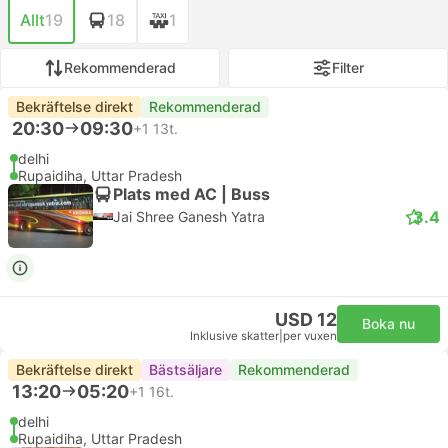
Allt
19
18
1
Rekommenderad
Filter
Bekräftelse direkt
Rekommenderad
20:30
09:30
+1
13t.
delhi
Rupaidiha, Uttar Pradesh
Plats med AC | Buss
3.4
Jai Shree Ganesh Yatra
USD 12
Boka nu
Inklusive skatter
|
per vuxen
Bekräftelse direkt
Bästsäljare
Rekommenderad
13:20
05:20
+1
16t.
delhi
Rupaidiha, Uttar Pradesh