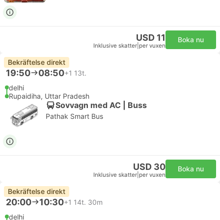
USD 11
Boka nu
Inklusive skatter
|
per vuxen
Bekräftelse direkt
19:50
08:50
+1
13t.
delhi
Rupaidiha, Uttar Pradesh
Sovvagn med AC | Buss
Pathak Smart Bus
USD 30
Boka nu
Inklusive skatter
|
per vuxen
Bekräftelse direkt
20:00
10:30
+1
14t. 30m
delhi