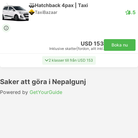
Hatchback 4pax | Taxi
4.5
TaxiBazaar
USD 153
Boka nu
Inklusive skatter
|
fordon, allt inkl.
2 klasser till från USD 153
Saker att göra i Nepalgunj
Powered by
GetYourGuide