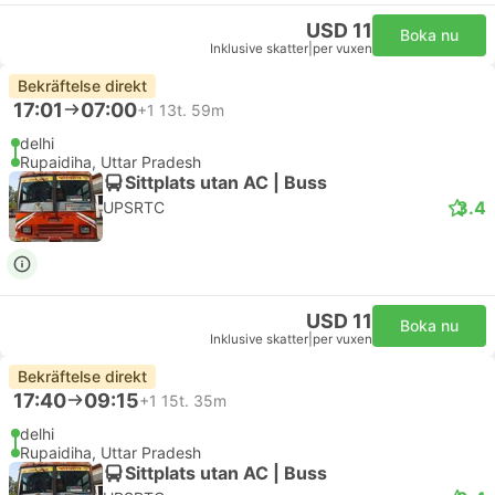
USD 11
Boka nu
Inklusive skatter
|
per vuxen
Bekräftelse direkt
17:01
07:00
+1
13t. 59m
delhi
Rupaidiha, Uttar Pradesh
Sittplats utan AC | Buss
3.4
UPSRTC
USD 11
Boka nu
Inklusive skatter
|
per vuxen
Bekräftelse direkt
17:40
09:15
+1
15t. 35m
delhi
Rupaidiha, Uttar Pradesh
Sittplats utan AC | Buss