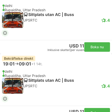
delhi
Rupaidiha, Uttar Pradesh
Sittplats utan AC | Buss
3.4
UPSRTC
USD 11
Boka nu
Inklusive skatter
|
per vuxen
Bekräftelse direkt
19:01
09:01
+1
14t.
delhi
Rupaidiha, Uttar Pradesh
Sittplats utan AC | Buss
3.4
UPSRTC
USD 11