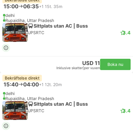
15:00
06:35
+1
15t. 35m
delhi
Rupaidiha, Uttar Pradesh
Sittplats utan AC | Buss
3.4
UPSRTC
USD 11
Boka nu
Inklusive skatter
|
per vuxen
Bekräftelse direkt
15:40
04:00
+1
12t. 20m
delhi
Rupaidiha, Uttar Pradesh
Sittplats utan AC | Buss
3.4
UPSRTC