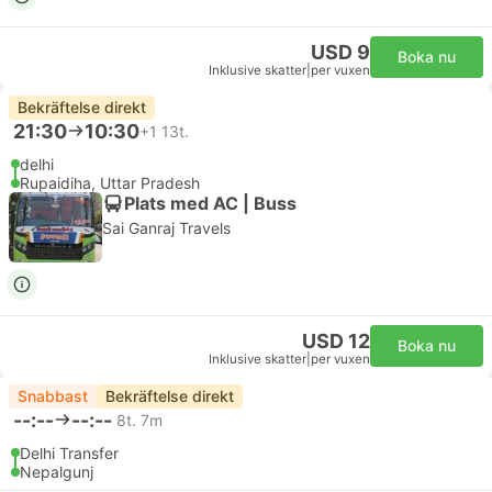
USD 9
Boka nu
Inklusive skatter
|
per vuxen
Bekräftelse direkt
21:30
10:30
+1
13t.
delhi
Rupaidiha, Uttar Pradesh
Plats med AC | Buss
Sai Ganraj Travels
USD 12
Boka nu
Inklusive skatter
|
per vuxen
Snabbast
Bekräftelse direkt
--:--
--:--
8t. 7m
Delhi Transfer
Nepalgunj