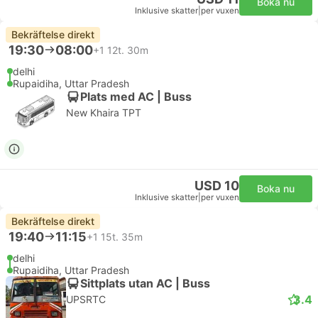
Boka nu
Inklusive skatter
|
per vuxen
Bekräftelse direkt
19:30
08:00
+1
12t. 30m
delhi
Rupaidiha, Uttar Pradesh
Plats med AC | Buss
New Khaira TPT
USD 10
Boka nu
Inklusive skatter
|
per vuxen
Bekräftelse direkt
19:40
11:15
+1
15t. 35m
delhi
Rupaidiha, Uttar Pradesh
Sittplats utan AC | Buss
3.4
UPSRTC