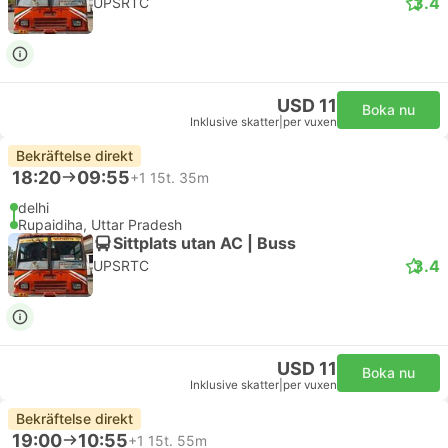
3.4
UPSRTC
USD 11
Boka nu
Inklusive skatter
|
per vuxen
Bekräftelse direkt
18:20
09:55
+1
15t. 35m
delhi
Rupaidiha, Uttar Pradesh
Sittplats utan AC | Buss
3.4
UPSRTC
USD 11
Boka nu
Inklusive skatter
|
per vuxen
Bekräftelse direkt
19:00
10:55
+1
15t. 55m