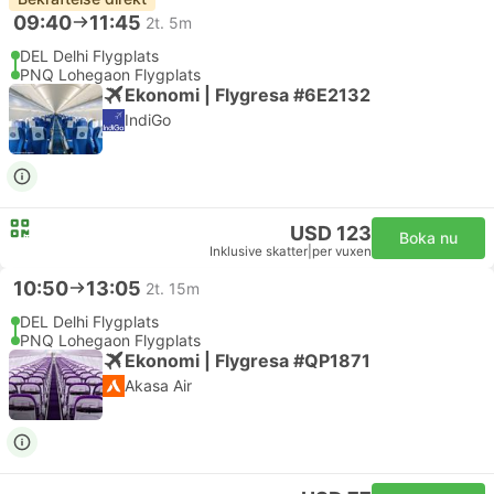
09:40
11:45
2t. 5m
DEL Delhi Flygplats
PNQ Lohegaon Flygplats
Ekonomi | Flygresa #6E2132
IndiGo
USD 123
Boka nu
Inklusive skatter
|
per vuxen
10:50
13:05
2t. 15m
DEL Delhi Flygplats
PNQ Lohegaon Flygplats
Ekonomi | Flygresa #QP1871
Akasa Air