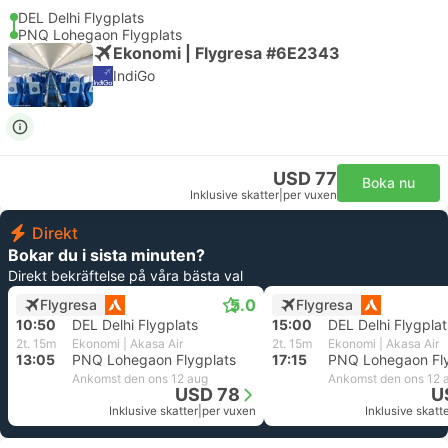
DEL Delhi Flygplats
PNQ Lohegaon Flygplats
Ekonomi | Flygresa #6E2343
IndiGo
USD 77
Boka nu
Inklusive skatter
|
per vuxen
Direkt
Bokar du i sista minuten?
Direkt bekräftelse på våra bästa val
5.0
Flygresa
Flygresa
10:50
DEL Delhi Flygplats
15:00
DEL Delhi Flygplat
2t. 15m
Ekonomi | Akasa Air
2t. 15m
Ekonomi | Akasa Air
13:05
PNQ Lohegaon Flygplats
17:15
PNQ Lohegaon Fly
Ankomst den ons 12 aug
Ankomst den ons 12 
USD 78
U
Inklusive skatter
|
per vuxen
Inklusive skatt