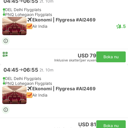
04:45
06:55
2t. 10m
DEL Delhi Flygplats
PNQ Lohegaon Flygplats
Ekonomi | Flygresa #AI2469
4.5
Air India
USD 79
Boka nu
Inklusive skatter
|
per vuxen
04:45
06:55
2t. 10m
DEL Delhi Flygplats
PNQ Lohegaon Flygplats
Ekonomi | Flygresa #AI2469
Air India
USD 81
Boka nu