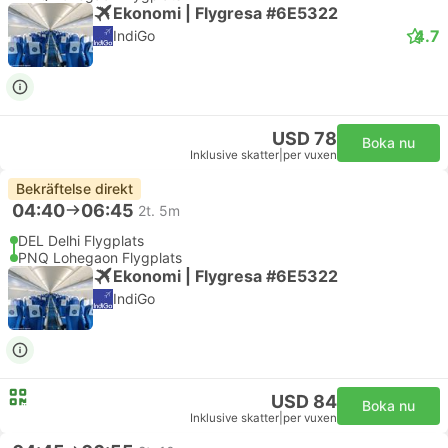
Ekonomi | Flygresa #6E5322
4.7
IndiGo
USD 78
Boka nu
Inklusive skatter
|
per vuxen
Bekräftelse direkt
04:40
06:45
2t. 5m
DEL Delhi Flygplats
PNQ Lohegaon Flygplats
Ekonomi | Flygresa #6E5322
IndiGo
USD 84
Boka nu
Inklusive skatter
|
per vuxen