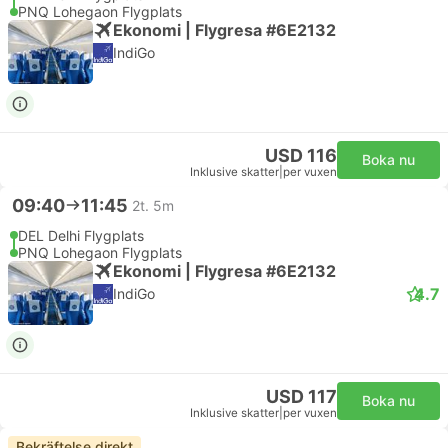
PNQ Lohegaon Flygplats
Ekonomi | Flygresa #6E2132
IndiGo
USD 116
Boka nu
Inklusive skatter
|
per vuxen
09:40
11:45
2t. 5m
DEL Delhi Flygplats
PNQ Lohegaon Flygplats
Ekonomi | Flygresa #6E2132
4.7
IndiGo
USD 117
Boka nu
Inklusive skatter
|
per vuxen
Bekräftelse direkt