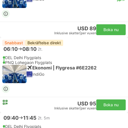
USD 89
Boka nu
Inklusive skatter
|
per vuxen
Snabbast
Bekräftelse direkt
06:10
08:10
2t.
DEL Delhi Flygplats
PNQ Lohegaon Flygplats
Ekonomi | Flygresa #6E2262
IndiGo
USD 95
Boka nu
Inklusive skatter
|
per vuxen
09:40
11:45
2t. 5m
DEL Delhi Flygplats