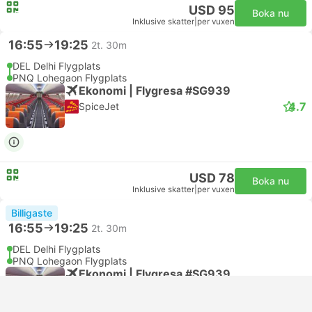
USD 95
Boka nu
Inklusive skatter
|
per vuxen
16:55
19:25
2t. 30m
DEL Delhi Flygplats
PNQ Lohegaon Flygplats
Ekonomi | Flygresa #SG939
4.7
SpiceJet
USD 78
Boka nu
Inklusive skatter
|
per vuxen
Billigaste
16:55
19:25
2t. 30m
DEL Delhi Flygplats
PNQ Lohegaon Flygplats
Ekonomi | Flygresa #SG939
SpiceJet