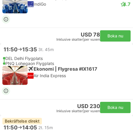
4.7
IndiGo
USD 78
Boka nu
Inklusive skatter
|
per vuxen
11:50
15:35
3t. 45m
DEL Delhi Flygplats
PNQ Lohegaon Flygplats
Ekonomi | Flygresa #IX1617
Air India Express
USD 230
Boka nu
Inklusive skatter
|
per vuxen
Bekräftelse direkt
11:50
14:05
2t. 15m