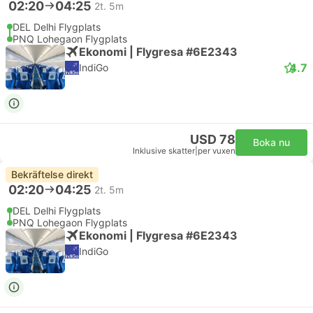
02:20
04:25
2t. 5m
DEL Delhi Flygplats
PNQ Lohegaon Flygplats
Ekonomi | Flygresa #6E2343
4.7
IndiGo
USD 78
Boka nu
Inklusive skatter
|
per vuxen
Bekräftelse direkt
02:20
04:25
2t. 5m
DEL Delhi Flygplats
PNQ Lohegaon Flygplats
Ekonomi | Flygresa #6E2343
IndiGo