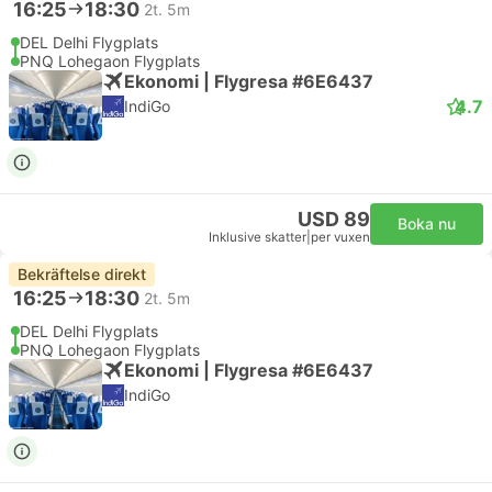
16:25
18:30
2t. 5m
DEL Delhi Flygplats
PNQ Lohegaon Flygplats
Ekonomi | Flygresa #6E6437
4.7
IndiGo
USD 89
Boka nu
Inklusive skatter
|
per vuxen
Bekräftelse direkt
16:25
18:30
2t. 5m
DEL Delhi Flygplats
PNQ Lohegaon Flygplats
Ekonomi | Flygresa #6E6437
IndiGo