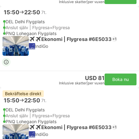
Inklusive skatter
|
per vuxen
15:50
22:50
7t.
DEL Delhi Flygplats
Anslut själv | Flygresa+Flygresa
PNQ Lohegaon Flygplats
Ekonomi | Flygresa #6E5033
+1
IndiGo
USD 81
Boka nu
Inklusive skatter
|
per vuxen
Bekräftelse direkt
15:50
22:50
7t.
DEL Delhi Flygplats
Anslut själv | Flygresa+Flygresa
PNQ Lohegaon Flygplats
Ekonomi | Flygresa #6E5033
+1
IndiGo