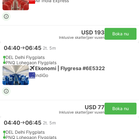
Air India Express
USD 193
Boka nu
Inklusive skatter
|
per vuxen
04:40
06:45
2t. 5m
DEL Delhi Flygplats
PNQ Lohegaon Flygplats
Ekonomi | Flygresa #6E5322
IndiGo
USD 77
Boka nu
Inklusive skatter
|
per vuxen
04:40
06:45
2t. 5m
DEL Delhi Flygplats
PNQ Lohegaon Flygplats