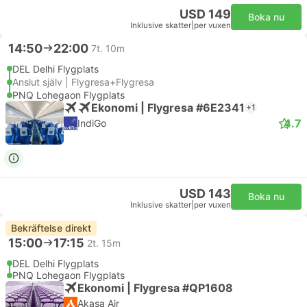
USD 149
Boka nu
Inklusive skatter
|
per vuxen
14:50
22:00
7t. 10m
DEL Delhi Flygplats
Anslut själv | Flygresa+Flygresa
PNQ Lohegaon Flygplats
Ekonomi | Flygresa #6E2341
+1
4.7
IndiGo
USD 143
Boka nu
Inklusive skatter
|
per vuxen
Bekräftelse direkt
15:00
17:15
2t. 15m
DEL Delhi Flygplats
PNQ Lohegaon Flygplats
Ekonomi | Flygresa #QP1608
Akasa Air