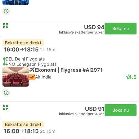
USD 94
Boka nu
Inklusive skatter
|
per vuxen
Bekräftelse direkt
16:00
18:15
2t. 15m
DEL Delhi Flygplats
PNQ Lohegaon Flygplats
Ekonomi | Flygresa #AI2971
4.5
Air India
USD 91
Boka nu
Inklusive skatter
|
per vuxen
Bekräftelse direkt
16:00
18:15
2t. 15m