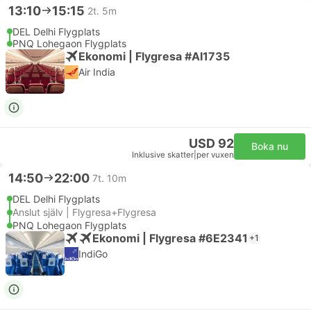
13:10
15:15
2t. 5m
DEL Delhi Flygplats
PNQ Lohegaon Flygplats
Ekonomi | Flygresa #AI1735
Air India
USD 92
Boka nu
Inklusive skatter
|
per vuxen
14:50
22:00
7t. 10m
DEL Delhi Flygplats
Anslut själv | Flygresa+Flygresa
PNQ Lohegaon Flygplats
Ekonomi | Flygresa #6E2341
+1
IndiGo