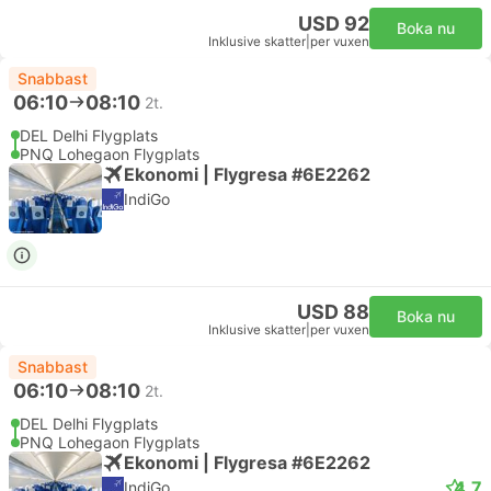
USD 92
Boka nu
Inklusive skatter
|
per vuxen
Snabbast
06:10
08:10
2t.
DEL Delhi Flygplats
PNQ Lohegaon Flygplats
Ekonomi | Flygresa #6E2262
IndiGo
USD 88
Boka nu
Inklusive skatter
|
per vuxen
Snabbast
06:10
08:10
2t.
DEL Delhi Flygplats
PNQ Lohegaon Flygplats
Ekonomi | Flygresa #6E2262
4.7
IndiGo