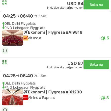
USD 84
Boka nu
Inklusive skatter
|
per vuxen
04:25
06:40
2t. 15m
DEL Delhi Flygplats
PNQ Lohegaon Flygplats
Ekonomi | Flygresa #AI9818
4.5
Air India
USD 87
Boka nu
Inklusive skatter
|
per vuxen
04:25
06:40
2t. 15m
DEL Delhi Flygplats
PNQ Lohegaon Flygplats
Ekonomi | Flygresa #IX1230
4.3
Air India Express