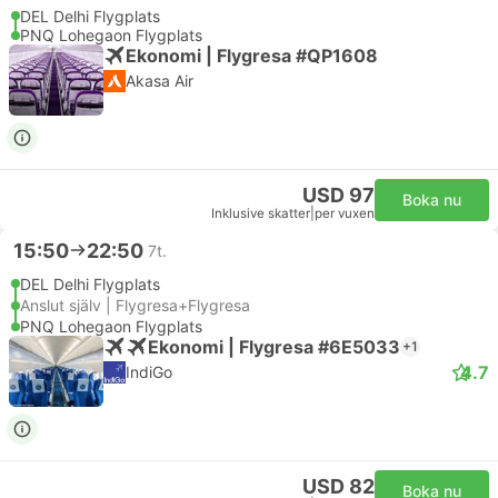
DEL Delhi Flygplats
PNQ Lohegaon Flygplats
Ekonomi | Flygresa #QP1608
Akasa Air
USD 97
Boka nu
Inklusive skatter
|
per vuxen
15:50
22:50
7t.
DEL Delhi Flygplats
Anslut själv | Flygresa+Flygresa
PNQ Lohegaon Flygplats
Ekonomi | Flygresa #6E5033
+1
4.7
IndiGo
USD 82
Boka nu