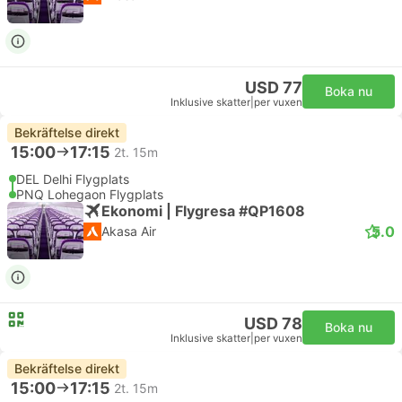
USD 77
Boka nu
Inklusive skatter
|
per vuxen
Bekräftelse direkt
15:00
17:15
2t. 15m
DEL Delhi Flygplats
PNQ Lohegaon Flygplats
Ekonomi | Flygresa #QP1608
5.0
Akasa Air
USD 78
Boka nu
Inklusive skatter
|
per vuxen
Bekräftelse direkt
15:00
17:15
2t. 15m