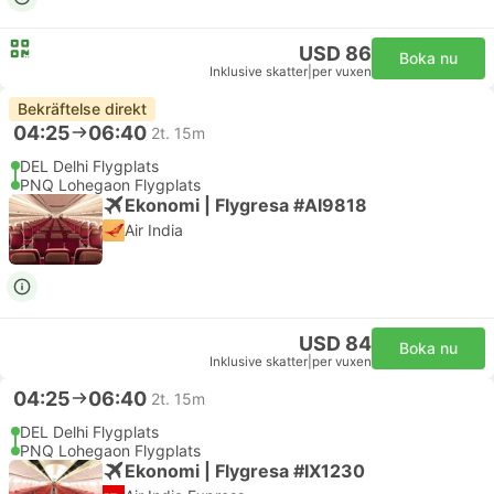
USD 86
Boka nu
Inklusive skatter
|
per vuxen
Bekräftelse direkt
04:25
06:40
2t. 15m
DEL Delhi Flygplats
PNQ Lohegaon Flygplats
Ekonomi | Flygresa #AI9818
Air India
USD 84
Boka nu
Inklusive skatter
|
per vuxen
04:25
06:40
2t. 15m
DEL Delhi Flygplats
PNQ Lohegaon Flygplats
Ekonomi | Flygresa #IX1230