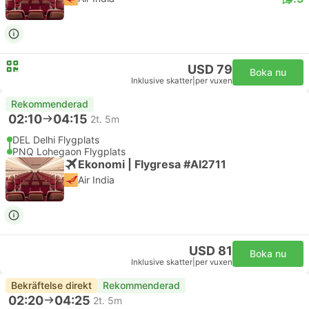
USD 79
Boka nu
Inklusive skatter
|
per vuxen
Rekommenderad
02:10
04:15
2t. 5m
DEL Delhi Flygplats
PNQ Lohegaon Flygplats
Ekonomi | Flygresa #AI2711
Air India
USD 81
Boka nu
Inklusive skatter
|
per vuxen
Bekräftelse direkt
Rekommenderad
02:20
04:25
2t. 5m