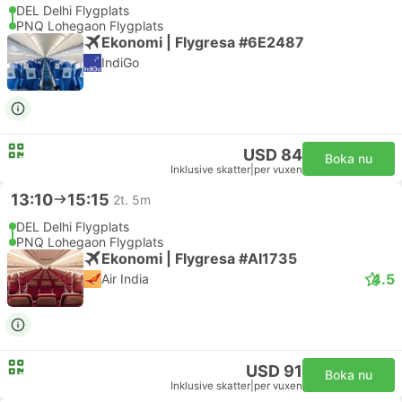
DEL Delhi Flygplats
PNQ Lohegaon Flygplats
Ekonomi | Flygresa #6E2487
IndiGo
USD 84
Boka nu
Inklusive skatter
|
per vuxen
13:10
15:15
2t. 5m
DEL Delhi Flygplats
PNQ Lohegaon Flygplats
Ekonomi | Flygresa #AI1735
4.5
Air India
USD 91
Boka nu
Inklusive skatter
|
per vuxen