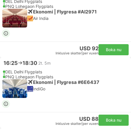
DEL Delhi Flygplats
PNQ Lohegaon Flygplats
Ekonomi | Flygresa #AI2971
Air India
USD 92
Boka nu
Inklusive skatter
|
per vuxen
16:25
18:30
2t. 5m
DEL Delhi Flygplats
PNQ Lohegaon Flygplats
Ekonomi | Flygresa #6E6437
IndiGo
USD 88
Boka nu
Inklusive skatter
|
per vuxen