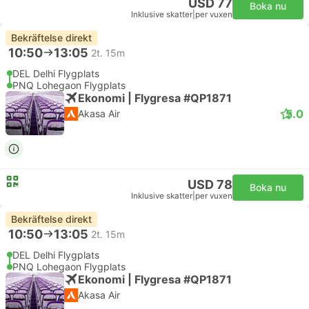
USD 77
Boka nu
Inklusive skatter
|
per vuxen
Bekräftelse direkt
10:50
13:05
2t. 15m
DEL Delhi Flygplats
PNQ Lohegaon Flygplats
Ekonomi | Flygresa #QP1871
5.0
Akasa Air
USD 78
Boka nu
Inklusive skatter
|
per vuxen
Bekräftelse direkt
10:50
13:05
2t. 15m
DEL Delhi Flygplats
PNQ Lohegaon Flygplats
Ekonomi | Flygresa #QP1871
Akasa Air