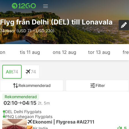
Flyg från Delhi (DEL) till Lonavala
74 resor (USD 71 – USD 230)
gon
tis 11 aug
ons 12 aug
tor 13 aug
fr
Allt
74
74
Rekommenderad
Filter
Rekommenderad
02:10
04:15
2t. 5m
DEL Delhi Flygplats
PNQ Lohegaon Flygplats
Ekonomi | Flygresa #AI2711
4.5
Air India