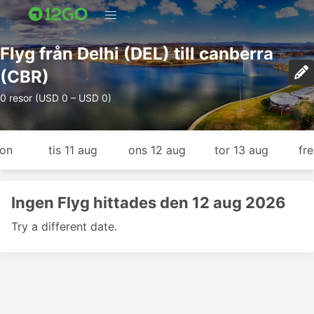
Flyg från Delhi (DEL) till canberra
(CBR)
0 resor (USD 0 – USD 0)
gon
tis 11 aug
ons 12 aug
tor 13 aug
fr
Ingen Flyg hittades den 12 aug 2026
Try a different date.