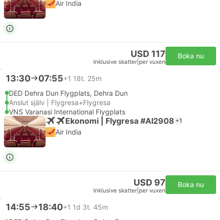
Air India
USD 117
Boka nu
Inklusive skatter
|
per vuxen
13:30
07:55
+1
18t. 25m
DED Dehra Dun Flygplats, Dehra Dun
Anslut själv | Flygresa+Flygresa
VNS Varanasi International Flygplats
Ekonomi | Flygresa #AI2908
+1
Air India
USD 97
Boka nu
Inklusive skatter
|
per vuxen
14:55
18:40
+1
1d 3t. 45m