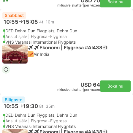
USD 70
Boka nu
Inklusive skatter
|
per vuxen
Snabbast
10:55
15:05
4t. 10m
DED Dehra Dun Flygplats, Dehra Dun
Anslut själv | Flygresa+Flygresa
VNS Varanasi International Flygplats
Ekonomi | Flygresa #AI438
+1
Air India
USD 64
Boka nu
Inklusive skatter
|
per vuxen
Billigaste
10:55
19:30
8t. 35m
DED Dehra Dun Flygplats, Dehra Dun
Anslut själv | Flygresa+Flygresa
VNS Varanasi International Flygplats
Ekonomi | Flygresa #AI438
+1