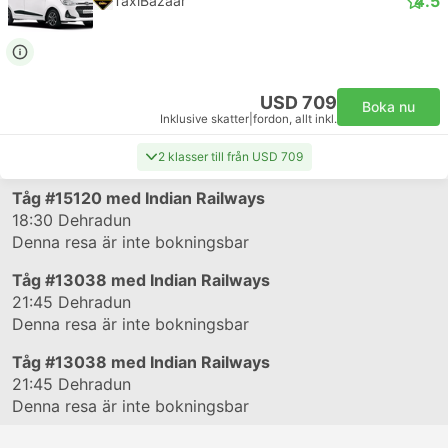
4.5
TaxiBazaar
USD 709
Boka nu
Inklusive skatter
|
fordon, allt inkl.
2 klasser till från USD 709
Tåg
#15120
med Indian Railways
18:30
Dehradun
Denna resa är inte bokningsbar
Tåg
#13038
med Indian Railways
21:45
Dehradun
Denna resa är inte bokningsbar
Tåg
#13038
med Indian Railways
21:45
Dehradun
Denna resa är inte bokningsbar