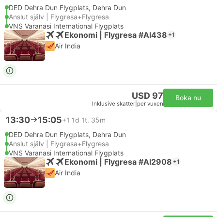
DED Dehra Dun Flygplats, Dehra Dun
Anslut själv | Flygresa+Flygresa
VNS Varanasi International Flygplats
Ekonomi | Flygresa #AI438
+1
Air India
USD 97
Boka nu
Inklusive skatter
|
per vuxen
13:30
15:05
+1
1d 1t. 35m
DED Dehra Dun Flygplats, Dehra Dun
Anslut själv | Flygresa+Flygresa
VNS Varanasi International Flygplats
Ekonomi | Flygresa #AI2908
+1
Air India