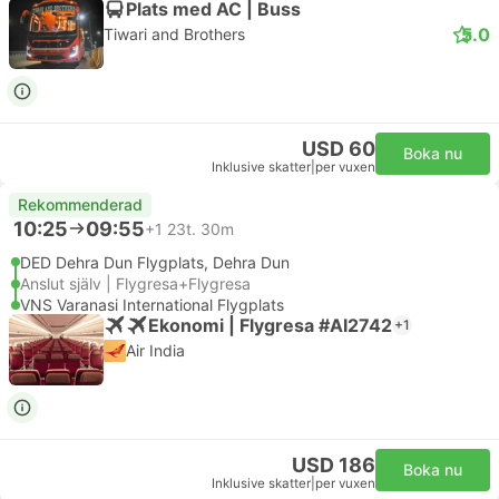
Plats med AC | Buss
5.0
Tiwari and Brothers
USD 60
Boka nu
Inklusive skatter
|
per vuxen
Rekommenderad
10:25
09:55
+1
23t. 30m
DED Dehra Dun Flygplats, Dehra Dun
Anslut själv | Flygresa+Flygresa
VNS Varanasi International Flygplats
Ekonomi | Flygresa #AI2742
+1
Air India
USD 186
Boka nu
Inklusive skatter
|
per vuxen