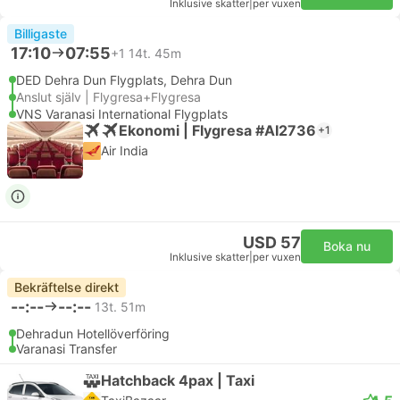
Inklusive skatter
|
per vuxen
Billigaste
17:10
07:55
+1
14t. 45m
DED Dehra Dun Flygplats, Dehra Dun
Anslut själv | Flygresa+Flygresa
VNS Varanasi International Flygplats
Ekonomi | Flygresa #AI2736
+1
Air India
USD 57
Boka nu
Inklusive skatter
|
per vuxen
Bekräftelse direkt
--:--
--:--
13t. 51m
Dehradun Hotellöverföring
Varanasi Transfer
Hatchback 4pax | Taxi