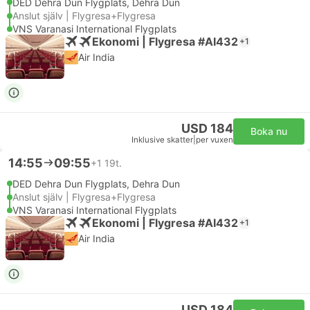
DED Dehra Dun Flygplats, Dehra Dun
Anslut själv | Flygresa+Flygresa
VNS Varanasi International Flygplats
Ekonomi | Flygresa #AI432
+1
Air India
USD 184
Boka nu
Inklusive skatter
|
per vuxen
14:55
09:55
+1
19t.
DED Dehra Dun Flygplats, Dehra Dun
Anslut själv | Flygresa+Flygresa
VNS Varanasi International Flygplats
Ekonomi | Flygresa #AI432
+1
Air India
USD 184