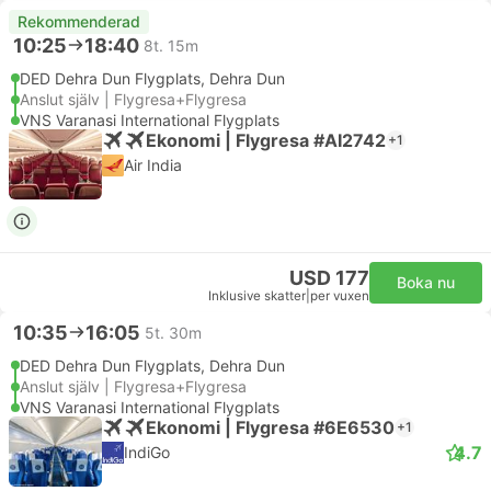
Rekommenderad
10:25
18:40
8t. 15m
DED Dehra Dun Flygplats, Dehra Dun
Anslut själv | Flygresa+Flygresa
VNS Varanasi International Flygplats
Ekonomi | Flygresa #AI2742
+1
Air India
USD 177
Boka nu
Inklusive skatter
|
per vuxen
10:35
16:05
5t. 30m
DED Dehra Dun Flygplats, Dehra Dun
Anslut själv | Flygresa+Flygresa
VNS Varanasi International Flygplats
Ekonomi | Flygresa #6E6530
+1
4.7
IndiGo