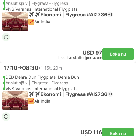
Anslut själv | Flygresa+Flygresa
VNS Varanasi International Flygplats
Ekonomi | Flygresa #AI2736
+1
Air India
USD 97
Boka nu
Inklusive skatter
|
per vuxen
17:10
08:30
+1
15t. 20m
DED Dehra Dun Flygplats, Dehra Dun
Anslut själv | Flygresa+Flygresa
VNS Varanasi International Flygplats
Ekonomi | Flygresa #AI2736
+1
Air India
USD 116
Boka nu