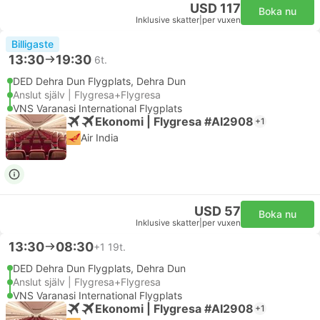
USD 117
Boka nu
Inklusive skatter
|
per vuxen
Billigaste
13:30
19:30
6t.
DED Dehra Dun Flygplats, Dehra Dun
Anslut själv | Flygresa+Flygresa
VNS Varanasi International Flygplats
Ekonomi | Flygresa #AI2908
+1
Air India
USD 57
Boka nu
Inklusive skatter
|
per vuxen
13:30
08:30
+1
19t.
DED Dehra Dun Flygplats, Dehra Dun
Anslut själv | Flygresa+Flygresa
VNS Varanasi International Flygplats
Ekonomi | Flygresa #AI2908
+1