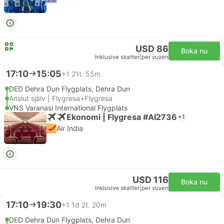
USD 86
Boka nu
Inklusive skatter
|
per vuxen
17:10
15:05
+1
21t. 55m
DED Dehra Dun Flygplats, Dehra Dun
Anslut själv | Flygresa+Flygresa
VNS Varanasi International Flygplats
Ekonomi | Flygresa #AI2736
+1
Air India
USD 116
Boka nu
Inklusive skatter
|
per vuxen
17:10
19:30
+1
1d 2t. 20m
DED Dehra Dun Flygplats, Dehra Dun