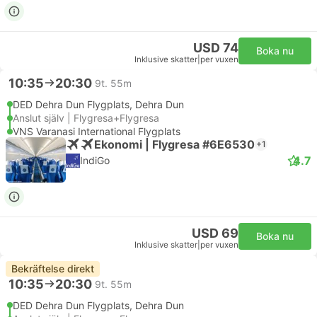
USD 74
Boka nu
Inklusive skatter
|
per vuxen
10:35
20:30
9t. 55m
DED Dehra Dun Flygplats, Dehra Dun
Anslut själv | Flygresa+Flygresa
VNS Varanasi International Flygplats
Ekonomi | Flygresa #6E6530
+1
4.7
IndiGo
USD 69
Boka nu
Inklusive skatter
|
per vuxen
Bekräftelse direkt
10:35
20:30
9t. 55m
DED Dehra Dun Flygplats, Dehra Dun