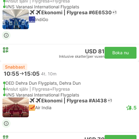
Anslut själv | Flygresa+Flygresa
VNS Varanasi International Flygplats
Ekonomi | Flygresa #6E6530
+1
IndiGo
USD 81
Boka nu
Inklusive skatter
|
per vuxen
Snabbast
10:55
15:05
4t. 10m
DED Dehra Dun Flygplats, Dehra Dun
Anslut själv | Flygresa+Flygresa
VNS Varanasi International Flygplats
Ekonomi | Flygresa #AI438
+1
4.5
Air India