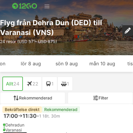
Flyg från Dehra Dun (DED) till
Varanasi (VNS)
24 resor (USD 57 – USD 975)
gon
lör 8 aug
sön 9 aug
mån 10 aug
ti
Allt
24
22
1
1
Rekommenderad
Filter
Bekräftelse direkt
Rekommenderad
17:00
11:30
+1
18t. 30m
Dehradun
Varanasi