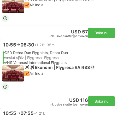
Air India
USD 57
Boka nu
Inklusive skatter
|
per vuxen
10:55
08:30
+1
21t. 35m
DED Dehra Dun Flygplats, Dehra Dun
Anslut själv | Flygresa+Flygresa
VNS Varanasi International Flygplats
Ekonomi | Flygresa #AI438
+1
Air India
USD 116
Boka nu
Inklusive skatter
|
per vuxen
10:55
07:55
+1
21t.