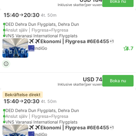
Boka nu
Inklusive skatter
|
per vuxen
15:40
20:30
4t. 50m
DED Dehra Dun Flygplats, Dehra Dun
Anslut själv | Flygresa+Flygresa
VNS Varanasi International Flygplats
Ekonomi | Flygresa #6E6455
+1
4.7
IndiGo
USD 74
Boka nu
Inklusive skatter
|
per vuxen
Bekräftelse direkt
15:40
20:30
4t. 50m
DED Dehra Dun Flygplats, Dehra Dun
Anslut själv | Flygresa+Flygresa
VNS Varanasi International Flygplats
Ekonomi | Flygresa #6E6455
+1
IndiGo