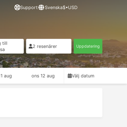
Support
Svenska
$•USD
till
2 resenärer
Uppdatering
esa
11 aug
ons 12 aug
Välj datum