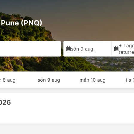
l Pune (PNQ)
+ Lägg 
sön 9 aug.
returr
r 8 aug
sön 9 aug
mån 10 aug
tis 
2026