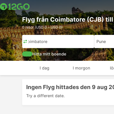
Flyg från Coimbatore (CJB) til
0 resor (USD 0 – USD 0)
Coimbatore
Pune
Hitta mitt boende
I dag
I morgon
lö
Ingen Flyg hittades den 9 aug 
Try a different date.