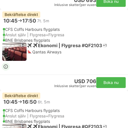
USD 693
Boka nu
Inklusive skatter
|
per vuxen
Bekräftelse direkt
10:45
17:50
7t. 5m
CFS Coffs Harbours flygplats
Anslut själv | Flygresa+Flygresa
BNE Brisbanes flygplats
Ekonomi | Flygresa #QF2103
+1
Qantas Airways
USD 706
Boka nu
Inklusive skatter
|
per vuxen
Bekräftelse direkt
10:45
16:50
6t. 5m
CFS Coffs Harbours flygplats
Anslut själv | Flygresa+Flygresa
BNE Brisbanes flygplats
Ekonomi | Flygresa #QF2103
+1