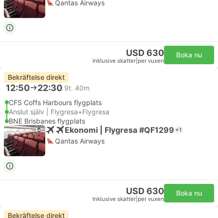
Qantas Airways
USD 630
Boka nu
Inklusive skatter
|
per vuxen
Bekräftelse direkt
12:50
22:30
9t. 40m
CFS Coffs Harbours flygplats
Anslut själv | Flygresa+Flygresa
BNE Brisbanes flygplats
Ekonomi | Flygresa #QF1299
+1
Qantas Airways
USD 630
Boka nu
Inklusive skatter
|
per vuxen
Bekräftelse direkt