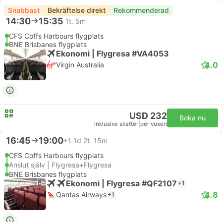
Snabbast
Bekräftelse direkt
Rekommenderad
14:30
15:35
1t. 5m
CFS Coffs Harbours flygplats
BNE Brisbanes flygplats
Ekonomi | Flygresa #VA4053
4.0
Virgin Australia
USD 232
Boka nu
Inklusive skatter
|
per vuxen
16:45
19:00
+1
1d 2t. 15m
CFS Coffs Harbours flygplats
Anslut själv | Flygresa+Flygresa
BNE Brisbanes flygplats
Ekonomi | Flygresa #QF2107
+1
4.8
Qantas Airways
+1