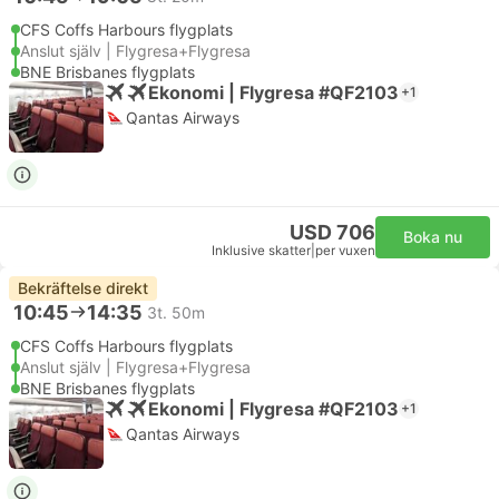
CFS Coffs Harbours flygplats
Anslut själv | Flygresa+Flygresa
BNE Brisbanes flygplats
Ekonomi | Flygresa #QF2103
+1
Qantas Airways
USD 706
Boka nu
Inklusive skatter
|
per vuxen
Bekräftelse direkt
10:45
14:35
3t. 50m
CFS Coffs Harbours flygplats
Anslut själv | Flygresa+Flygresa
BNE Brisbanes flygplats
Ekonomi | Flygresa #QF2103
+1
Qantas Airways