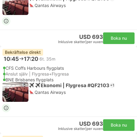
Qantas Airways
USD 693
Boka nu
Inklusive skatter
|
per vuxen
Bekräftelse direkt
10:45
17:20
6t. 35m
CFS Coffs Harbours flygplats
Anslut själv | Flygresa+Flygresa
BNE Brisbanes flygplats
Ekonomi | Flygresa #QF2103
+1
Qantas Airways
USD 693
Boka nu
Inklusive skatter
|
per vuxen