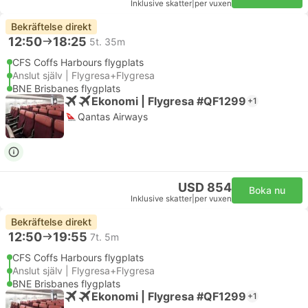
Inklusive skatter
|
per vuxen
Bekräftelse direkt
12:50
18:25
5t. 35m
CFS Coffs Harbours flygplats
Anslut själv | Flygresa+Flygresa
BNE Brisbanes flygplats
Ekonomi | Flygresa #QF1299
+1
Qantas Airways
USD 854
Boka nu
Inklusive skatter
|
per vuxen
Bekräftelse direkt
12:50
19:55
7t. 5m
CFS Coffs Harbours flygplats
Anslut själv | Flygresa+Flygresa
BNE Brisbanes flygplats
Ekonomi | Flygresa #QF1299
+1