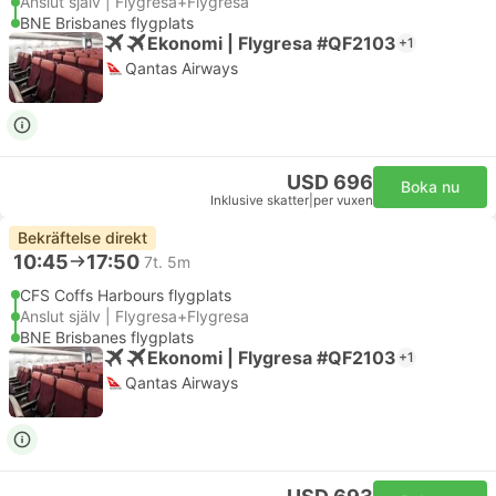
Anslut själv | Flygresa+Flygresa
BNE Brisbanes flygplats
Ekonomi | Flygresa #QF2103
+1
Qantas Airways
USD 696
Boka nu
Inklusive skatter
|
per vuxen
Bekräftelse direkt
10:45
17:50
7t. 5m
CFS Coffs Harbours flygplats
Anslut själv | Flygresa+Flygresa
BNE Brisbanes flygplats
Ekonomi | Flygresa #QF2103
+1
Qantas Airways