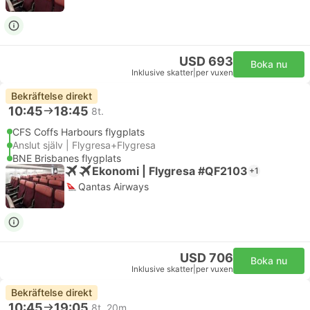
USD 693
Boka nu
Inklusive skatter
|
per vuxen
Bekräftelse direkt
10:45
18:45
8t.
CFS Coffs Harbours flygplats
Anslut själv | Flygresa+Flygresa
BNE Brisbanes flygplats
Ekonomi | Flygresa #QF2103
+1
Qantas Airways
USD 706
Boka nu
Inklusive skatter
|
per vuxen
Bekräftelse direkt
10:45
19:05
8t. 20m