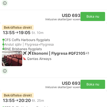
USD 693
Boka nu
Inklusive skatter
|
per vuxen
Bekräftelse direkt
13:55
19:05
5t. 10m
CFS Coffs Harbours flygplats
Anslut själv | Flygresa+Flygresa
BNE Brisbanes flygplats
Ekonomi | Flygresa #QF2105
+1
Qantas Airways
USD 693
Boka nu
Inklusive skatter
|
per vuxen
Bekräftelse direkt
13:55
20:20
6t. 25m