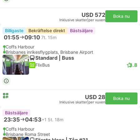
USD 572
Boka nu
Inklusive skatter
|
per vuxen
Billigaste
Bekräftelse direkt
Bästsäljare
01:55
09:10
7t. 15m
Coffs Harbour
Brisbanes inrikesflygplats, Brisbane Airport
Standard | Buss
3.8
FlixBus
USD 28
Boka nu
Inklusive skatter
|
per vuxen
Bästsäljare
23:35
04:53
+1
5t. 18m
Coffs Harbour
Brisbane Roma Street
Första klass | Tåg #31