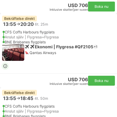
USD 706
Boka nu
Inklusive skatter
|
per vuxen
Bekräftelse direkt
13:55
20:20
6t. 25m
CFS Coffs Harbours flygplats
Anslut själv | Flygresa+Flygresa
BNE Brisbanes flygplats
Ekonomi | Flygresa #QF2105
+1
Qantas Airways
USD 706
Boka nu
Inklusive skatter
|
per vuxen
Bekräftelse direkt
13:55
18:45
4t. 50m
CFS Coffs Harbours flygplats
Anslut själv | Flygresa+Flygresa
BNE Brisbanes flygplats