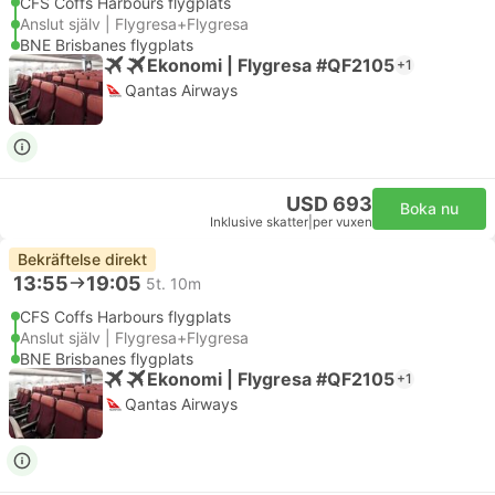
CFS Coffs Harbours flygplats
Anslut själv | Flygresa+Flygresa
BNE Brisbanes flygplats
Ekonomi | Flygresa #QF2105
+1
Qantas Airways
USD 693
Boka nu
Inklusive skatter
|
per vuxen
Bekräftelse direkt
13:55
19:05
5t. 10m
CFS Coffs Harbours flygplats
Anslut själv | Flygresa+Flygresa
BNE Brisbanes flygplats
Ekonomi | Flygresa #QF2105
+1
Qantas Airways