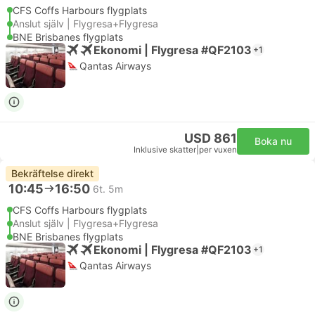
CFS Coffs Harbours flygplats
Anslut själv | Flygresa+Flygresa
BNE Brisbanes flygplats
Ekonomi | Flygresa #QF2103
+1
Qantas Airways
USD 861
Boka nu
Inklusive skatter
|
per vuxen
Bekräftelse direkt
10:45
16:50
6t. 5m
CFS Coffs Harbours flygplats
Anslut själv | Flygresa+Flygresa
BNE Brisbanes flygplats
Ekonomi | Flygresa #QF2103
+1
Qantas Airways