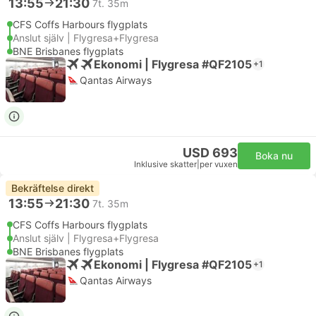
13:55
21:30
7t. 35m
CFS Coffs Harbours flygplats
Anslut själv | Flygresa+Flygresa
BNE Brisbanes flygplats
Ekonomi | Flygresa #QF2105
+1
Qantas Airways
USD 693
Boka nu
Inklusive skatter
|
per vuxen
Bekräftelse direkt
13:55
21:30
7t. 35m
CFS Coffs Harbours flygplats
Anslut själv | Flygresa+Flygresa
BNE Brisbanes flygplats
Ekonomi | Flygresa #QF2105
+1
Qantas Airways