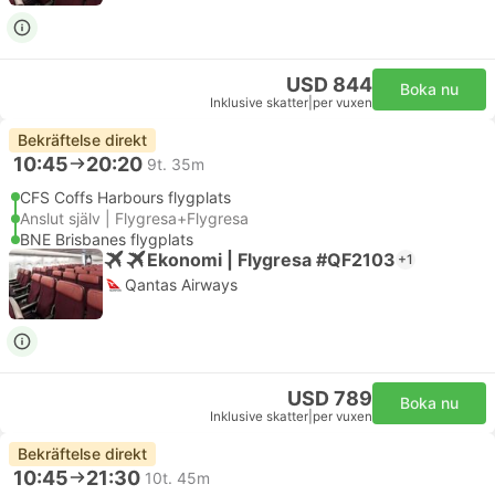
USD 844
Boka nu
Inklusive skatter
|
per vuxen
Bekräftelse direkt
10:45
20:20
9t. 35m
CFS Coffs Harbours flygplats
Anslut själv | Flygresa+Flygresa
BNE Brisbanes flygplats
Ekonomi | Flygresa #QF2103
+1
Qantas Airways
USD 789
Boka nu
Inklusive skatter
|
per vuxen
Bekräftelse direkt
10:45
21:30
10t. 45m