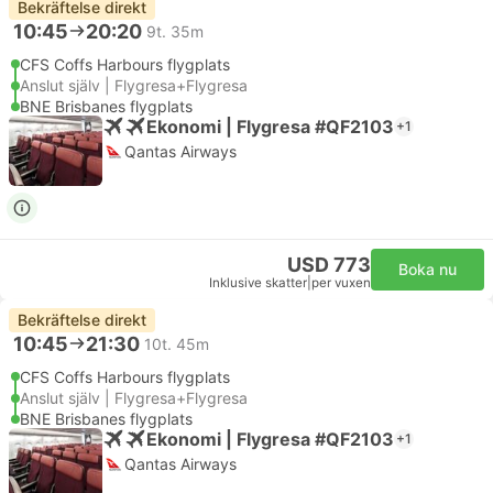
Bekräftelse direkt
10:45
20:20
9t. 35m
CFS Coffs Harbours flygplats
Anslut själv | Flygresa+Flygresa
BNE Brisbanes flygplats
Ekonomi | Flygresa #QF2103
+1
Qantas Airways
USD 773
Boka nu
Inklusive skatter
|
per vuxen
Bekräftelse direkt
10:45
21:30
10t. 45m
CFS Coffs Harbours flygplats
Anslut själv | Flygresa+Flygresa
BNE Brisbanes flygplats
Ekonomi | Flygresa #QF2103
+1
Qantas Airways