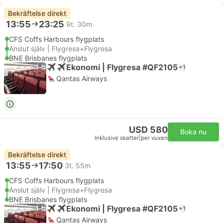
Bekräftelse direkt
13:55
23:25
9t. 30m
CFS Coffs Harbours flygplats
Anslut själv | Flygresa+Flygresa
BNE Brisbanes flygplats
Ekonomi | Flygresa #QF2105
+1
Qantas Airways
USD 580
Boka nu
Inklusive skatter
|
per vuxen
Bekräftelse direkt
13:55
17:50
3t. 55m
CFS Coffs Harbours flygplats
Anslut själv | Flygresa+Flygresa
BNE Brisbanes flygplats
Ekonomi | Flygresa #QF2105
+1
Qantas Airways