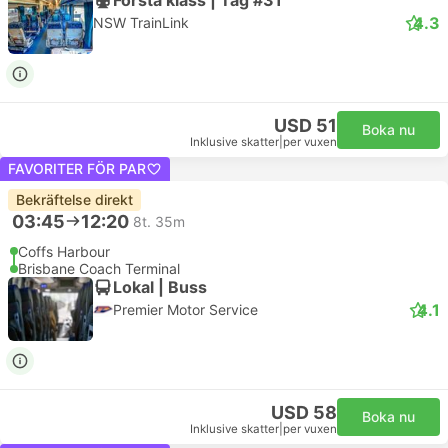
4.3
NSW TrainLink
USD 51
Boka nu
Inklusive skatter
|
per vuxen
FAVORITER FÖR PAR
Bekräftelse direkt
03:45
12:20
8t. 35m
Coffs Harbour
Brisbane Coach Terminal
Lokal | Buss
4.1
Premier Motor Service
USD 58
Boka nu
Inklusive skatter
|
per vuxen