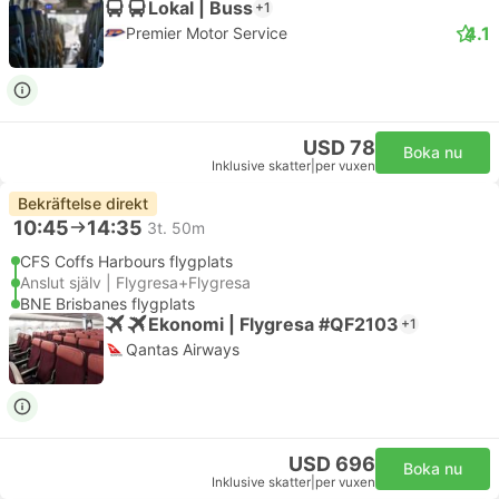
Lokal | Buss
+1
4.1
Premier Motor Service
USD 78
Boka nu
Inklusive skatter
|
per vuxen
Bekräftelse direkt
10:45
14:35
3t. 50m
CFS Coffs Harbours flygplats
Anslut själv | Flygresa+Flygresa
BNE Brisbanes flygplats
Ekonomi | Flygresa #QF2103
+1
Qantas Airways
USD 696
Boka nu
Inklusive skatter
|
per vuxen