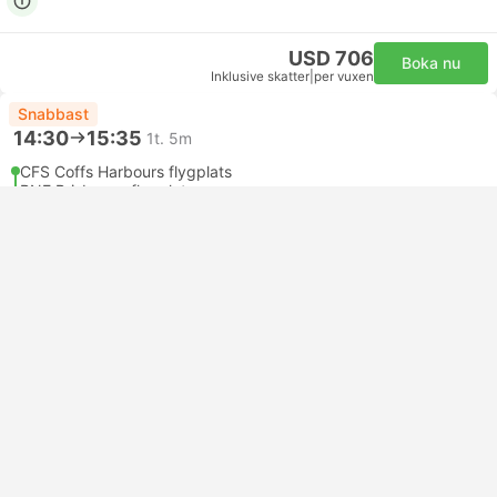
USD 706
Boka nu
Inklusive skatter
|
per vuxen
Snabbast
14:30
15:35
1t. 5m
CFS Coffs Harbours flygplats
BNE Brisbanes flygplats
Ekonomi | Flygresa #VA4053
5.0
Virgin Australia
USD 197
Boka nu
Inklusive skatter
|
per vuxen
Snabbast
14:30
15:35
1t. 5m
CFS Coffs Harbours flygplats
BNE Brisbanes flygplats