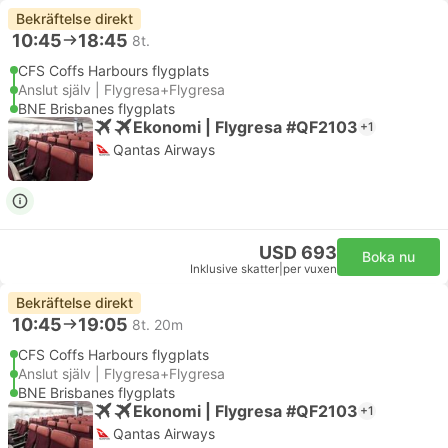
Bekräftelse direkt
10:45
18:45
8t.
CFS Coffs Harbours flygplats
Anslut själv | Flygresa+Flygresa
BNE Brisbanes flygplats
Ekonomi | Flygresa #QF2103
+1
Qantas Airways
USD 693
Boka nu
Inklusive skatter
|
per vuxen
Bekräftelse direkt
10:45
19:05
8t. 20m
CFS Coffs Harbours flygplats
Anslut själv | Flygresa+Flygresa
BNE Brisbanes flygplats
Ekonomi | Flygresa #QF2103
+1
Qantas Airways