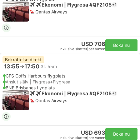
Ekonomi | Flygresa #QF2105
+1
Qantas Airways
USD 706
Boka nu
Inklusive skatter
|
per vuxen
Bekräftelse direkt
13:55
17:50
3t. 55m
CFS Coffs Harbours flygplats
Anslut själv | Flygresa+Flygresa
BNE Brisbanes flygplats
Ekonomi | Flygresa #QF2105
+1
Qantas Airways
USD 693
Boka nu
Inklusive skatter
|
per vuxen