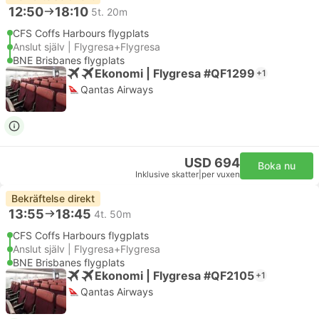
12:50
18:10
5t. 20m
CFS Coffs Harbours flygplats
Anslut själv | Flygresa+Flygresa
BNE Brisbanes flygplats
Ekonomi | Flygresa #QF1299
+1
Qantas Airways
USD 694
Boka nu
Inklusive skatter
|
per vuxen
Bekräftelse direkt
13:55
18:45
4t. 50m
CFS Coffs Harbours flygplats
Anslut själv | Flygresa+Flygresa
BNE Brisbanes flygplats
Ekonomi | Flygresa #QF2105
+1
Qantas Airways