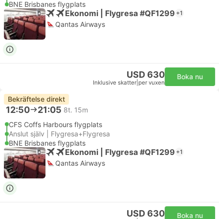
BNE Brisbanes flygplats
Ekonomi | Flygresa #QF1299
+1
Qantas Airways
USD 630
Boka nu
Inklusive skatter
|
per vuxen
Bekräftelse direkt
12:50
21:05
8t. 15m
CFS Coffs Harbours flygplats
Anslut själv | Flygresa+Flygresa
BNE Brisbanes flygplats
Ekonomi | Flygresa #QF1299
+1
Qantas Airways
USD 630
Boka nu