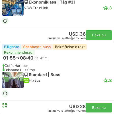
Ekonomiklass | Tåg #31
4.3
NSW TrainLink
USD 36
Boka nu
Inklusive skatter
|
per vuxen
Billigaste
Snabbaste buss
Bekräftelse direkt
Rekommenderad
01:55
08:40
6t. 45m
Coffs Harbour
Brisbane Bus Stop
Standard | Buss
3.8
FlixBus
USD 28
Boka nu
Inklusive skatter
|
per vuxen