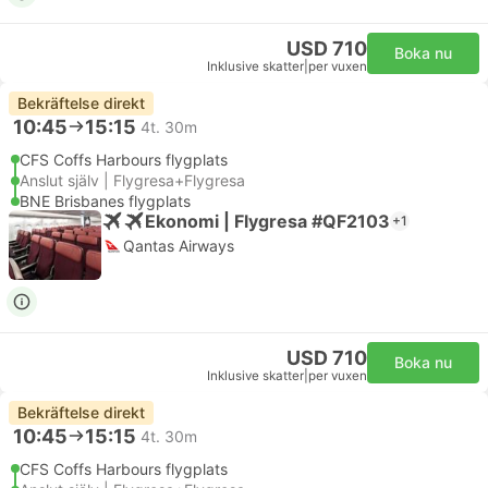
USD 710
Boka nu
Inklusive skatter
|
per vuxen
Bekräftelse direkt
10:45
15:15
4t. 30m
CFS Coffs Harbours flygplats
Anslut själv | Flygresa+Flygresa
BNE Brisbanes flygplats
Ekonomi | Flygresa #QF2103
+1
Qantas Airways
USD 710
Boka nu
Inklusive skatter
|
per vuxen
Bekräftelse direkt
10:45
15:15
4t. 30m
CFS Coffs Harbours flygplats