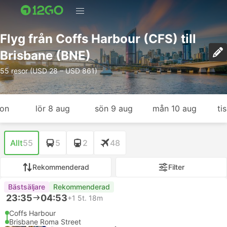
Flyg från Coffs Harbour (CFS) till
Brisbane (BNE)
55 resor (USD 28 – USD 861)
gon
lör 8 aug
sön 9 aug
mån 10 aug
ti
Allt
55
5
2
48
Rekommenderad
Filter
Bästsäljare
Rekommenderad
23:35
04:53
+1
5t. 18m
Coffs Harbour
Brisbane Roma Street