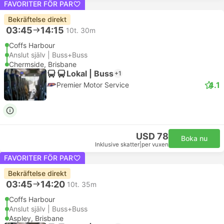
FAVORITER FÖR PAR
Bekräftelse direkt
03:45
14:15
10t. 30m
Coffs Harbour
Anslut själv | Buss+Buss
Chermside, Brisbane
Lokal | Buss
+1
4.1
Premier Motor Service
USD 78
Boka nu
Inklusive skatter
|
per vuxen
FAVORITER FÖR PAR
Bekräftelse direkt
03:45
14:20
10t. 35m
Coffs Harbour
Anslut själv | Buss+Buss
Aspley, Brisbane