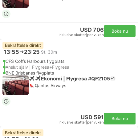
USD 706
Boka nu
Inklusive skatter
|
per vuxen
Bekräftelse direkt
13:55
23:25
9t. 30m
CFS Coffs Harbours flygplats
Anslut själv | Flygresa+Flygresa
BNE Brisbanes flygplats
Ekonomi | Flygresa #QF2105
+1
Qantas Airways
USD 591
Boka nu
Inklusive skatter
|
per vuxen
Bekräftelse direkt