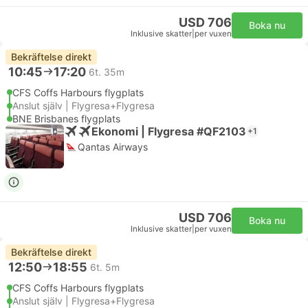
USD 706
Boka nu
Inklusive skatter
|
per vuxen
Bekräftelse direkt
10:45
17:20
6t. 35m
CFS Coffs Harbours flygplats
Anslut själv | Flygresa+Flygresa
BNE Brisbanes flygplats
Ekonomi | Flygresa #QF2103
+1
Qantas Airways
USD 706
Boka nu
Inklusive skatter
|
per vuxen
Bekräftelse direkt
12:50
18:55
6t. 5m
CFS Coffs Harbours flygplats
Anslut själv | Flygresa+Flygresa