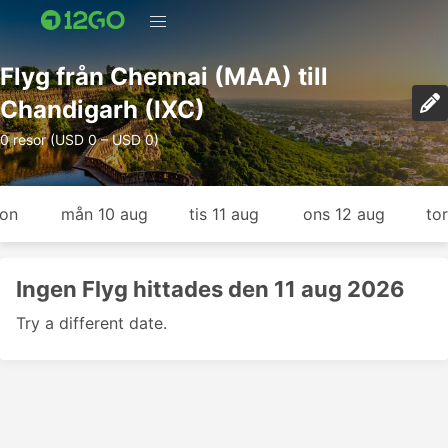
Flyg från Chennai (MAA) till
Chandigarh (IXC)
0 resor (USD 0 – USD 0)
gon
mån 10 aug
tis 11 aug
ons 12 aug
to
Ingen Flyg hittades den 11 aug 2026
Try a different date.