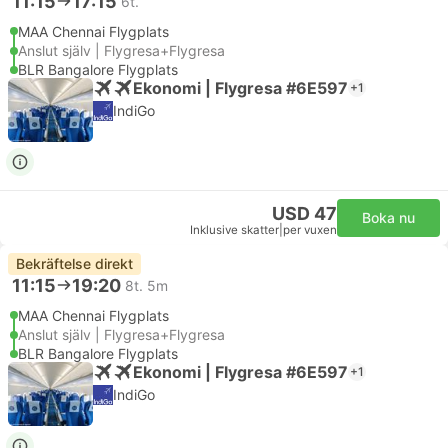
11:15
17:15
6t.
MAA Chennai Flygplats
Anslut själv | Flygresa+Flygresa
BLR Bangalore Flygplats
Ekonomi | Flygresa #6E597
+1
IndiGo
USD 47
Boka nu
Inklusive skatter
|
per vuxen
Bekräftelse direkt
11:15
19:20
8t. 5m
MAA Chennai Flygplats
Anslut själv | Flygresa+Flygresa
BLR Bangalore Flygplats
Ekonomi | Flygresa #6E597
+1
IndiGo