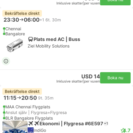
Inklusive skatter
|
per vuxen
Bekräftelse direkt
23:30
06:00
+1
6t. 30m
Chennai
Bangalore
Plats med AC | Buss
Ziel Mobility Solutions
USD 14
Boka nu
Inklusive skatter
|
per vuxen
Bekräftelse direkt
11:15
20:50
9t. 35m
MAA Chennai Flygplats
Anslut själv | Flygresa+Flygresa
BLR Bangalore Flygplats
Ekonomi | Flygresa #6E597
+1
4.7
IndiGo