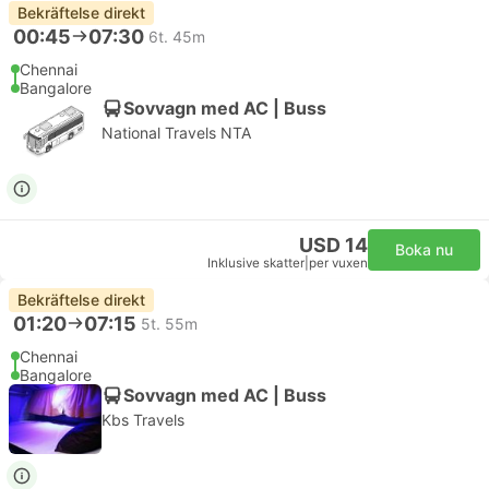
Bekräftelse direkt
00:45
07:30
6t. 45m
Chennai
Bangalore
Sovvagn med AC | Buss
National Travels NTA
USD 14
Boka nu
Inklusive skatter
|
per vuxen
Bekräftelse direkt
01:20
07:15
5t. 55m
Chennai
Bangalore
Sovvagn med AC | Buss
Kbs Travels