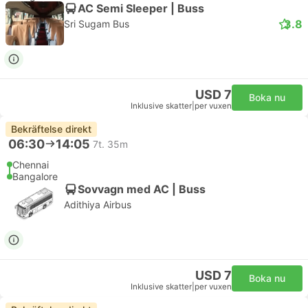
AC Semi Sleeper | Buss
3.8
Sri Sugam Bus
USD 7
Boka nu
Inklusive skatter
|
per vuxen
Bekräftelse direkt
06:30
14:05
7t. 35m
Chennai
Bangalore
Sovvagn med AC | Buss
Adithiya Airbus
USD 7
Boka nu
Inklusive skatter
|
per vuxen