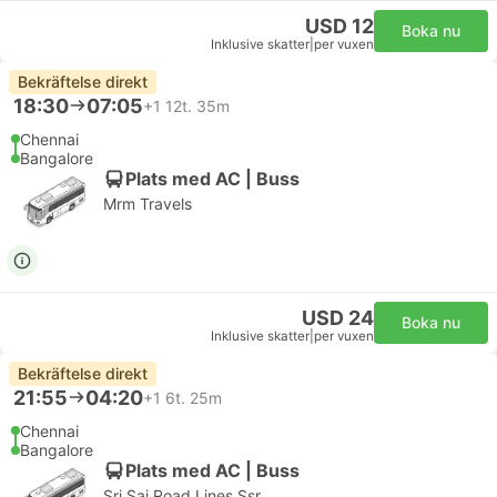
USD 12
Boka nu
Inklusive skatter
|
per vuxen
Bekräftelse direkt
18:30
07:05
+1
12t. 35m
Chennai
Bangalore
Plats med AC | Buss
Mrm Travels
USD 24
Boka nu
Inklusive skatter
|
per vuxen
Bekräftelse direkt
21:55
04:20
+1
6t. 25m
Chennai
Bangalore
Plats med AC | Buss
Sri Sai Road Lines Ssr