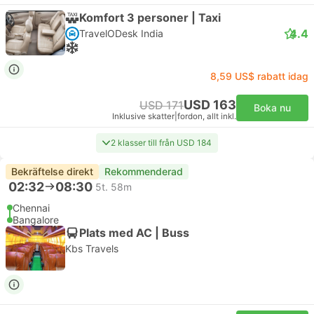
Komfort 3 personer | Taxi
4.4
TravelODesk India
8,59 US$ rabatt idag
USD 163
USD 171
Boka nu
Inklusive skatter
|
fordon, allt inkl.
2 klasser till från USD 184
Bekräftelse direkt
Rekommenderad
02:32
08:30
5t. 58m
Chennai
Bangalore
Plats med AC | Buss
Kbs Travels