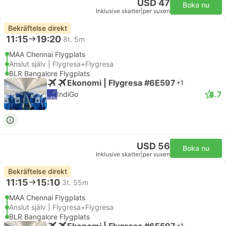
USD 47
Boka nu
Inklusive skatter
|
per vuxen
Bekräftelse direkt
11:15
19:20
8t. 5m
MAA Chennai Flygplats
Anslut själv | Flygresa+Flygresa
BLR Bangalore Flygplats
Ekonomi | Flygresa #6E597
+1
4.7
IndiGo
USD 56
Boka nu
Inklusive skatter
|
per vuxen
Bekräftelse direkt
11:15
15:10
3t. 55m
MAA Chennai Flygplats
Anslut själv | Flygresa+Flygresa
BLR Bangalore Flygplats
Ekonomi | Flygresa #6E597
+1