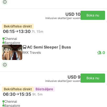
USD 10
Boka nu
Inklusive skatter
|
per vuxen
Bekräftelse direkt
06:15
13:30
7t. 15m
Chennai
Bangalore
AC Semi Sleeper | Buss
5.0
RKK Travels
USD 9
Boka nu
Inklusive skatter
|
per vuxen
Bekräftelse direkt
Bästsäljare
06:30
15:35
9t. 5m
Chennai
Bangalore