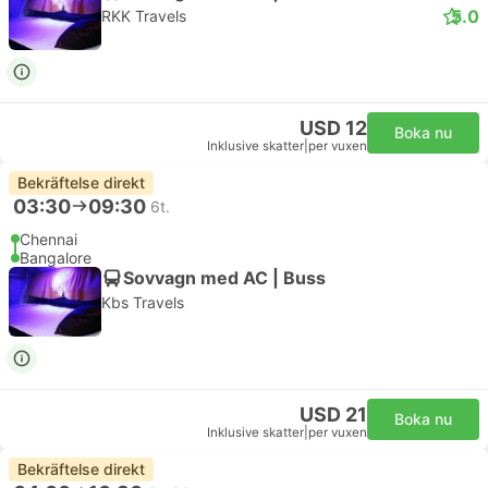
5.0
RKK Travels
USD 12
Boka nu
Inklusive skatter
|
per vuxen
Bekräftelse direkt
03:30
09:30
6t.
Chennai
Bangalore
Sovvagn med AC | Buss
Kbs Travels
USD 21
Boka nu
Inklusive skatter
|
per vuxen
Bekräftelse direkt