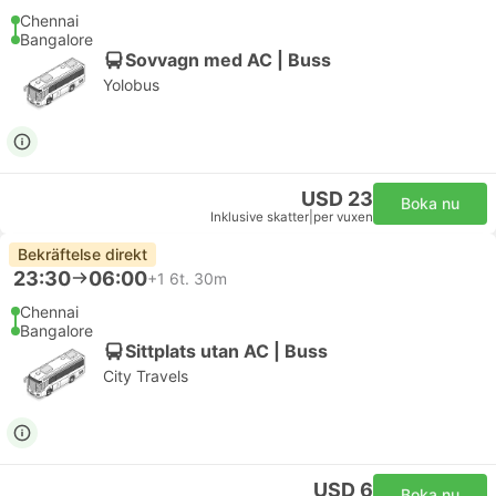
Chennai
Bangalore
Sovvagn med AC | Buss
Yolobus
USD 23
Boka nu
Inklusive skatter
|
per vuxen
Bekräftelse direkt
23:30
06:00
+1
6t. 30m
Chennai
Bangalore
Sittplats utan AC | Buss
City Travels
USD 6
Boka nu