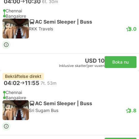
04:00
10:30
6t. 30m
Chennai
Bangalore
AC Semi Sleeper | Buss
5.0
RKK Travels
USD 10
Boka nu
Inklusive skatter
|
per vuxen
Bekräftelse direkt
04:02
11:55
7t. 53m
Chennai
Bangalore
AC Semi Sleeper | Buss
3.8
Sri Sugam Bus