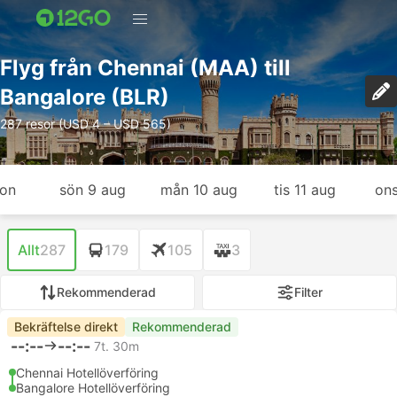
Flyg från Chennai (MAA) till
Bangalore (BLR)
287 resor (USD 4 – USD 565)
gon
sön 9 aug
mån 10 aug
tis 11 aug
ons
Allt
287
179
105
3
Rekommenderad
Filter
Bekräftelse direkt
Rekommenderad
--:--
--:--
7t. 30m
Chennai Hotellöverföring
Bangalore Hotellöverföring