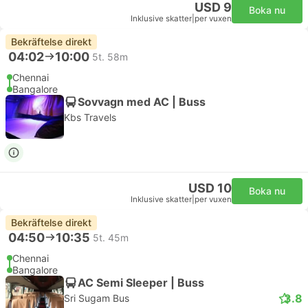
USD 9
Boka nu
Inklusive skatter
|
per vuxen
Bekräftelse direkt
04:02
10:00
5t. 58m
Chennai
Bangalore
Sovvagn med AC | Buss
Kbs Travels
USD 10
Boka nu
Inklusive skatter
|
per vuxen
Bekräftelse direkt
04:50
10:35
5t. 45m
Chennai
Bangalore
AC Semi Sleeper | Buss
3.8
Sri Sugam Bus