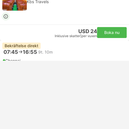
Kbs Travels
USD 24
Boka nu
Inklusive skatter
|
per vuxen
Bekräftelse direkt
07:45
16:55
9t. 10m
Chennai
Bangalore
AC Semi Sleeper | Buss
3.8
Sri Sugam Bus
USD 36
Boka nu
Inklusive skatter
|
per vuxen
Bekräftelse direkt
Bästsäljare
08:30
15:00
6t. 30m