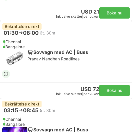
USD 21
Boka nu
Inklusive skatter
|
per vuxen
Bekräftelse direkt
01:30
08:00
6t. 30m
Chennai
Bangalore
Sovvagn med AC | Buss
Pranav Nandhan Roadlines
USD 72
Boka nu
Inklusive skatter
|
per vuxen
Bekräftelse direkt
03:15
08:45
5t. 30m
Chennai
Bangalore
Sovvagn med AC | Buss