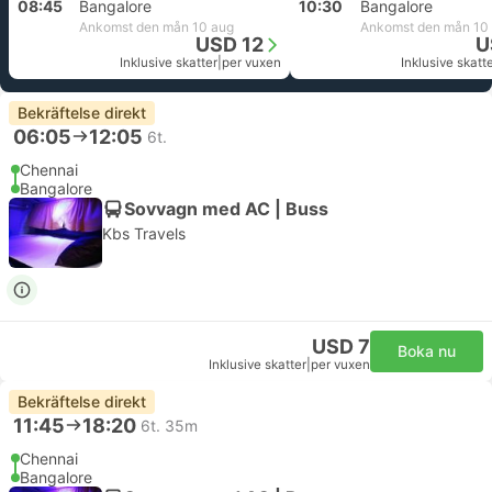
08:45
Bangalore
10:30
Bangalore
Ankomst den mån 10 aug
Ankomst den mån 10
USD 12
U
Inklusive skatter
|
per vuxen
Inklusive skatt
Bekräftelse direkt
06:05
12:05
6t.
Chennai
Bangalore
Sovvagn med AC | Buss
Kbs Travels
USD 7
Boka nu
Inklusive skatter
|
per vuxen
Bekräftelse direkt
11:45
18:20
6t. 35m
Chennai
Bangalore