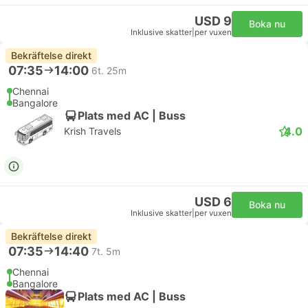
USD 9
Boka nu
Inklusive skatter
|
per vuxen
Bekräftelse direkt
07:35
14:00
6t. 25m
Chennai
Bangalore
Plats med AC | Buss
4.0
Krish Travels
USD 6
Boka nu
Inklusive skatter
|
per vuxen
Bekräftelse direkt
07:35
14:40
7t. 5m
Chennai
Bangalore
Plats med AC | Buss