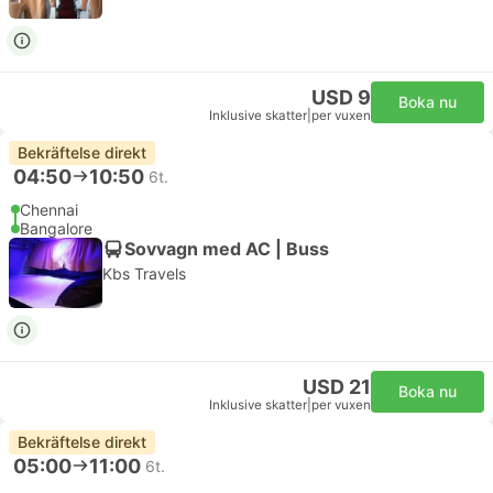
USD 9
Boka nu
Inklusive skatter
|
per vuxen
Bekräftelse direkt
04:50
10:50
6t.
Chennai
Bangalore
Sovvagn med AC | Buss
Kbs Travels
USD 21
Boka nu
Inklusive skatter
|
per vuxen
Bekräftelse direkt
05:00
11:00
6t.