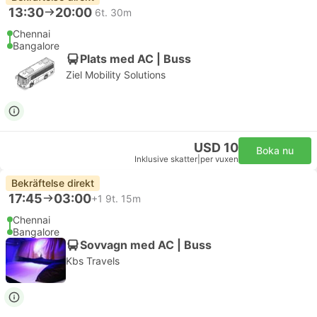
13:30
20:00
6t. 30m
Chennai
Bangalore
Plats med AC | Buss
Ziel Mobility Solutions
USD 10
Boka nu
Inklusive skatter
|
per vuxen
Bekräftelse direkt
17:45
03:00
+1
9t. 15m
Chennai
Bangalore
Sovvagn med AC | Buss
Kbs Travels