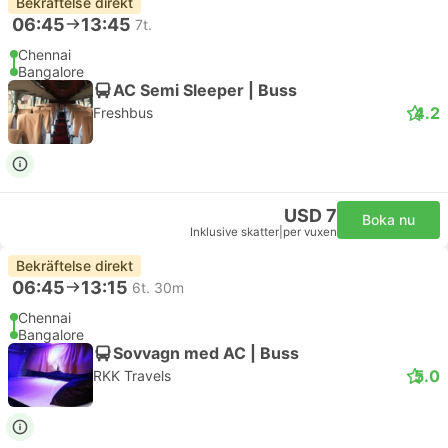
Bekräftelse direkt
06:45
13:45
7t.
Chennai
Bangalore
AC Semi Sleeper | Buss
4.2
Freshbus
USD 7
Boka nu
Inklusive skatter
|
per vuxen
Bekräftelse direkt
06:45
13:15
6t. 30m
Chennai
Bangalore
Sovvagn med AC | Buss
5.0
RKK Travels