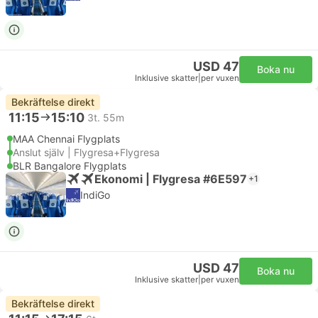
USD 47
Boka nu
Inklusive skatter
|
per vuxen
Bekräftelse direkt
11:15
15:10
3t. 55m
MAA Chennai Flygplats
Anslut själv | Flygresa+Flygresa
BLR Bangalore Flygplats
Ekonomi | Flygresa #6E597
+1
IndiGo
USD 47
Boka nu
Inklusive skatter
|
per vuxen
Bekräftelse direkt