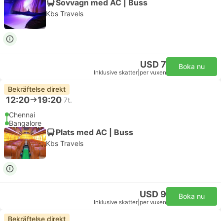
Sovvagn med AC | Buss
Kbs Travels
USD 7
Boka nu
Inklusive skatter
|
per vuxen
Bekräftelse direkt
12:20
19:20
7t.
Chennai
Bangalore
Plats med AC | Buss
Kbs Travels
USD 9
Boka nu
Inklusive skatter
|
per vuxen
Bekräftelse direkt