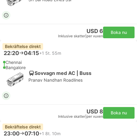
USD 6
Boka nu
Inklusive skatter
|
per vuxen
Bekräftelse direkt
22:20
04:15
+1
5t. 55m
Chennai
Bangalore
Sovvagn med AC | Buss
Pranav Nandhan Roadlines
USD 8
Boka nu
Inklusive skatter
|
per vuxen
Bekräftelse direkt
23:00
07:10
+1
8t. 10m