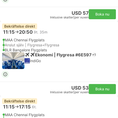
USD 57
Boka nu
Inklusive skatter
|
per vuxen
Bekräftelse direkt
11:15
20:50
9t. 35m
MAA Chennai Flygplats
Anslut själv | Flygresa+Flygresa
BLR Bangalore Flygplats
Ekonomi | Flygresa #6E597
+1
IndiGo
USD 53
Boka nu
Inklusive skatter
|
per vuxen
Bekräftelse direkt
11:15
17:15
6t.
MAA Chennai Flygplats