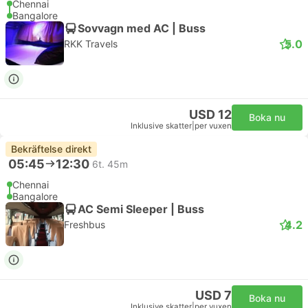
Chennai
Bangalore
Sovvagn med AC | Buss
5.0
RKK Travels
USD 12
Boka nu
Inklusive skatter
|
per vuxen
Bekräftelse direkt
05:45
12:30
6t. 45m
Chennai
Bangalore
AC Semi Sleeper | Buss
4.2
Freshbus
USD 7
Boka nu
Inklusive skatter
|
per vuxen