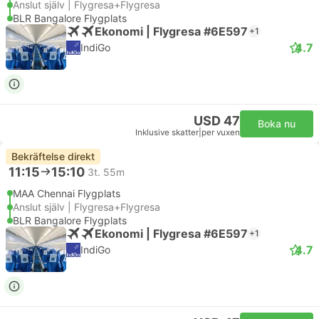
Anslut själv | Flygresa+Flygresa
BLR Bangalore Flygplats
Ekonomi | Flygresa #6E597
+1
4.7
IndiGo
USD 47
Boka nu
Inklusive skatter
|
per vuxen
Bekräftelse direkt
11:15
15:10
3t. 55m
MAA Chennai Flygplats
Anslut själv | Flygresa+Flygresa
BLR Bangalore Flygplats
Ekonomi | Flygresa #6E597
+1
4.7
IndiGo