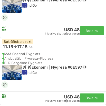
IndiGo
USD 48
Boka nu
Inklusive skatter
|
per vuxen
Bekräftelse direkt
11:15
17:15
6t.
MAA Chennai Flygplats
Anslut själv | Flygresa+Flygresa
BLR Bangalore Flygplats
Ekonomi | Flygresa #6E597
+1
IndiGo
USD 48
Boka nu
Inklusive skatter
|
per vuxen