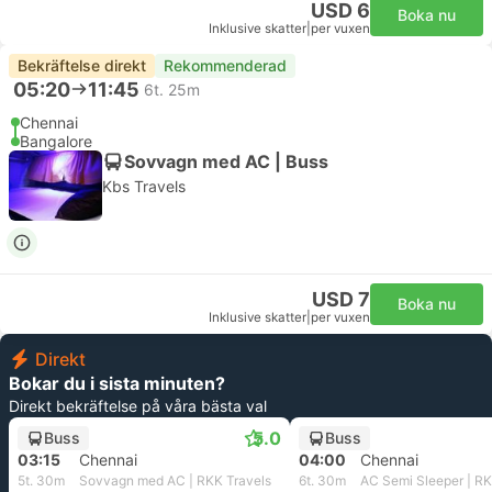
USD 6
Boka nu
Inklusive skatter
|
per vuxen
Bekräftelse direkt
Rekommenderad
05:20
11:45
6t. 25m
Chennai
Bangalore
Sovvagn med AC | Buss
Kbs Travels
USD 7
Boka nu
Inklusive skatter
|
per vuxen
Direkt
Bokar du i sista minuten?
Direkt bekräftelse på våra bästa val
5.0
Buss
Buss
03:15
Chennai
04:00
Chennai
5t. 30m
Sovvagn med AC | RKK Travels
6t. 30m
AC Semi Sleeper | RK