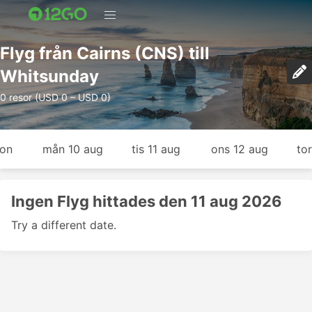
Flyg från Cairns (CNS) till
Whitsunday
0 resor (USD 0 – USD 0)
gon
mån 10 aug
tis 11 aug
ons 12 aug
to
Ingen Flyg hittades den 11 aug 2026
Try a different date.