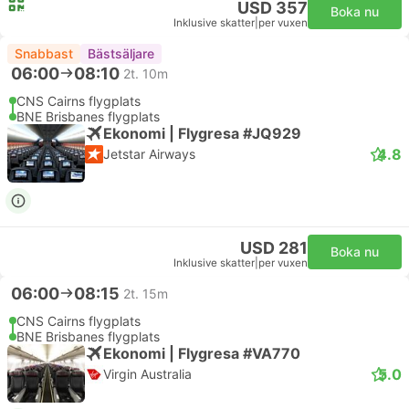
USD 357
Boka nu
Inklusive skatter
|
per vuxen
Snabbast
Bästsäljare
06:00
08:10
2t. 10m
CNS Cairns flygplats
BNE Brisbanes flygplats
Ekonomi | Flygresa #JQ929
4.8
Jetstar Airways
USD 281
Boka nu
Inklusive skatter
|
per vuxen
06:00
08:15
2t. 15m
CNS Cairns flygplats
BNE Brisbanes flygplats
Ekonomi | Flygresa #VA770
5.0
Virgin Australia