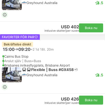
4.5
Greyhound Australia
USD 402
Boka nu
Inklusive skatter
|
per vuxen
FAVORITER FÖR PAR
Bekräftelse direkt
15:00
09:20
+2
1d 18t. 20m
Cairns Bus Stop
Anslut själv | Buss+Buss
Brisbanes inrikesflygplats, Brisbane Airport
Flexible | Buss #GX458
+1
4.5
Greyhound Australia
USD 426
Boka nu
Inklusive skatter
|
per vuxen