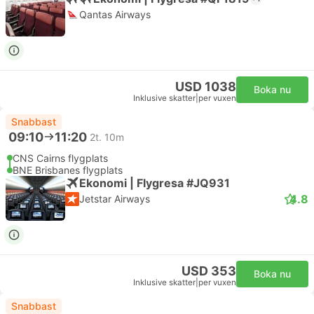
Qantas Airways
USD 1038
Boka nu
Inklusive skatter
|
per vuxen
Snabbast
09:10
11:20
2t. 10m
CNS Cairns flygplats
BNE Brisbanes flygplats
Ekonomi | Flygresa #JQ931
4.8
Jetstar Airways
USD 353
Boka nu
Inklusive skatter
|
per vuxen
Snabbast