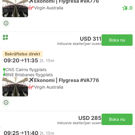
Ekonomi | Flygresa #VA776
4.0
Virgin Australia
USD 311
Boka nu
Inklusive skatter
|
per vuxen
Bekräftelse direkt
09:20
11:35
2t. 15m
CNS Cairns flygplats
BNE Brisbanes flygplats
Ekonomi | Flygresa #VA776
Virgin Australia
USD 285
Boka nu
Inklusive skatter
|
per vuxen
09:25
11:40
2t. 15m