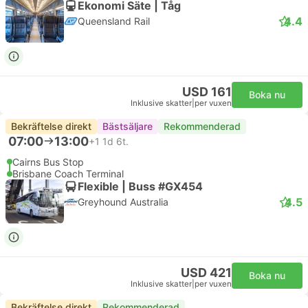
Ekonomi Säte | Tåg
4.4
Queensland Rail
USD 161
Boka nu
Inklusive skatter
|
per vuxen
Bekräftelse direkt
Bästsäljare
Rekommenderad
07:00
13:00
+1
1d 6t.
Cairns Bus Stop
Brisbane Coach Terminal
Flexible | Buss #GX454
4.5
Greyhound Australia
USD 421
Boka nu
Inklusive skatter
|
per vuxen
Bekräftelse direkt
Rekommenderad