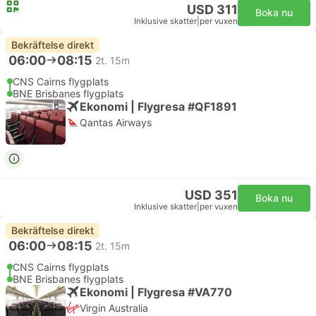
USD 311
Boka nu
Inklusive skatter
|
per vuxen
Bekräftelse direkt
06:00
08:15
2t. 15m
CNS Cairns flygplats
BNE Brisbanes flygplats
Ekonomi | Flygresa #QF1891
Qantas Airways
USD 351
Boka nu
Inklusive skatter
|
per vuxen
Bekräftelse direkt
06:00
08:15
2t. 15m
CNS Cairns flygplats
BNE Brisbanes flygplats
Ekonomi | Flygresa #VA770
Virgin Australia