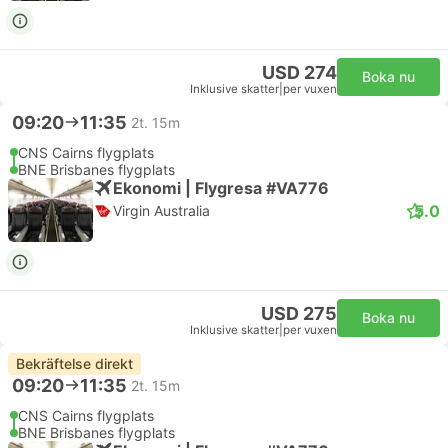
USD 274
Boka nu
Inklusive skatter
|
per vuxen
09:20
11:35
2t. 15m
CNS Cairns flygplats
BNE Brisbanes flygplats
Ekonomi | Flygresa #VA776
5.0
Virgin Australia
USD 275
Boka nu
Inklusive skatter
|
per vuxen
Bekräftelse direkt
09:20
11:35
2t. 15m
CNS Cairns flygplats
BNE Brisbanes flygplats