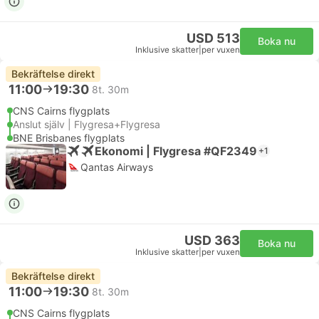
USD 513
Boka nu
Inklusive skatter
|
per vuxen
Bekräftelse direkt
11:00
19:30
8t. 30m
CNS Cairns flygplats
Anslut själv | Flygresa+Flygresa
BNE Brisbanes flygplats
Ekonomi | Flygresa #QF2349
+1
Qantas Airways
USD 363
Boka nu
Inklusive skatter
|
per vuxen
Bekräftelse direkt
11:00
19:30
8t. 30m
CNS Cairns flygplats