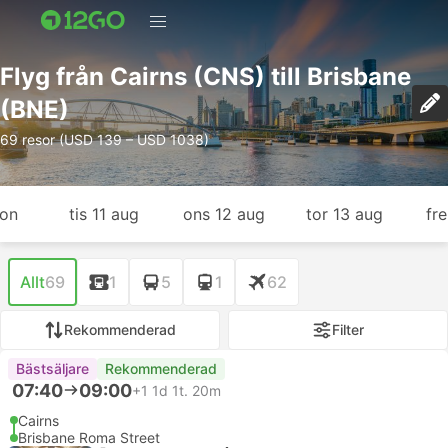
Flyg från Cairns (CNS) till Brisbane
(BNE)
69 resor (USD 139 – USD 1038)
gon
tis 11 aug
ons 12 aug
tor 13 aug
fr
Allt
69
1
5
1
62
Rekommenderad
Filter
Bästsäljare
Rekommenderad
07:40
09:00
+1
1d 1t. 20m
Cairns
Brisbane Roma Street