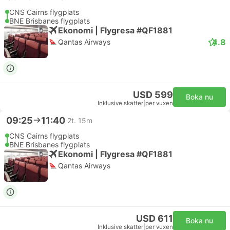
CNS Cairns flygplats
BNE Brisbanes flygplats
Ekonomi | Flygresa #QF1881
4.8
Qantas Airways
USD 599
Boka nu
Inklusive skatter
|
per vuxen
09:25
11:40
2t. 15m
CNS Cairns flygplats
BNE Brisbanes flygplats
Ekonomi | Flygresa #QF1881
Qantas Airways
USD 611
Boka nu
Inklusive skatter
|
per vuxen