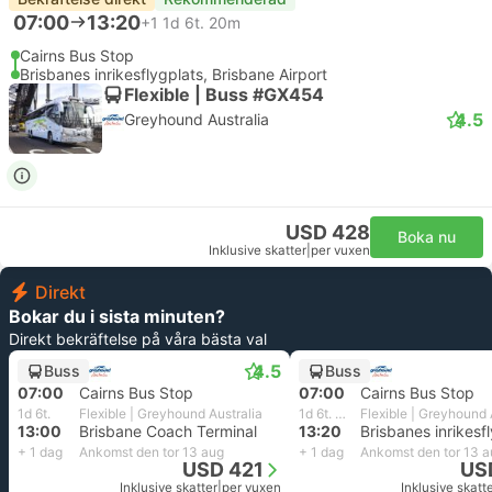
07:00
13:20
+1
1d 6t. 20m
Cairns Bus Stop
Brisbanes inrikesflygplats, Brisbane Airport
Flexible | Buss #GX454
4.5
Greyhound Australia
USD 428
Boka nu
Inklusive skatter
|
per vuxen
Direkt
Bokar du i sista minuten?
Direkt bekräftelse på våra bästa val
4.5
Buss
Buss
07:00
Cairns Bus Stop
07:00
Cairns Bus Stop
1d 6t.
Flexible | Greyhound Australia
1d 6t. 20m
Flexible | Greyhound 
13:00
Brisbane Coach Terminal
13:20
+ 1 dag
Ankomst den tor 13 aug
+ 1 dag
Ankomst den tor 13 a
USD 421
US
Inklusive skatter
|
per vuxen
Inklusive skatt