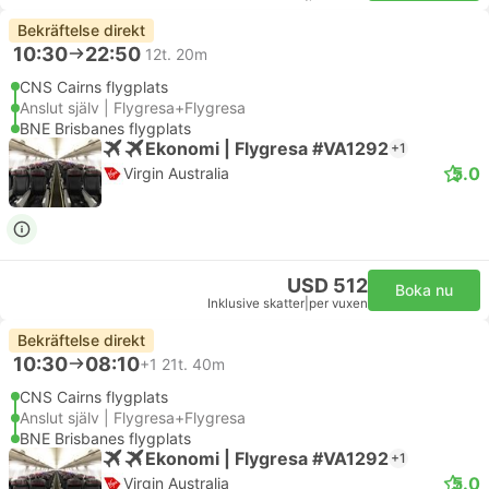
Bekräftelse direkt
10:30
22:50
12t. 20m
CNS Cairns flygplats
Anslut själv | Flygresa+Flygresa
BNE Brisbanes flygplats
Ekonomi | Flygresa #VA1292
+1
5.0
Virgin Australia
USD 512
Boka nu
Inklusive skatter
|
per vuxen
Bekräftelse direkt
10:30
08:10
+1
21t. 40m
CNS Cairns flygplats
Anslut själv | Flygresa+Flygresa
BNE Brisbanes flygplats
Ekonomi | Flygresa #VA1292
+1
5.0
Virgin Australia