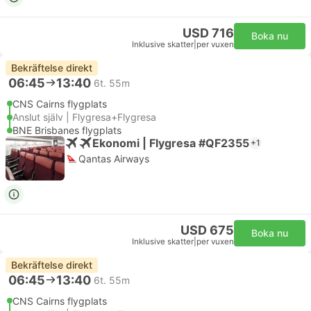
USD 716
Boka nu
Inklusive skatter
|
per vuxen
Bekräftelse direkt
06:45
13:40
6t. 55m
CNS Cairns flygplats
Anslut själv | Flygresa+Flygresa
BNE Brisbanes flygplats
Ekonomi | Flygresa #QF2355
+1
Qantas Airways
USD 675
Boka nu
Inklusive skatter
|
per vuxen
Bekräftelse direkt
06:45
13:40
6t. 55m
CNS Cairns flygplats