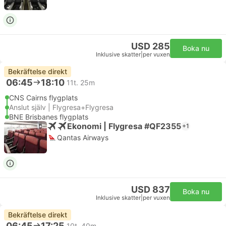
USD 285
Boka nu
Inklusive skatter
|
per vuxen
Bekräftelse direkt
06:45
18:10
11t. 25m
CNS Cairns flygplats
Anslut själv | Flygresa+Flygresa
BNE Brisbanes flygplats
Ekonomi | Flygresa #QF2355
+1
Qantas Airways
USD 837
Boka nu
Inklusive skatter
|
per vuxen
Bekräftelse direkt
06:45
17:25
10t. 40m