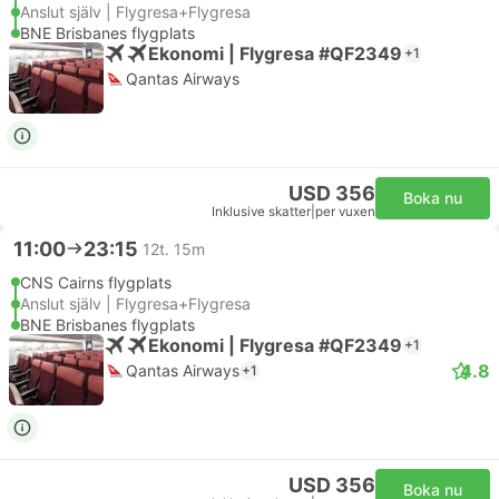
Anslut själv | Flygresa+Flygresa
BNE Brisbanes flygplats
Ekonomi | Flygresa #QF2349
+1
Qantas Airways
USD 356
Boka nu
Inklusive skatter
|
per vuxen
11:00
23:15
12t. 15m
CNS Cairns flygplats
Anslut själv | Flygresa+Flygresa
BNE Brisbanes flygplats
Ekonomi | Flygresa #QF2349
+1
4.8
Qantas Airways
+1
USD 356
Boka nu