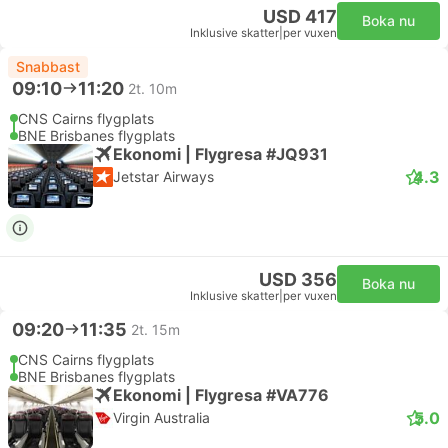
USD 417
Boka nu
Inklusive skatter
|
per vuxen
Snabbast
09:10
11:20
2t. 10m
CNS Cairns flygplats
BNE Brisbanes flygplats
Ekonomi | Flygresa #JQ931
4.3
Jetstar Airways
USD 356
Boka nu
Inklusive skatter
|
per vuxen
09:20
11:35
2t. 15m
CNS Cairns flygplats
BNE Brisbanes flygplats
Ekonomi | Flygresa #VA776
5.0
Virgin Australia