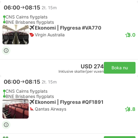
06:00
08:15
2t. 15m
CNS Cairns flygplats
BNE Brisbanes flygplats
Ekonomi | Flygresa #VA770
5.0
Virgin Australia
USD 274
Boka nu
Inklusive skatter
|
per vuxen
06:00
08:15
2t. 15m
CNS Cairns flygplats
BNE Brisbanes flygplats
Ekonomi | Flygresa #QF1891
4.8
Qantas Airways