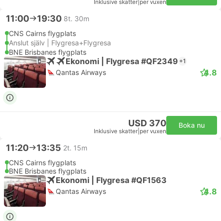
Inklusive skatter
|
per vuxen
11:00
19:30
8t. 30m
CNS Cairns flygplats
Anslut själv | Flygresa+Flygresa
BNE Brisbanes flygplats
Ekonomi | Flygresa #QF2349
+1
4.8
Qantas Airways
USD 370
Boka nu
Inklusive skatter
|
per vuxen
11:20
13:35
2t. 15m
CNS Cairns flygplats
BNE Brisbanes flygplats
Ekonomi | Flygresa #QF1563
4.8
Qantas Airways