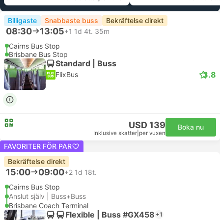
Billigaste
Snabbaste buss
Bekräftelse direkt
08:30
13:05
+1
1d 4t. 35m
Cairns Bus Stop
Brisbane Bus Stop
Standard | Buss
3.8
FlixBus
USD 139
Boka nu
Inklusive skatter
|
per vuxen
FAVORITER FÖR PAR
Bekräftelse direkt
15:00
09:00
+2
1d 18t.
Cairns Bus Stop
Anslut själv | Buss+Buss
Brisbane Coach Terminal
Flexible | Buss #GX458
+1