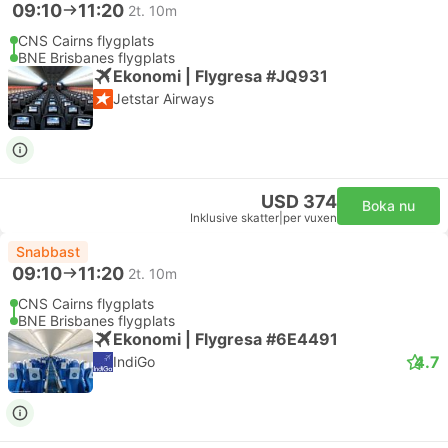
09:10
11:20
2t. 10m
CNS Cairns flygplats
BNE Brisbanes flygplats
Ekonomi | Flygresa #JQ931
Jetstar Airways
USD 374
Boka nu
Inklusive skatter
|
per vuxen
Snabbast
09:10
11:20
2t. 10m
CNS Cairns flygplats
BNE Brisbanes flygplats
Ekonomi | Flygresa #6E4491
4.7
IndiGo