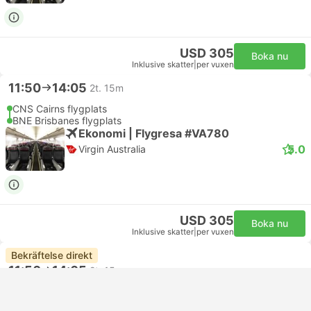
USD 305
Boka nu
Inklusive skatter
|
per vuxen
11:50
14:05
2t. 15m
CNS Cairns flygplats
BNE Brisbanes flygplats
Ekonomi | Flygresa #VA780
5.0
Virgin Australia
USD 305
Boka nu
Inklusive skatter
|
per vuxen
Bekräftelse direkt
11:50
14:05
2t. 15m
CNS Cairns flygplats
BNE Brisbanes flygplats