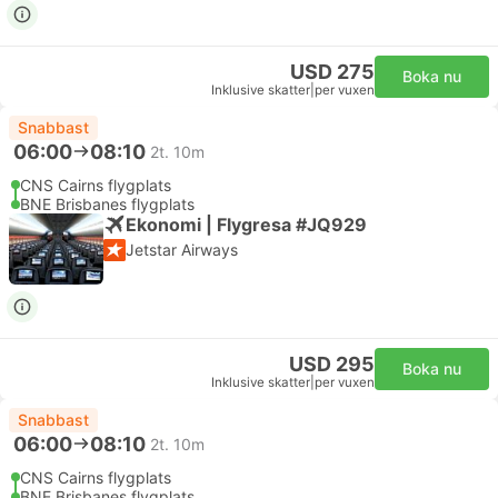
USD 275
Boka nu
Inklusive skatter
|
per vuxen
Snabbast
06:00
08:10
2t. 10m
CNS Cairns flygplats
BNE Brisbanes flygplats
Ekonomi | Flygresa #JQ929
Jetstar Airways
USD 295
Boka nu
Inklusive skatter
|
per vuxen
Snabbast
06:00
08:10
2t. 10m
CNS Cairns flygplats
BNE Brisbanes flygplats