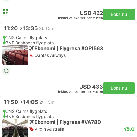
USD 422
Boka nu
Inklusive skatter
|
per vuxen
11:20
13:35
2t. 15m
CNS Cairns flygplats
BNE Brisbanes flygplats
Ekonomi | Flygresa #QF1563
Qantas Airways
USD 433
Boka nu
Inklusive skatter
|
per vuxen
11:50
14:05
2t. 15m
CNS Cairns flygplats
BNE Brisbanes flygplats
Ekonomi | Flygresa #VA780
5.0
Virgin Australia