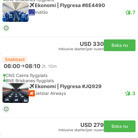
Ekonomi | Flygresa #6E4490
4.7
IndiGo
USD 330
Boka nu
Inklusive skatter
|
per vuxen
Snabbast
06:00
08:10
2t. 10m
CNS Cairns flygplats
BNE Brisbanes flygplats
Ekonomi | Flygresa #JQ929
4.3
Jetstar Airways
USD 279
Boka nu
Inklusive skatter
|
per vuxen