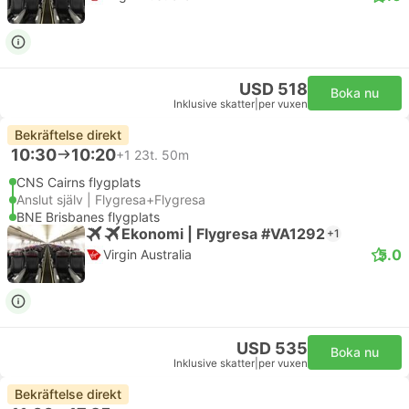
USD 518
Boka nu
Inklusive skatter
|
per vuxen
Bekräftelse direkt
10:30
10:20
+1
23t. 50m
CNS Cairns flygplats
Anslut själv | Flygresa+Flygresa
BNE Brisbanes flygplats
Ekonomi | Flygresa #VA1292
+1
5.0
Virgin Australia
USD 535
Boka nu
Inklusive skatter
|
per vuxen
Bekräftelse direkt