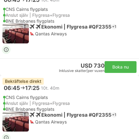
CNS Cairns flygplats
Anslut själv | Flygresa+Flygresa
BNE Brisbanes flygplats
Ekonomi | Flygresa #QF2355
+1
Qantas Airways
USD 730
Boka nu
Inklusive skatter
|
per vuxen
Bekräftelse direkt
06:45
17:25
10t. 40m
CNS Cairns flygplats
Anslut själv | Flygresa+Flygresa
BNE Brisbanes flygplats
Ekonomi | Flygresa #QF2355
+1
Qantas Airways