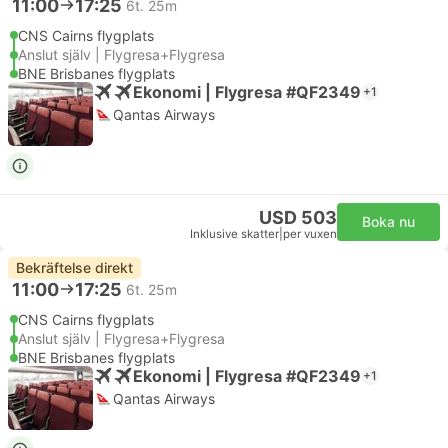
11:00
17:25
6t. 25m
CNS Cairns flygplats
Anslut själv | Flygresa+Flygresa
BNE Brisbanes flygplats
Ekonomi | Flygresa #QF2349
+1
Qantas Airways
USD 503
Boka nu
Inklusive skatter
|
per vuxen
Bekräftelse direkt
11:00
17:25
6t. 25m
CNS Cairns flygplats
Anslut själv | Flygresa+Flygresa
BNE Brisbanes flygplats
Ekonomi | Flygresa #QF2349
+1
Qantas Airways