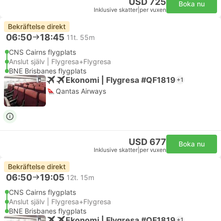
USD 725
Boka nu
Inklusive skatter
|
per vuxen
Bekräftelse direkt
06:50
18:45
11t. 55m
CNS Cairns flygplats
Anslut själv | Flygresa+Flygresa
BNE Brisbanes flygplats
Ekonomi | Flygresa #QF1819
+1
Qantas Airways
USD 677
Boka nu
Inklusive skatter
|
per vuxen
Bekräftelse direkt
06:50
19:05
12t. 15m
CNS Cairns flygplats
Anslut själv | Flygresa+Flygresa
BNE Brisbanes flygplats
Ekonomi | Flygresa #QF1819
+1