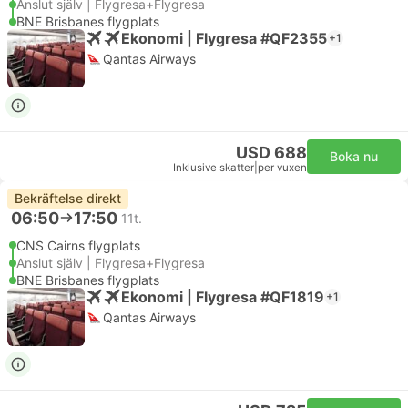
Anslut själv | Flygresa+Flygresa
BNE Brisbanes flygplats
Ekonomi | Flygresa #QF2355
+1
Qantas Airways
USD 688
Boka nu
Inklusive skatter
|
per vuxen
Bekräftelse direkt
06:50
17:50
11t.
CNS Cairns flygplats
Anslut själv | Flygresa+Flygresa
BNE Brisbanes flygplats
Ekonomi | Flygresa #QF1819
+1
Qantas Airways