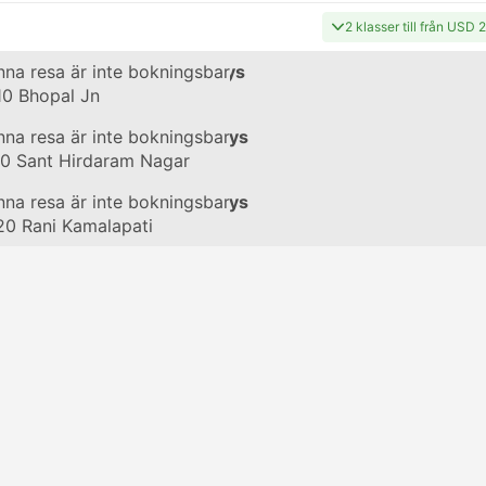
2 klasser till från USD 
g
na resa är inte bokningsbar
#11466
med Indian Railways
10
Bhopal Jn
g
na resa är inte bokningsbar
#19490
med Indian Railways
20
Sant Hirdaram Nagar
g
na resa är inte bokningsbar
#19484
med Indian Railways
20
Rani Kamalapati