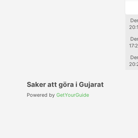
Tå
Den
20:
Tå
Den
17:
Tå
Den
20:
Saker att göra i Gujarat
Powered by
GetYourGuide