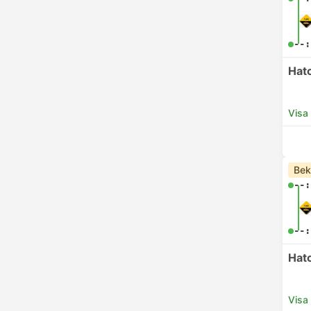
--:
Hat
Visa
Bek
--:
--:
Hat
Visa