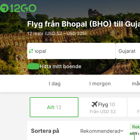
Flyg från Bhopal (BHO) till Guj
12 resor (USD 52 – USD 325)
Bhopal
Gujarat
Hitta mitt boende
I dag
I morgon
må
Flyg
10
Allt
12
Från USD 52
F
Re
Sortera på
Rekommenderad
09: