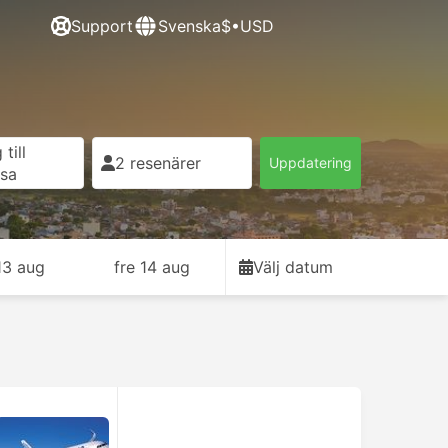
Support
Svenska
$•USD
till
2 resenärer
Uppdatering
esa
13 aug
fre 14 aug
Välj datum