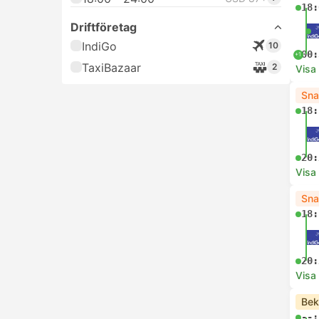
18:
Driftföretag
IndiGo
10
00:
+1
TaxiBazaar
2
Visa
Sna
18:
20:
Visa
Sna
18:
20:
Visa
Bek
--: