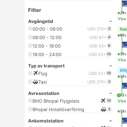
Filter
20:
Visa
Avgångstid
00:00 - 06:00
USD 270+
2
Re
09:
06:00 - 12:00
USD 87+
4
12:00 - 18:00
USD 53+
8
18:00 - 24:00
16:
USD 53+
10
Visa
Typ av transport
Bill
Flyg
USD 53+
10
18:
Taxi
USD 270+
2
Avresestation
02:
+1
BHO Bhopal Flygplats
10
Visa
Bhopal Hotellöverföring
2
18:
Ankomststation