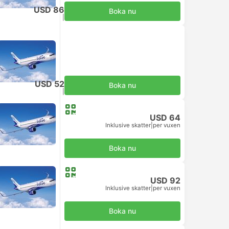
USD 86
Boka nu
Inklusive skatter
|
per vuxen
USD 52
Boka nu
Inklusive skatter
|
per vuxen
USD 64
Inklusive skatter
|
per vuxen
Boka nu
USD 92
Inklusive skatter
|
per vuxen
Boka nu