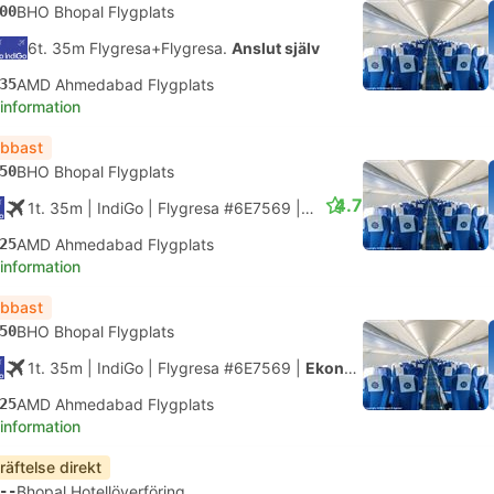
00
BHO Bhopal Flygplats
6t. 35m Flygresa+Flygresa.
Anslut själv
35
AMD Ahmedabad Flygplats
 information
bbast
50
BHO Bhopal Flygplats
4.7
1t. 35m
| IndiGo
|
Flygresa #6E7569
|
Ekonomi
25
AMD Ahmedabad Flygplats
 information
bbast
50
BHO Bhopal Flygplats
1t. 35m
| IndiGo
|
Flygresa #6E7569
|
Ekonomi
25
AMD Ahmedabad Flygplats
 information
räftelse direkt
--
Bhopal Hotellöverföring