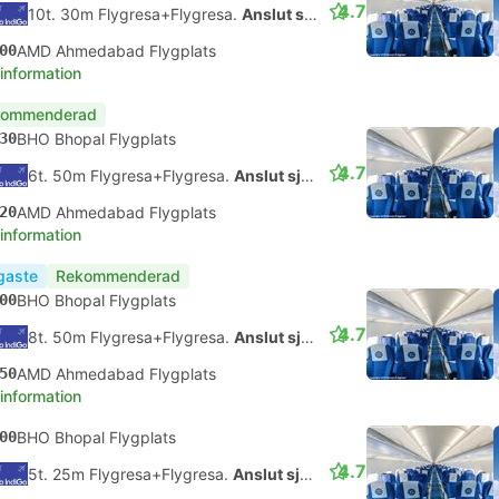
4.7
10t. 30m Flygresa+Flygresa.
Anslut själv
00
AMD Ahmedabad Flygplats
 information
kommenderad
30
BHO Bhopal Flygplats
4.7
6t. 50m Flygresa+Flygresa.
Anslut själv
20
AMD Ahmedabad Flygplats
 information
igaste
Rekommenderad
00
BHO Bhopal Flygplats
4.7
8t. 50m Flygresa+Flygresa.
Anslut själv
50
AMD Ahmedabad Flygplats
 information
00
BHO Bhopal Flygplats
4.7
5t. 25m Flygresa+Flygresa.
Anslut själv