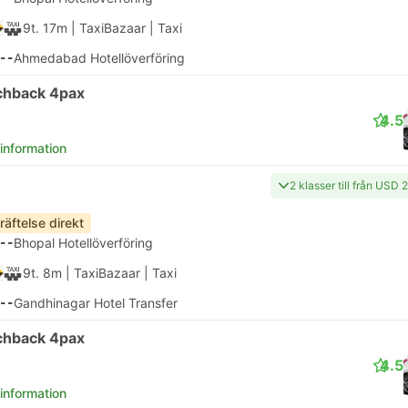
9t. 17m
| TaxiBazaar
|
Taxi
--
Ahmedabad Hotellöverföring
chback 4pax
4.5
 information
2 klasser till från USD 
räftelse direkt
--
Bhopal Hotellöverföring
9t. 8m
| TaxiBazaar
|
Taxi
--
Gandhinagar Hotel Transfer
chback 4pax
4.5
 information