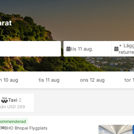
arat
+ Lägg 
tis 11 aug.
returr
n 10 aug
tis 11 aug
ons 12 aug
tor 
Taxi
2
rån USD 269
kommenderad
30
BHO Bhopal Flygplats