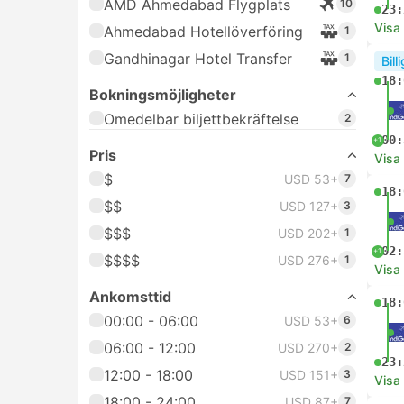
AMD Ahmedabad Flygplats
10
23:
Visa
Ahmedabad Hotellöverföring
1
Gandhinagar Hotel Transfer
1
Bill
18:
Bokningsmöjligheter
Omedelbar biljettbekräftelse
2
00:
+1
Pris
Visa
$
USD 53+
7
18:
$$
USD 127+
3
$$$
USD 202+
1
02:
+1
$$$$
USD 276+
1
Visa
Ankomsttid
18:
00:00 - 06:00
USD 53+
6
06:00 - 12:00
USD 270+
2
23:
12:00 - 18:00
USD 151+
3
Visa
18:00 - 24:00
USD 87+
7