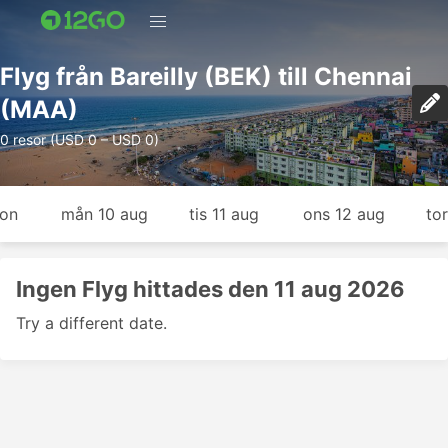
Flyg från Bareilly (BEK) till Chennai
(MAA)
0 resor (USD 0 – USD 0)
gon
mån 10 aug
tis 11 aug
ons 12 aug
to
Ingen Flyg hittades den 11 aug 2026
Try a different date.