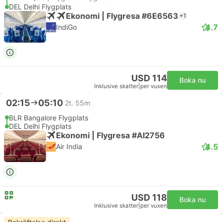
DEL Delhi Flygplats
Ekonomi | Flygresa #6E6563
+1
4.7
IndiGo
USD 114
Boka nu
Inklusive skatter
|
per vuxen
02:15
05:10
2t. 55m
BLR Bangalore Flygplats
DEL Delhi Flygplats
Ekonomi | Flygresa #AI2756
4.5
Air India
USD 118
Boka nu
Inklusive skatter
|
per vuxen