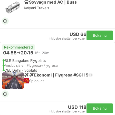
Sovvagn med AC | Buss
Kalyani Travels
USD 66
Boka nu
Inklusive skatter
|
per vuxen
Rekommenderad
04:55
20:15
15t. 20m
BLR Bangalore Flygplats
Anslut själv | Flygresa+Flygresa
DEL Delhi Flygplats
Ekonomi | Flygresa #SG115
+1
SpiceJet
USD 118
Boka nu
Inklusive skatter
|
per vuxen