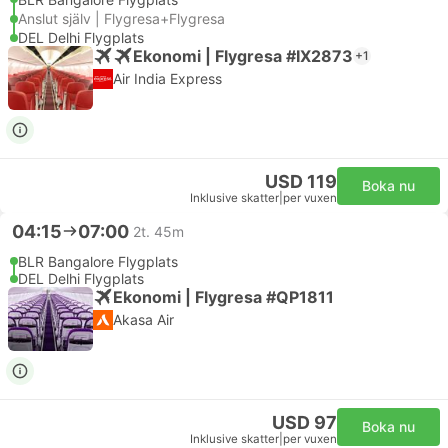
Anslut själv | Flygresa+Flygresa
DEL Delhi Flygplats
Ekonomi | Flygresa #IX2873
+1
Air India Express
USD 119
Boka nu
Inklusive skatter
|
per vuxen
04:15
07:00
2t. 45m
BLR Bangalore Flygplats
DEL Delhi Flygplats
Ekonomi | Flygresa #QP1811
Akasa Air
USD 97
Boka nu
Inklusive skatter
|
per vuxen