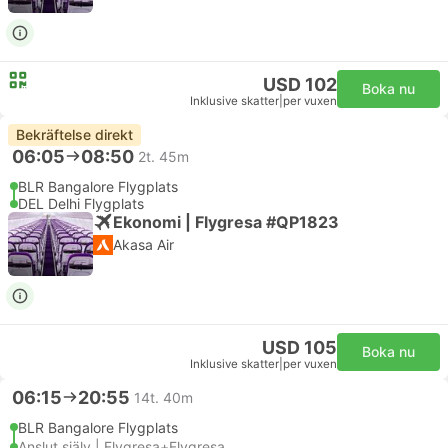
USD 102
Boka nu
Inklusive skatter
|
per vuxen
Bekräftelse direkt
06:05
08:50
2t. 45m
BLR Bangalore Flygplats
DEL Delhi Flygplats
Ekonomi | Flygresa #QP1823
Akasa Air
USD 105
Boka nu
Inklusive skatter
|
per vuxen
06:15
20:55
14t. 40m
BLR Bangalore Flygplats
Anslut själv | Flygresa+Flygresa