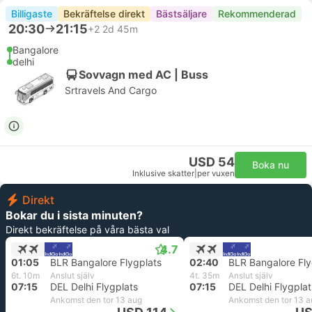
Billigaste
Bekräftelse direkt
Bästsäljare
Rekommenderad
20:30
21:15
+2
2d 45m
Bangalore
delhi
Sovvagn med AC | Buss
Srtravels And Cargo
USD 54
Boka nu
Inklusive skatter
|
per vuxen
Direkt
Bokar du i sista minuten?
Direkt bekräftelse på våra bästa val
4.7
01:05
BLR Bangalore Flygplats
02:40
BLR Bangalore Fly
6t. 10m
Anslut själv
4t. 35m
Anslut själv
07:15
DEL Delhi Flygplats
07:15
DEL Delhi Flygplat
Ankomst den tor 13 aug
Ankomst den tor 13 a