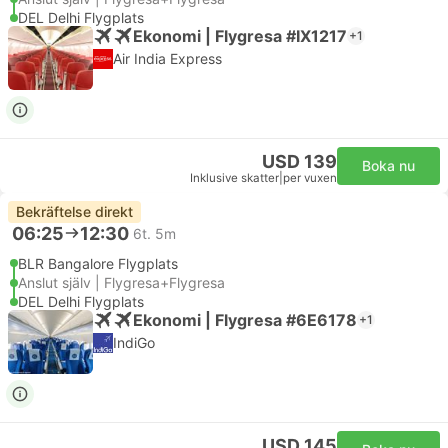
DEL Delhi Flygplats
Ekonomi | Flygresa #IX1217
+1
Air India Express
USD 139
Boka nu
Inklusive skatter
|
per vuxen
Bekräftelse direkt
06:25
12:30
6t. 5m
BLR Bangalore Flygplats
Anslut själv | Flygresa+Flygresa
DEL Delhi Flygplats
Ekonomi | Flygresa #6E6178
+1
IndiGo
USD 145