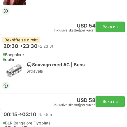
USD 54
Boka nu
Inklusive skatter
|
per vuxen
Bekräftelse direkt
20:30
23:30
+2
2d 3t.
Bangalore
delhi
Sovvagn med AC | Buss
Srtravels
USD 58
Boka nu
Inklusive skatter
|
per vuxen
00:15
03:10
2t. 55m
BLR Bangalore Flygplats