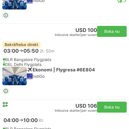
4.7
IndiGo
USD 100
Boka nu
Inklusive skatter
|
per vuxen
Bekräftelse direkt
03:00
05:50
2t. 50m
BLR Bangalore Flygplats
DEL Delhi Flygplats
Ekonomi | Flygresa #6E804
IndiGo
USD 106
Boka nu
Inklusive skatter
|
per vuxen
04:00
10:00
6t.
BLR Bangalore Flygplats