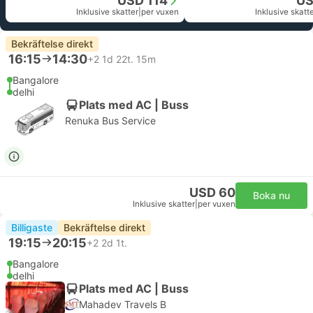
USD 114
US
Inklusive skatter
|
per vuxen
Inklusive skatt
Bekräftelse direkt
16:15
14:30
+2
1d 22t. 15m
Bangalore
delhi
Plats med AC | Buss
Renuka Bus Service
USD 60
Boka nu
Inklusive skatter
|
per vuxen
Billigaste
Bekräftelse direkt
19:15
20:15
+2
2d 1t.
Bangalore
delhi
Plats med AC | Buss
Mahadev Travels B