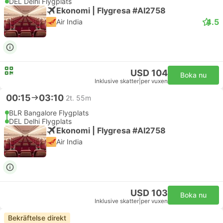
DEL Delhi Flygplats
Ekonomi | Flygresa #AI2758
4.5
Air India
USD 104
Boka nu
Inklusive skatter
|
per vuxen
00:15
03:10
2t. 55m
BLR Bangalore Flygplats
DEL Delhi Flygplats
Ekonomi | Flygresa #AI2758
Air India
USD 103
Boka nu
Inklusive skatter
|
per vuxen
Bekräftelse direkt