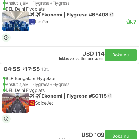
Anslut själv | Flygresa+Flygresa
DEL Delhi Flygplats
Ekonomi | Flygresa #6E408
+1
4.7
IndiGo
USD 114
Boka nu
Inklusive skatter
|
per vuxen
04:55
17:55
13t.
BLR Bangalore Flygplats
Anslut själv | Flygresa+Flygresa
DEL Delhi Flygplats
Ekonomi | Flygresa #SG115
+1
SpiceJet
USD 109
Boka nu