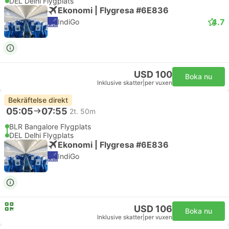
DEL Delhi Flygplats
Ekonomi | Flygresa #6E836
4.7
IndiGo
USD 100
Boka nu
Inklusive skatter
|
per vuxen
Bekräftelse direkt
05:05
07:55
2t. 50m
BLR Bangalore Flygplats
DEL Delhi Flygplats
Ekonomi | Flygresa #6E836
IndiGo
USD 106
Boka nu
Inklusive skatter
|
per vuxen