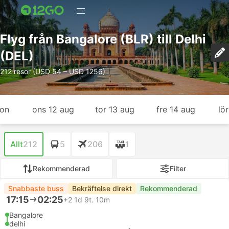
Flyg från Bangalore (BLR) till Delhi
(DEL)
212 resor (USD 54 – USD 1256)
gon
ons 12 aug
tor 13 aug
fre 14 aug
lö
Allt
212
5
206
1
Rekommenderad
Filter
Snabbaste buss
Bekräftelse direkt
Rekommenderad
17:15
02:25
+2
1d 9t. 10m
Bangalore
delhi