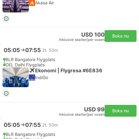
Akasa Air
USD 100
Boka nu
Inklusive skatter
|
per vuxen
05:05
07:55
2t. 50m
BLR Bangalore Flygplats
DEL Delhi Flygplats
Ekonomi | Flygresa #6E836
IndiGo
USD 99
Boka nu
Inklusive skatter
|
per vuxen
05:05
07:55
2t. 50m
BLR Bangalore Flygplats