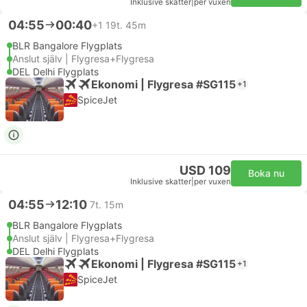
Inklusive skatter
|
per vuxen
04:55
00:40
+1
19t. 45m
BLR Bangalore Flygplats
Anslut själv | Flygresa+Flygresa
DEL Delhi Flygplats
Ekonomi | Flygresa #SG115
+1
SpiceJet
USD 109
Boka nu
Inklusive skatter
|
per vuxen
04:55
12:10
7t. 15m
BLR Bangalore Flygplats
Anslut själv | Flygresa+Flygresa
DEL Delhi Flygplats
Ekonomi | Flygresa #SG115
+1
SpiceJet