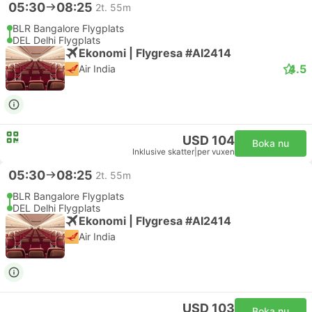
05:30
08:25
2t. 55m
BLR Bangalore Flygplats
DEL Delhi Flygplats
Ekonomi | Flygresa #AI2414
4.5
Air India
USD 104
Boka nu
Inklusive skatter
|
per vuxen
05:30
08:25
2t. 55m
BLR Bangalore Flygplats
DEL Delhi Flygplats
Ekonomi | Flygresa #AI2414
Air India
USD 103
Boka nu