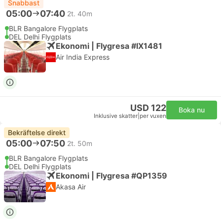
Snabbast
05:00
07:40
2t. 40m
BLR Bangalore Flygplats
DEL Delhi Flygplats
Ekonomi | Flygresa #IX1481
Air India Express
USD 122
Boka nu
Inklusive skatter
|
per vuxen
Bekräftelse direkt
05:00
07:50
2t. 50m
BLR Bangalore Flygplats
DEL Delhi Flygplats
Ekonomi | Flygresa #QP1359
Akasa Air