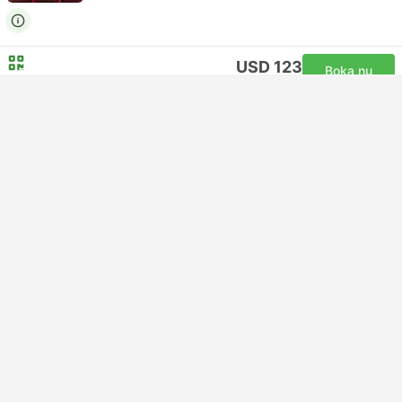
USD 123
Boka nu
Inklusive skatter
|
per vuxen
07:00
09:50
2t. 50m
BLR Bangalore Flygplats
DEL Delhi Flygplats
Ekonomi | Flygresa #6E844
IndiGo
USD 103
Boka nu
Inklusive skatter
|
per vuxen
07:00
09:50
2t. 50m
BLR Bangalore Flygplats
DEL Delhi Flygplats
Ekonomi | Flygresa #6E844