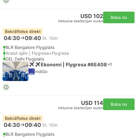
USD 102
Boka nu
Inklusive skatter
|
per vuxen
Bekräftelse direkt
04:30
09:40
5t. 10m
BLR Bangalore Flygplats
Anslut själv | Flygresa+Flygresa
DEL Delhi Flygplats
Ekonomi | Flygresa #6E408
+1
IndiGo
USD 114
Boka nu
Inklusive skatter
|
per vuxen
Bekräftelse direkt
04:30
09:40
5t. 10m
BLR Bangalore Flygplats