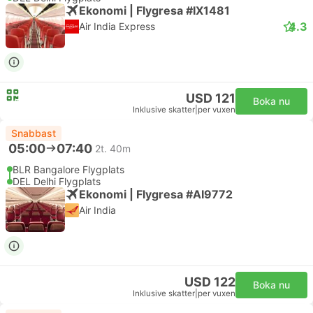
Ekonomi | Flygresa #IX1481
4.3
Air India Express
USD 121
Boka nu
Inklusive skatter
|
per vuxen
Snabbast
05:00
07:40
2t. 40m
BLR Bangalore Flygplats
DEL Delhi Flygplats
Ekonomi | Flygresa #AI9772
Air India
USD 122
Boka nu
Inklusive skatter
|
per vuxen