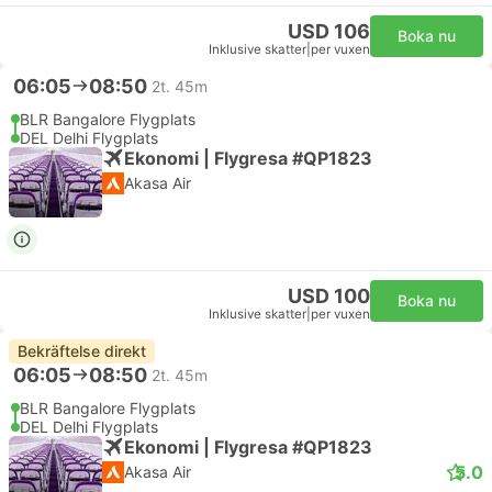
USD 106
Boka nu
Inklusive skatter
|
per vuxen
06:05
08:50
2t. 45m
BLR Bangalore Flygplats
DEL Delhi Flygplats
Ekonomi | Flygresa #QP1823
Akasa Air
USD 100
Boka nu
Inklusive skatter
|
per vuxen
Bekräftelse direkt
06:05
08:50
2t. 45m
BLR Bangalore Flygplats
DEL Delhi Flygplats
Ekonomi | Flygresa #QP1823
5.0
Akasa Air