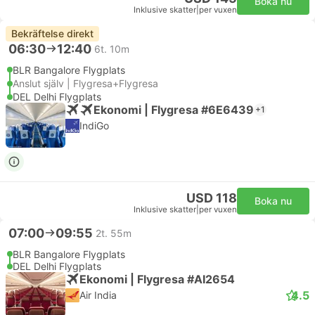
Boka nu
Inklusive skatter
|
per vuxen
Bekräftelse direkt
06:30
12:40
6t. 10m
BLR Bangalore Flygplats
Anslut själv | Flygresa+Flygresa
DEL Delhi Flygplats
Ekonomi | Flygresa #6E6439
+1
IndiGo
USD 118
Boka nu
Inklusive skatter
|
per vuxen
07:00
09:55
2t. 55m
BLR Bangalore Flygplats
DEL Delhi Flygplats
Ekonomi | Flygresa #AI2654
4.5
Air India