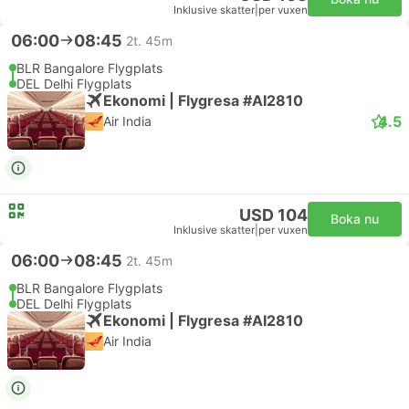
Inklusive skatter
|
per vuxen
06:00
08:45
2t. 45m
BLR Bangalore Flygplats
DEL Delhi Flygplats
Ekonomi | Flygresa #AI2810
4.5
Air India
USD 104
Boka nu
Inklusive skatter
|
per vuxen
06:00
08:45
2t. 45m
BLR Bangalore Flygplats
DEL Delhi Flygplats
Ekonomi | Flygresa #AI2810
Air India