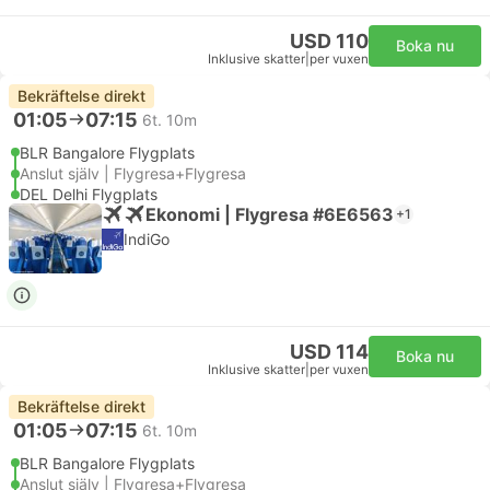
USD 110
Boka nu
Inklusive skatter
|
per vuxen
Bekräftelse direkt
01:05
07:15
6t. 10m
BLR Bangalore Flygplats
Anslut själv | Flygresa+Flygresa
DEL Delhi Flygplats
Ekonomi | Flygresa #6E6563
+1
IndiGo
USD 114
Boka nu
Inklusive skatter
|
per vuxen
Bekräftelse direkt
01:05
07:15
6t. 10m
BLR Bangalore Flygplats
Anslut själv | Flygresa+Flygresa