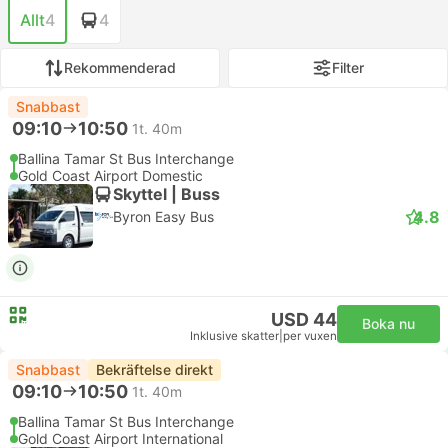
Allt
4
4
Rekommenderad
Filter
Snabbast
09:10
10:50
1t. 40m
Ballina Tamar St Bus Interchange
Gold Coast Airport Domestic
Skyttel | Buss
4.8
Byron Easy Bus
USD 44
Boka nu
Inklusive skatter
|
per vuxen
Snabbast
Bekräftelse direkt
09:10
10:50
1t. 40m
Ballina Tamar St Bus Interchange
Gold Coast Airport International