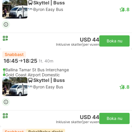
Skyttel | Buss
4.8
Byron Easy Bus
USD 44
Boka nu
Inklusive skatter
|
per vuxen
Snabbast
16:45
18:25
1t. 40m
Ballina Tamar St Bus Interchange
Gold Coast Airport Domestic
Skyttel | Buss
4.8
Byron Easy Bus
USD 44
Boka nu
Inklusive skatter
|
per vuxen
Snabbast
Bekräftelse direkt