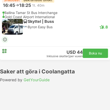
16:45
18:25
1t. 40m
Ballina Tamar St Bus Interchange
Gold Coast Airport International
Skyttel | Buss
4.8
Byron Easy Bus
USD 44
Boka nu
Inklusive skatter
|
per vuxen
Saker att göra i Coolangatta
Powered by
GetYourGuide