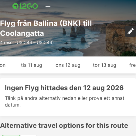
Flyg från Ballina (BNK) till
Coolangatta
4 resor (USD 44 – USD 44)
gon
tis 11 aug
ons 12 aug
tor 13 aug
fr
Ingen Flyg hittades den 12 aug 2026
Tänk på andra alternativ nedan eller prova ett annat
datum.
Alternative travel options for this route