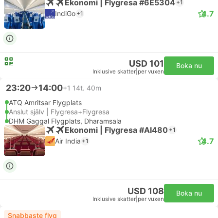
Ekonomi | Flygresa #6E5304
+1
4.7
IndiGo
+1
USD 101
Boka nu
Inklusive skatter
|
per vuxen
23:20
14:00
+1
14t. 40m
ATQ Amritsar Flygplats
Anslut själv | Flygresa+Flygresa
DHM Gaggal Flygplats, Dharamsala
Ekonomi | Flygresa #AI480
+1
4.7
Air India
+1
USD 108
Boka nu
Inklusive skatter
|
per vuxen
Snabbaste flyg