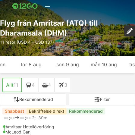
Flyg från Amritsar (ATQ) till
Dharamsala (DHM)
11 resor (USD 4 – USD 137)
gon
lör 8 aug
sön 9 aug
mån 10 aug
ti
Allt
11
4
4
3
Rekommenderad
Filter
Snabbast
Bekräftelse direkt
Rekommenderad
--:--
--:--
2t. 30m
Amritsar Hotellöverföring
McLeod Ganj