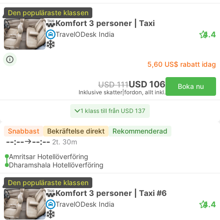
Den populäraste klassen
Komfort 3 personer | Taxi
4.4
TravelODesk India
5,60 US$ rabatt idag
USD 106
USD 111
Boka nu
Inklusive skatter
|
fordon, allt inkl.
1 klass till från USD 137
Snabbast
Bekräftelse direkt
Rekommenderad
--:--
--:--
2t. 30m
Amritsar Hotellöverföring
Dharamshala Hotellöverföring
Den populäraste klassen
Komfort 3 personer | Taxi #6
4.4
TravelODesk India