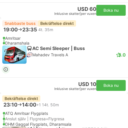
USD 60
Boka nu
Inklusive skatter
|
per vuxen
Snabbaste buss
Bekräftelse direkt
19:00
23:35
4t. 35m
Amritsar
Dharamshala
AC Semi Sleeper | Buss
5.0
Mahadev Travels A
USD 10
Boka nu
Inklusive skatter
|
per vuxen
Bekräftelse direkt
23:10
14:00
+1
14t. 50m
ATQ Amritsar Flygplats
Anslut själv | Flygresa+Flygresa
DHM Gaggal Flygplats, Dharamsala