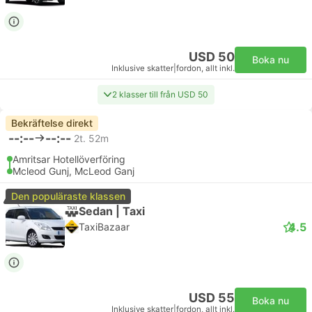
USD 50
Boka nu
Inklusive skatter
|
fordon, allt inkl.
2 klasser till från USD 50
Bekräftelse direkt
--:--
--:--
2t. 52m
Amritsar Hotellöverföring
Mcleod Gunj, McLeod Ganj
Den populäraste klassen
Sedan | Taxi
4.5
TaxiBazaar
USD 55
Boka nu
Inklusive skatter
|
fordon, allt inkl.