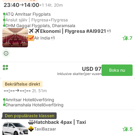
23:40
14:00
+1
14t. 20m
ATQ Amritsar Flygplats
Anslut själv | Flygresa+Flygresa
DHM Gaggal Flygplats, Dharamsala
Ekonomi | Flygresa #AI9921
+1
4.7
Air India
+1
USD 97
Boka nu
Inklusive skatter
|
per vuxen
Bekräftelse direkt
--:--
--:--
2t. 51m
Amritsar Hotellöverföring
Dharamshala Hotellöverföring
Den populäraste klassen
Hatchback 4pax | Taxi
4.5
TaxiBazaar