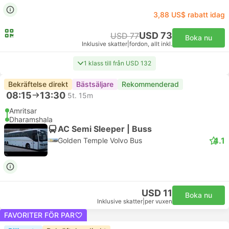
3,88 US$ rabatt idag
USD 73
USD 77
Boka nu
Inklusive skatter
|
fordon, allt inkl.
1 klass till från USD 132
Bekräftelse direkt
Bästsäljare
Rekommenderad
08:15
13:30
5t. 15m
Amritsar
Dharamshala
AC Semi Sleeper | Buss
4.1
Golden Temple Volvo Bus
USD 11
Boka nu
Inklusive skatter
|
per vuxen
FAVORITER FÖR PAR