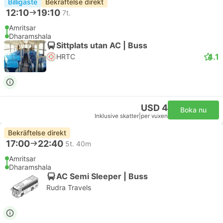
Billigaste
Bekräftelse direkt
12:10
19:10
7t.
Amritsar
Dharamshala
Sittplats utan AC | Buss
4.1
HRTC
USD 4
Boka nu
Inklusive skatter
|
per vuxen
Bekräftelse direkt
17:00
22:40
5t. 40m
Amritsar
Dharamshala
AC Semi Sleeper | Buss
Rudra Travels