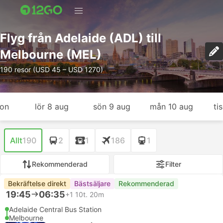
Flyg från Adelaide (ADL) till
Melbourne (MEL)
190 resor (USD 45 – USD 1270)
gon
lör 8 aug
sön 9 aug
mån 10 aug
ti
Allt
190
2
1
186
1
Rekommenderad
Filter
Bekräftelse direkt
Bästsäljare
Rekommenderad
19:45
06:35
+1
10t. 20m
Adelaide Central Bus Station
Melbourne