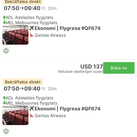
Bekräftelse direkt
07:50
09:40
1t. 20m
ADL Adelaides flygplats
MEL Melbournes flygplats
Ekonomi | Flygresa #QF674
Qantas Airways
USD 137
Boka nu
Inklusive skatter
|
per vuxen
Bekräftelse direkt
07:50
09:40
1t. 20m
ADL Adelaides flygplats
MEL Melbournes flygplats
Ekonomi | Flygresa #QF674
Qantas Airways