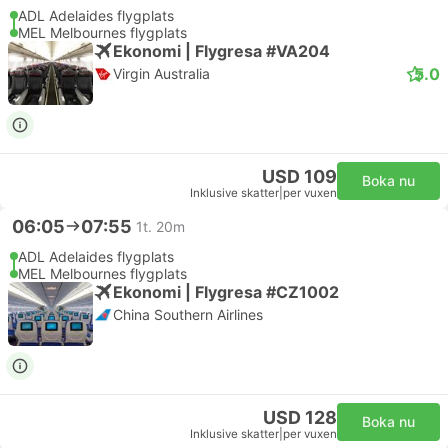
ADL Adelaides flygplats
MEL Melbournes flygplats
Ekonomi | Flygresa #VA204
5.0
Virgin Australia
USD 109
Boka nu
Inklusive skatter
|
per vuxen
06:05
07:55
1t. 20m
ADL Adelaides flygplats
MEL Melbournes flygplats
Ekonomi | Flygresa #CZ1002
China Southern Airlines
USD 128
Boka nu
Inklusive skatter
|
per vuxen