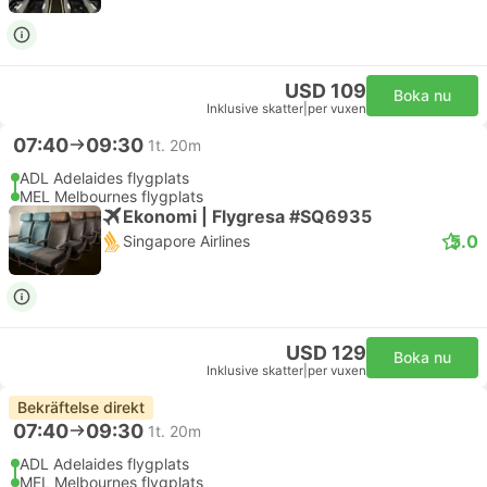
USD 109
Boka nu
Inklusive skatter
|
per vuxen
07:40
09:30
1t. 20m
ADL Adelaides flygplats
MEL Melbournes flygplats
Ekonomi | Flygresa #SQ6935
5.0
Singapore Airlines
USD 129
Boka nu
Inklusive skatter
|
per vuxen
Bekräftelse direkt
07:40
09:30
1t. 20m
ADL Adelaides flygplats
MEL Melbournes flygplats