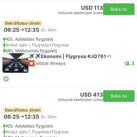
USD 113
Boka nu
Inklusive skatter
|
per vuxen
Bekräftelse direkt
06:25
12:35
5t. 40m
ADL Adelaides flygplats
Anslut själv | Flygresa+Flygresa
MEL Melbournes flygplats
Ekonomi | Flygresa #JQ761
+1
4.3
Jetstar Airways
USD 413
Boka nu
Inklusive skatter
|
per vuxen
Bekräftelse direkt
06:25
12:35
5t. 40m
ADL Adelaides flygplats
Anslut själv | Flygresa+Flygresa