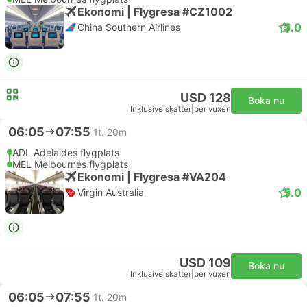
Ekonomi | Flygresa #CZ1002
5.0
China Southern Airlines
USD 128
Boka nu
Inklusive skatter
|
per vuxen
06:05
07:55
1t. 20m
ADL Adelaides flygplats
MEL Melbournes flygplats
Ekonomi | Flygresa #VA204
5.0
Virgin Australia
USD 109
Boka nu
Inklusive skatter
|
per vuxen
06:05
07:55
1t. 20m