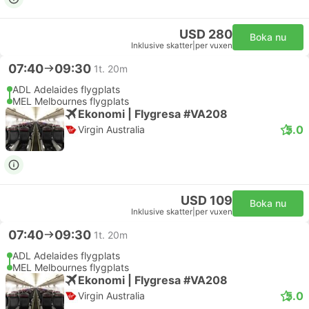
USD 280
Boka nu
Inklusive skatter
|
per vuxen
07:40
09:30
1t. 20m
ADL Adelaides flygplats
MEL Melbournes flygplats
Ekonomi | Flygresa #VA208
5.0
Virgin Australia
USD 109
Boka nu
Inklusive skatter
|
per vuxen
07:40
09:30
1t. 20m
ADL Adelaides flygplats
MEL Melbournes flygplats
Ekonomi | Flygresa #VA208
5.0
Virgin Australia