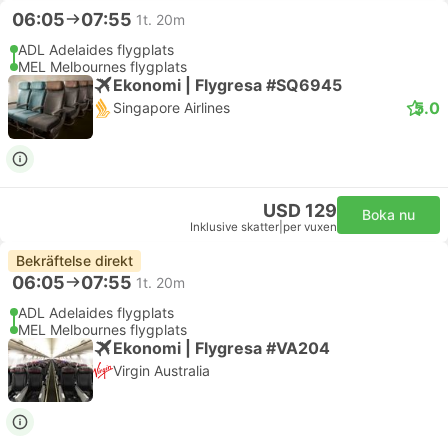
06:05
07:55
1t. 20m
ADL Adelaides flygplats
MEL Melbournes flygplats
Ekonomi | Flygresa #SQ6945
5.0
Singapore Airlines
USD 129
Boka nu
Inklusive skatter
|
per vuxen
Bekräftelse direkt
06:05
07:55
1t. 20m
ADL Adelaides flygplats
MEL Melbournes flygplats
Ekonomi | Flygresa #VA204
Virgin Australia