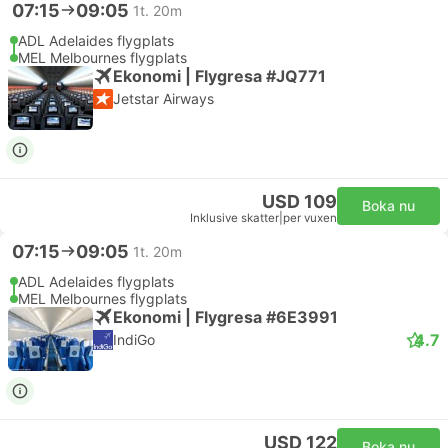
07:15
09:05
1t. 20m
ADL Adelaides flygplats
MEL Melbournes flygplats
Ekonomi | Flygresa #JQ771
Jetstar Airways
USD 109
Boka nu
Inklusive skatter
|
per vuxen
07:15
09:05
1t. 20m
ADL Adelaides flygplats
MEL Melbournes flygplats
Ekonomi | Flygresa #6E3991
4.7
IndiGo
USD 122
Boka nu