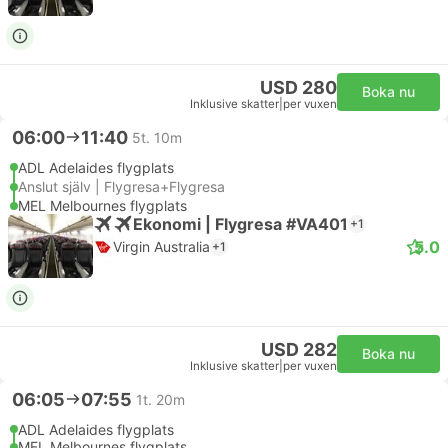
USD 280
Boka nu
Inklusive skatter
|
per vuxen
06:00
11:40
5t. 10m
ADL Adelaides flygplats
Anslut själv | Flygresa+Flygresa
MEL Melbournes flygplats
Ekonomi | Flygresa #VA401
+1
5.0
Virgin Australia
+1
USD 282
Boka nu
Inklusive skatter
|
per vuxen
06:05
07:55
1t. 20m
ADL Adelaides flygplats
MEL Melbournes flygplats