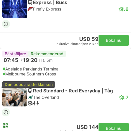
Express | Buss
4.6
Firefly Express
USD 59
Boka nu
Inklusive skatter
|
per vuxen
Bästsäljare
Rekommenderad
07:45
19:20
11t. 5m
Adelaide Parklands Terminal
Melbourne Southern Cross
Den populäraste klassen
Red Standard - Red Everyday | Tåg
4.7
The Overland
USD 144
Boka nu