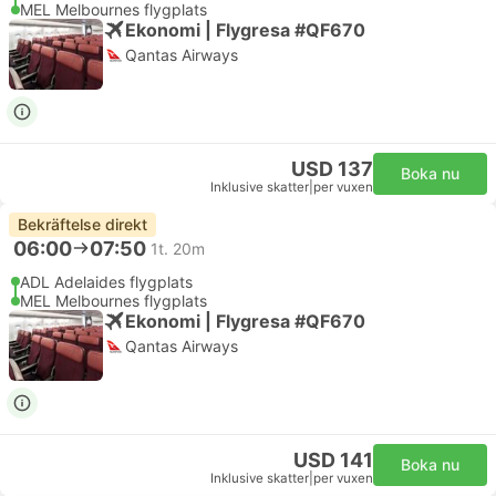
MEL Melbournes flygplats
Ekonomi | Flygresa #QF670
Qantas Airways
USD 137
Boka nu
Inklusive skatter
|
per vuxen
Bekräftelse direkt
06:00
07:50
1t. 20m
ADL Adelaides flygplats
MEL Melbournes flygplats
Ekonomi | Flygresa #QF670
Qantas Airways
USD 141
Boka nu
Inklusive skatter
|
per vuxen