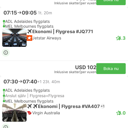
Inklusive skatter
|
per vuxen
07:15
09:05
1t. 20m
ADL Adelaides flygplats
MEL Melbournes flygplats
Ekonomi | Flygresa #JQ771
4.3
Jetstar Airways
USD 102
Boka nu
Inklusive skatter
|
per vuxen
07:30
07:40
+1
23t. 40m
ADL Adelaides flygplats
Anslut själv | Flygresa+Flygresa
MEL Melbournes flygplats
Ekonomi | Flygresa #VA407
+1
5.0
Virgin Australia