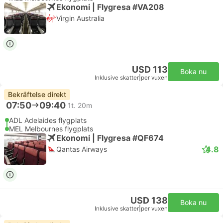
Ekonomi | Flygresa #VA208
Virgin Australia
USD 113
Boka nu
Inklusive skatter
|
per vuxen
Bekräftelse direkt
07:50
09:40
1t. 20m
ADL Adelaides flygplats
MEL Melbournes flygplats
Ekonomi | Flygresa #QF674
4.8
Qantas Airways
USD 138
Boka nu
Inklusive skatter
|
per vuxen