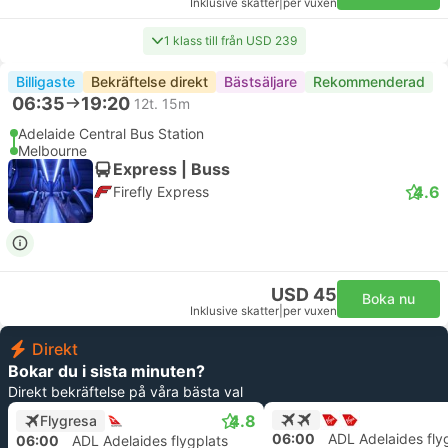
Inklusive skatter
|
per vuxen
1 klass till från USD 239
Billigaste
Bekräftelse direkt
Bästsäljare
Rekommenderad
06:35
19:20
12t. 15m
Adelaide Central Bus Station
Melbourne
Express | Buss
4.6
Firefly Express
USD 45
Boka nu
Inklusive skatter
|
per vuxen
Direkt
Bokar du i sista minuten?
Direkt bekräftelse på våra bästa val
4.8
Flygresa
06:00
ADL Adelaides fly
06:00
ADL Adelaides flygplats