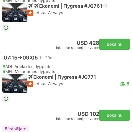
MEL Melbournes flygplats
Ekonomi | Flygresa #JQ761
+1
Jetstar Airways
USD 428
Boka nu
Inklusive skatter
|
per vuxen
07:15
09:05
1t. 20m
ADL Adelaides flygplats
MEL Melbournes flygplats
Ekonomi | Flygresa #JQ771
4.8
Jetstar Airways
USD 102
Boka nu
Inklusive skatter
|
per vuxen
Bästsäljare