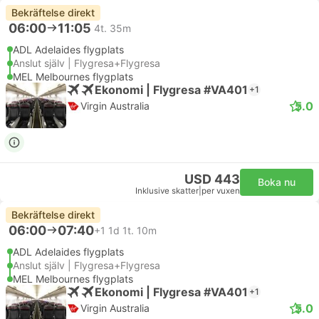
Bekräftelse direkt
06:00
11:05
4t. 35m
ADL Adelaides flygplats
Anslut själv | Flygresa+Flygresa
MEL Melbournes flygplats
Ekonomi | Flygresa #VA401
+1
5.0
Virgin Australia
USD 443
Boka nu
Inklusive skatter
|
per vuxen
Bekräftelse direkt
06:00
07:40
+1
1d 1t. 10m
ADL Adelaides flygplats
Anslut själv | Flygresa+Flygresa
MEL Melbournes flygplats
Ekonomi | Flygresa #VA401
+1
5.0
Virgin Australia