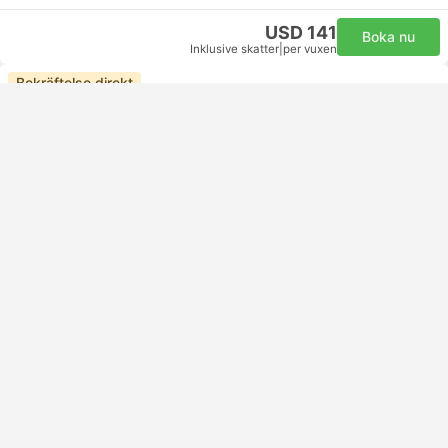
USD 141
Boka nu
Inklusive skatter
|
per vuxen
Bekräftelse direkt
08:50
16:35
7t. 15m
ADL Adelaides flygplats
Anslut själv | Flygresa+Flygresa
MEL Melbournes flygplats
Ekonomi | Flygresa #QF736
+1
Qantas Airways
USD 795
Boka nu
Inklusive skatter
|
per vuxen
Bekräftelse direkt
08:50
14:15
4t. 55m
ADL Adelaides flygplats
Anslut själv | Flygresa+Flygresa