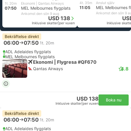
4t. 35m
Anslut själv
1t. 20m
Ekonomi | Qantas Airways
11:05
MEL Melbournes fl
07:50
MEL Melbournes flygplats
Ankomst den sön 9 a
Ankomst den sön 9 aug
USD 138
US
Inklusive skatter
|
per vuxen
Inklusive skatt
Bekräftelse direkt
06:00
07:50
1t. 20m
ADL Adelaides flygplats
MEL Melbournes flygplats
Ekonomi | Flygresa #QF670
4.8
Qantas Airways
USD 138
Boka nu
Inklusive skatter
|
per vuxen
Bekräftelse direkt
06:00
07:50
1t. 20m
ADL Adelaides flygplats