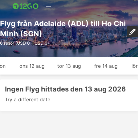
Flyg från Adelaide (ADL) till Ho Chi
Minh (SGN)
0 resor (USD 0 – USD 0)
gon
ons 12 aug
tor 13 aug
fre 14 aug
lö
Ingen Flyg hittades den 13 aug 2026
Try a different date.