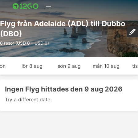
Flyg från Adelaide (ADL) till Dubbo
(DBO)
0 resor (USD 0 – USD 0)
gon
lör 8 aug
sön 9 aug
mån 10 aug
ti
Ingen Flyg hittades den 9 aug 2026
Try a different date.